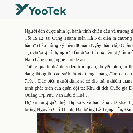
Người dân được nhìn lại hành trình chiến đấu và trưởng
Tối 19.12, tại Cung Thanh niên Hà Nội diễn ra chương 
hành” chào mừng kỷ niệm 80 năm Ngày thành lập Quân đ
Tại chương trình, người dân được trải nghiệm dự án m
Nam bằng công nghệ thực tế ảo.
Thông qua hình ảnh, video trực quan, thuyết minh, tư li
dàng thông tin các sự kiện nổi tiếng, mang đậm dấu ấ
719… Đặc biệt, người dùng sẽ có dịp trải nghiệm tham 
trình phát triển của quân đội ta: Khu di tích Quốc gia
Quảng Trị, Phu Văn Lâu ở Huế…
Dự án cũng giới thiệu flipbook và bảo tàng 3D khắc 
tướng Nguyễn Chí Thanh, Đại tướng Lê Trọng Tấn, Đạ