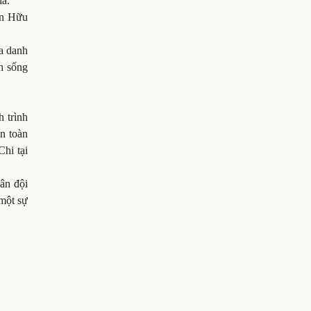
iả.
rần Hữu
a danh
nh sống
h trình
n toàn
hi tại
ân đội
 một sự