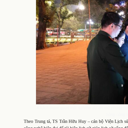
Khách tham quan trải nghiệm dự án mô phỏng hàn
bằng công n
Theo Trung tá, TS Trần Hữu Huy – cán bộ Viện Lịch 