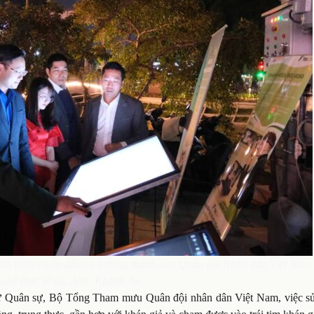
h trình chiến đấu và trưởng thành của Quân đội Nhân dân Việt Nam
ghệ thực tế ảo. Ảnh: Khánh An
sử Quân sự, Bộ Tổng Tham mưu Quân đội nhân dân Việt Nam, việc s