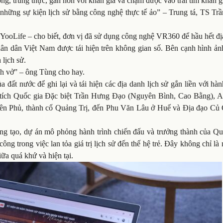
động, trung thực, gần hơn với khán giả và chạm được vào trái tim khán g
i những sự kiện lịch sử bằng công nghệ thực tế ảo” – Trung tá, TS T
oLife – cho biết, đơn vị đã sử dụng công nghệ VR360 để hầu hết đị
Nhân dân Việt Nam được tái hiện trên không gian số. Bên cạnh hình ả
 lịch sử.
ách vở” – ông Tùng cho hay.
 đất nước để ghi lại và tái hiện các địa danh lịch sử gắn liền với hàn
 tích Quốc gia Đặc biệt Trần Hưng Đạo (Nguyên Bình, Cao Bằng), A
ên Phủ, thành cổ Quảng Trị, đến Phu Văn Lâu ở Huế và Địa đạo Củ C
áng tạo, dự án mô phỏng hành trình chiến đấu và trưởng thành của Qu
g trong việc lan tỏa giá trị lịch sử đến thế hệ trẻ. Đây không chỉ là
ữa quá khứ và hiện tại.