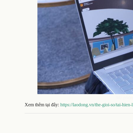
Mô phỏng
Xem thêm tại đây:
https://laodong.vn/the-gioi-so/tai-hie