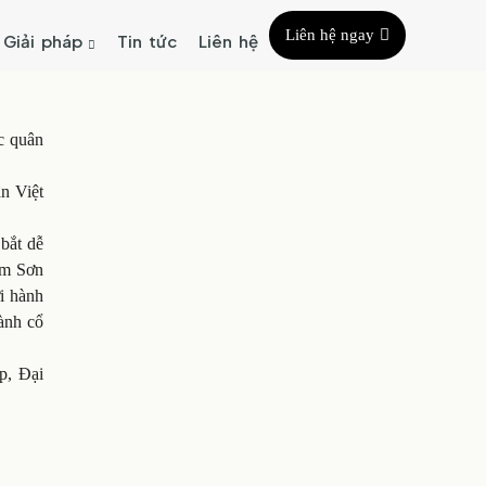
Liên hệ ngay
Giải pháp
Tin tức
Liên hệ
c quân
n Việt
 bắt dễ
am Sơn
i hành
ành cổ
p, Đại