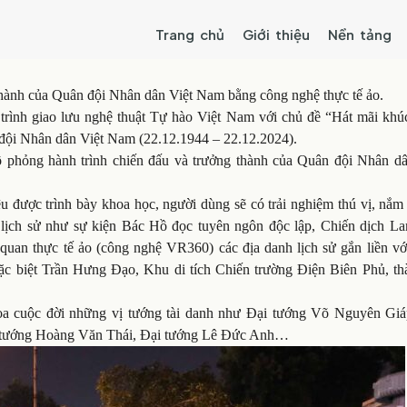
Trang chủ
Giới thiệu
Nền tảng
 thành của Quân đội Nhân dân Việt Nam bằng công nghệ thực tế ảo.
trình giao lưu nghệ thuật Tự hào Việt Nam với chủ đề “Hát mãi khú
ội Nhân dân Việt Nam (22.12.1944 – 22.12.2024).
ô phỏng hành trình chiến đấu và trưởng thành của Quân đội Nhân dâ
ệu được trình bày khoa học, người dùng sẽ có trải nghiệm thú vị, nắm
n lịch sử như sự kiện Bác Hồ đọc tuyên ngôn độc lập, Chiến dịch L
quan thực tế ảo (công nghệ VR360) các địa danh lịch sử gắn liền vớ
 Đặc biệt Trần Hưng Đạo, Khu di tích Chiến trường Điện Biên Phủ, th
họa cuộc đời những vị tướng tài danh như Đại tướng Võ Nguyên Giá
i tướng Hoàng Văn Thái, Đại tướng Lê Đức Anh…