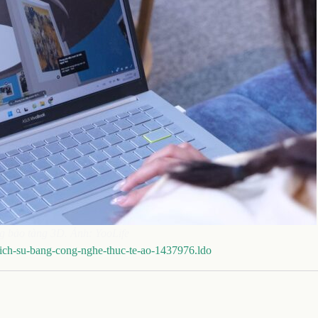
 bảo tàng 3D. Ảnh: YooLife
n-lich-su-bang-cong-nghe-thuc-te-ao-1437976.ldo