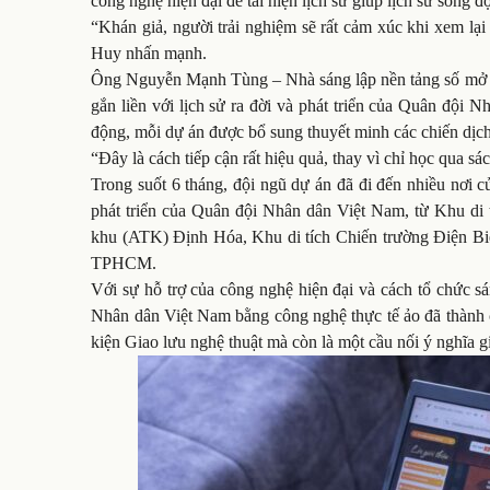
công nghệ hiện đại để tái hiện lịch sử giúp lịch sử sống 
“Khán giả, người trải nghiệm sẽ rất cảm xúc khi xem lạ
Huy nhấn mạnh.
Ông Nguyễn Mạnh Tùng – Nhà sáng lập nền tảng số mở Yo
gắn liền với lịch sử ra đời và phát triển của Quân đội 
động, mỗi dự án được bổ sung thuyết minh các chiến dịch
“Đây là cách tiếp cận rất hiệu quả, thay vì chỉ học qua s
Trong suốt 6 tháng, đội ngũ dự án đã đi đến nhiều nơi của
phát triển của Quân đội Nhân dân Việt Nam, từ Khu di
khu (ATK) Định Hóa, Khu di tích Chiến trường Điện Bi
TPHCM.
Với sự hỗ trợ của công nghệ hiện đại và cách tổ chức s
Nhân dân Việt Nam bằng công nghệ thực tế ảo đã thành côn
kiện Giao lưu nghệ thuật mà còn là một cầu nối ý nghĩa gi