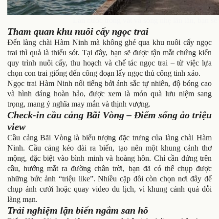
Làn nước trong vắt và sóng nhẹ lăn tăn, bạn sẽ
Tham quan khu nuôi cấy ngọc trai
Đến làng chài Hàm Ninh mà không ghé qua khu nuôi cấy ngọc
trai thì quả là thiếu sót. Tại đây, bạn sẽ được tận mắt chứng kiến
quy trình nuôi cấy, thu hoạch và chế tác ngọc trai – từ việc lựa
chọn con trai giống đến công đoạn lấy ngọc thủ công tinh xảo.
Ngọc trai Hàm Ninh nổi tiếng bởi ánh sắc tự nhiên, độ bóng cao
và hình dáng hoàn hảo, được xem là món quà lưu niệm sang
trọng, mang ý nghĩa may mắn và thịnh vượng.
Check-in cầu cảng Bãi Vòng – Điểm sống ảo triệu
view
Cầu cảng Bãi Vòng là biểu tượng đặc trưng của làng chài Hàm
Ninh. Cầu cảng kéo dài ra biển, tạo nên một khung cảnh thơ
mộng, đặc biệt vào bình minh và hoàng hôn. Chỉ cần đứng trên
cầu, hướng mắt ra đường chân trời, bạn đã có thể chụp được
những bức ảnh “triệu like”. Nhiều cặp đôi còn chọn nơi đây để
chụp ảnh cưới hoặc quay video du lịch, vì khung cảnh quá đỗi
lãng mạn.
Trải nghiệm lặn biển ngắm san hô