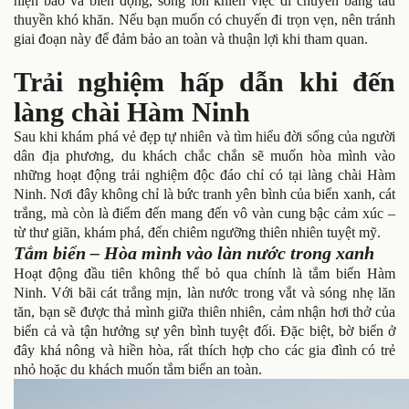
hiện bão và biển động, sóng lớn khiến việc di chuyển bằng tàu
thuyền khó khăn. Nếu bạn muốn có chuyến đi trọn vẹn, nên tránh
giai đoạn này để đảm bảo an toàn và thuận lợi khi tham quan.
Trải nghiệm hấp dẫn khi đến
làng chài Hàm Ninh
Sau khi khám phá vẻ đẹp tự nhiên và tìm hiểu đời sống của người
dân địa phương, du khách chắc chắn sẽ muốn hòa mình vào
những hoạt động trải nghiệm độc đáo chỉ có tại làng chài Hàm
Ninh. Nơi đây không chỉ là bức tranh yên bình của biển xanh, cát
trắng, mà còn là điểm đến mang đến vô vàn cung bậc cảm xúc –
từ thư giãn, khám phá, đến chiêm ngưỡng thiên nhiên tuyệt mỹ.
Tắm biển – Hòa mình vào làn nước trong xanh
Hoạt động đầu tiên không thể bỏ qua chính là tắm biển Hàm
Ninh. Với bãi cát trắng mịn, làn nước trong vắt và sóng nhẹ lăn
tăn, bạn sẽ được thả mình giữa thiên nhiên, cảm nhận hơi thở của
biển cả và tận hưởng sự yên bình tuyệt đối. Đặc biệt, bờ biển ở
đây khá nông và hiền hòa, rất thích hợp cho các gia đình có trẻ
nhỏ hoặc du khách muốn tắm biển an toàn.