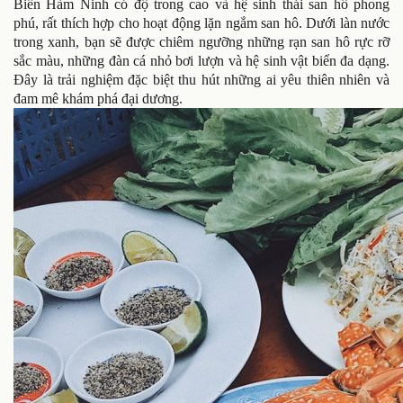
Biển Hàm Ninh có độ trong cao và hệ sinh thái san hô phong
phú, rất thích hợp cho hoạt động lặn ngắm san hô. Dưới làn nước
trong xanh, bạn sẽ được chiêm ngưỡng những rạn san hô rực rỡ
sắc màu, những đàn cá nhỏ bơi lượn và hệ sinh vật biển đa dạng.
Đây là trải nghiệm đặc biệt thu hút những ai yêu thiên nhiên và
đam mê khám phá đại dương.