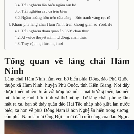
Trải nghiệm lặn biển ngắm san hô
Trải nghiệm câu cá trên biển
Ngắm hoàng hôn trên cầu cảng – Bức tranh vàng rực rỡ
Khám phá làng chài Hàm Ninh trên không gian số YooLife
Trải nghiệm tham quan ảo 360° chân thực
AI voice thuyết minh tự động, chân thực
Truy cập mọi lúc, mọi nơi
Tổng quan về làng chài Hàm
Ninh
Làng chài Hàm Ninh nằm ven bờ biển phía Đông đảo Phú Quốc,
thuộc xã Hàm Ninh, huyện Phú Quốc, tỉnh Kiên Giang. Nơi đây
được thiên nhiên ưu ái với lưng tựa núi – mặt hướng biển, tạo nên
một khung cảnh hữu tình và thơ mộng. Từ làng chài, phóng tầm
mắt ra xa, bạn sẽ thấy quần đảo Hải Tặc nhấp nhô giữa làn nước
biếc; xa hơn về phía Đông Nam là hòn Nghệ ẩn hiện trong sương,
còn phía Nam là mũi Ông Đội – mũi đất cuối cùng của đảo Ngọc.