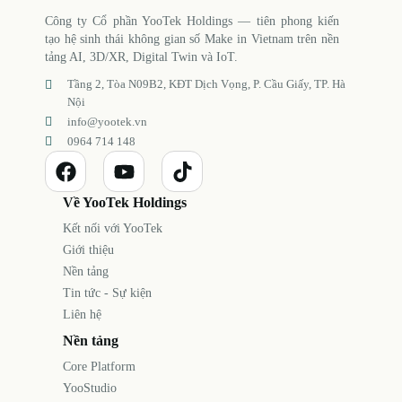
Công ty Cổ phần YooTek Holdings — tiên phong kiến
tạo hệ sinh thái không gian số Make in Vietnam trên nền
tảng AI, 3D/XR, Digital Twin và IoT.
Tầng 2, Tòa N09B2, KĐT Dịch Vọng, P. Cầu Giấy, TP. Hà
Nội
info@yootek.vn
0964 714 148
Về YooTek Holdings
Kết nối với YooTek
Giới thiệu
Nền tảng
Tin tức - Sự kiện
Liên hệ
Nền tảng
Core Platform
YooStudio