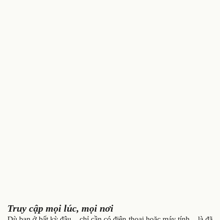
Truy cập mọi lúc, mọi nơi
Dù bạn ở bất kỳ đâu – chỉ cần có điện thoại hoặc máy tính – là đã