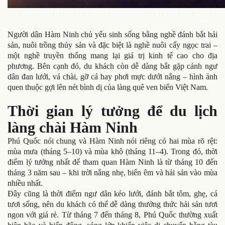
Làng chài Hàm Ninh nằm ven bờ biển phía Đông đảo Phú Quốc,
Giang.
Người dân Hàm Ninh chủ yếu sinh sống bằng nghề đánh bắt hải
sản, nuôi trồng thủy sản và đặc biệt là nghề nuôi cấy ngọc trai –
một nghề truyền thống mang lại giá trị kinh tế cao cho địa
phương. Bên cạnh đó, du khách còn dễ dàng bắt gặp cảnh ngư
dân đan lưới, vá chài, gỡ cá hay phơi mực dưới nắng – hình ảnh
quen thuộc gợi lên nét bình dị của làng quê ven biển Việt Nam.
Thời gian lý tưởng để du lịch
làng chài Hàm Ninh
Phú Quốc nói chung và Hàm Ninh nói riêng có hai mùa rõ rệt:
mùa mưa (tháng 5–10) và mùa khô (tháng 11–4). Trong đó, thời
điểm lý tưởng nhất để tham quan Hàm Ninh là từ tháng 10 đến
tháng 3 năm sau – khi trời nắng nhẹ, biển êm và hải sản vào mùa
nhiều nhất.
Đây cũng là thời điểm ngư dân kéo lưới, đánh bắt tôm, ghẹ, cá
tươi sống, nên du khách có thể dễ dàng thưởng thức hải sản tươi
ngon với giá rẻ. Từ tháng 7 đến tháng 8, Phú Quốc thường xuất