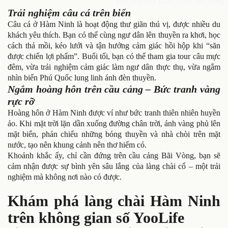
Đặc sản ghẹ Hàm Ninh nức tiếng 
Trải nghiệm câu cá trên biển
Câu cá ở Hàm Ninh là hoạt động thư giãn thú vị, được nhiều du
khách yêu thích. Bạn có thể cùng ngư dân lên thuyền ra khơi, học
cách thả mồi, kéo lưới và tận hưởng cảm giác hồi hộp khi “săn
được chiến lợi phẩm”. Buổi tối, bạn có thể tham gia tour câu mực
đêm, vừa trải nghiệm cảm giác làm ngư dân thực thụ, vừa ngắm
nhìn biển Phú Quốc lung linh ánh đèn thuyền.
Ngắm hoàng hôn trên cầu cảng – Bức tranh vàng
rực rỡ
Hoàng hôn ở Hàm Ninh được ví như bức tranh thiên nhiên huyền
ảo. Khi mặt trời lặn dần xuống đường chân trời, ánh vàng phủ lên
mặt biển, phản chiếu những bóng thuyền và nhà chòi trên mặt
nước, tạo nên khung cảnh nên thơ hiếm có.
Khoảnh khắc ấy, chỉ cần đứng trên cầu cảng Bãi Vòng, bạn sẽ
cảm nhận được sự bình yên sâu lắng của làng chài cổ – một trải
nghiệm mà không nơi nào có được.
Khám phá làng chài Hàm Ninh
trên không gian số YooLife