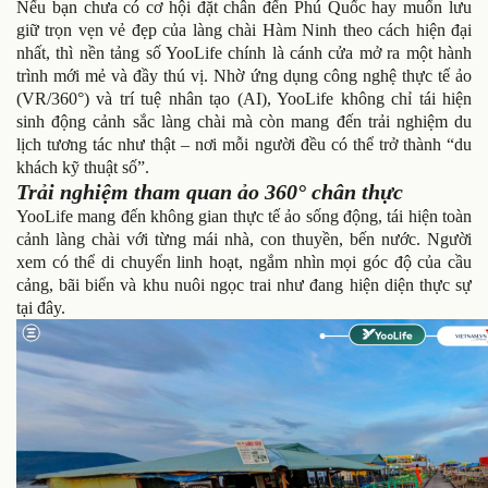
Nếu bạn chưa có cơ hội đặt chân đến Phú Quốc hay muốn lưu
giữ trọn vẹn vẻ đẹp của làng chài Hàm Ninh theo cách hiện đại
nhất, thì nền tảng số YooLife chính là cánh cửa mở ra một hành
trình mới mẻ và đầy thú vị. Nhờ ứng dụng công nghệ thực tế ảo
(VR/360°) và trí tuệ nhân tạo (AI), YooLife không chỉ tái hiện
sinh động cảnh sắc làng chài mà còn mang đến trải nghiệm du
lịch tương tác như thật – nơi mỗi người đều có thể trở thành “du
khách kỹ thuật số”.
Trải nghiệm tham quan ảo 360° chân thực
YooLife mang đến không gian thực tế ảo sống động, tái hiện toàn
cảnh làng chài với từng mái nhà, con thuyền, bến nước. Người
xem có thể di chuyển linh hoạt, ngắm nhìn mọi góc độ của cầu
cảng, bãi biển và khu nuôi ngọc trai như đang hiện diện thực sự
tại đây.