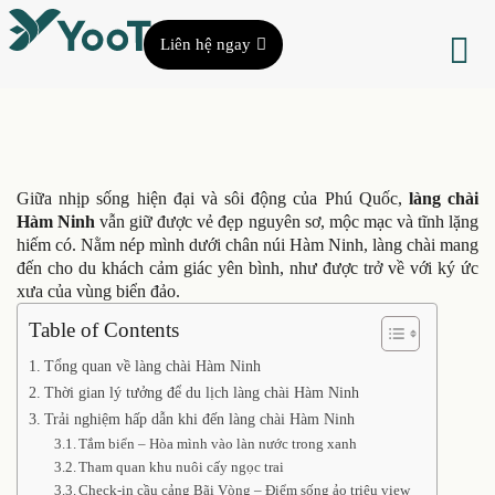
Liên hệ ngay
Giữa nhịp sống hiện đại và sôi động của Phú Quốc,
làng chài
Hàm Ninh
vẫn giữ được vẻ đẹp nguyên sơ, mộc mạc và tĩnh lặng
hiếm có. Nằm nép mình dưới chân núi Hàm Ninh, làng chài mang
đến cho du khách cảm giác yên bình, như được trở về với ký ức
xưa của vùng biển đảo.
Table of Contents
Tổng quan về làng chài Hàm Ninh
Thời gian lý tưởng để du lịch làng chài Hàm Ninh
Trải nghiệm hấp dẫn khi đến làng chài Hàm Ninh
Tắm biển – Hòa mình vào làn nước trong xanh
Tham quan khu nuôi cấy ngọc trai
Check-in cầu cảng Bãi Vòng – Điểm sống ảo triệu view