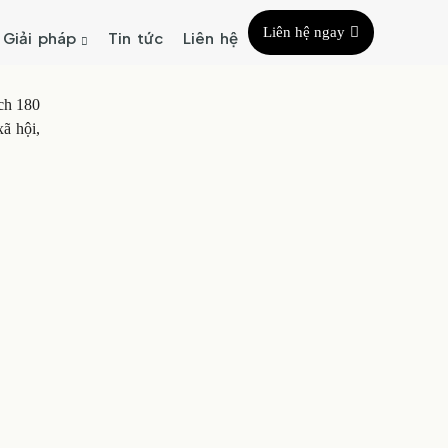
Liên hệ ngay
Giải pháp
Tin tức
Liên hệ
ch 180
xã hội,