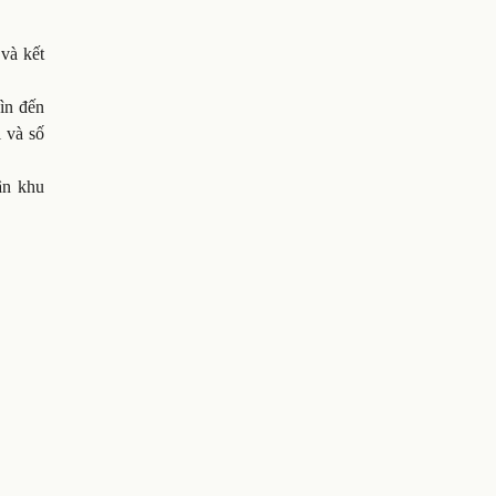
 và kết
hìn đến
i và số
ân khu