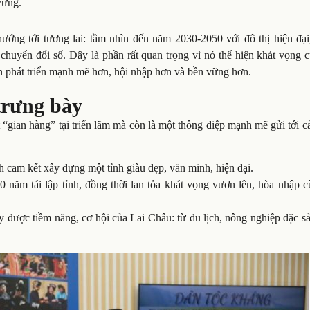
vững.
ớng tới tương lai: tầm nhìn đến năm 2030-2050 với đô thị hiện đại
 chuyển đổi số. Đây là phần rất quan trọng vì nó thể hiện khát vọng 
ạn phát triển mạnh mẽ hơn, hội nhập hơn và bền vững hơn.
trưng bày
“gian hàng” tại triển lãm mà còn là một thông điệp mạnh mẽ gửi tới c
 cam kết xây dựng một tỉnh giàu đẹp, văn minh, hiện đại.
0 năm tái lập tỉnh, đồng thời lan tỏa khát vọng vươn lên, hòa nhập 
 được tiềm năng, cơ hội của Lai Châu: từ du lịch, nông nghiệp đặc s