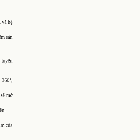
g và hệ
ệm sản
 tuyến
h 360°,
 sẽ mở
iển.
.
tâm của