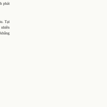
h phát
âu. Tại
n nhiên
 khẳng