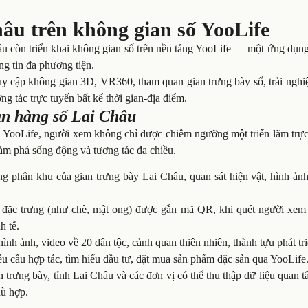
u trên không gian số YooLife
hâu còn triển khai không gian số trên nền tảng YooLife — một ứng dụn
ông tin đa phương tiện.
uy cập không gian 3D, VR360, tham quan gian trưng bày số, trải nghi
 tác trực tuyến bất kể thời gian-địa điểm.
an hàng số Lai Châu
n YooLife, người xem không chỉ được chiêm ngưỡng một triển lãm trực
ám phá sống động và tương tác đa chiều.
ng phân khu của gian trưng bày Lai Châu, quan sát hiện vật, hình ản
 đặc trưng (như chè, mật ong) được gắn mã QR, khi quét người xem
h tế.
, hình ảnh, video về 20 dân tộc, cảnh quan thiên nhiên, thành tựu phát tr
êu cầu hợp tác, tìm hiểu đầu tư, đặt mua sản phẩm đặc sản qua YooLife
n trưng bày, tỉnh Lai Châu và các đơn vị có thể thu thập dữ liệu quan 
hù hợp.