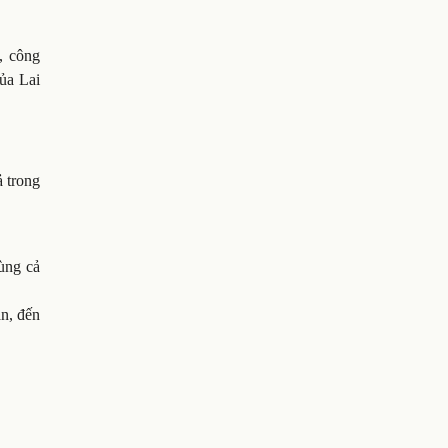
, công
của Lai
ả trong
cùng cả
ản, đến