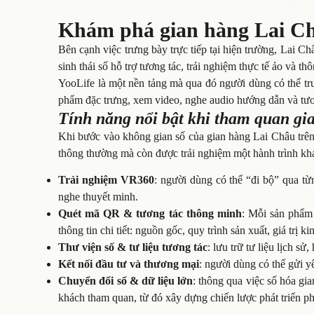
Khám phá gian hàng Lai Châ
Bên cạnh việc trưng bày trực tiếp tại hiện trường, Lai C
sinh thái số hỗ trợ tương tác, trải nghiệm thực tế ảo và th
YooLife là một nền tảng mà qua đó người dùng có thể tr
phẩm đặc trưng, xem video, nghe audio hướng dẫn và tương
Tính năng nổi bật khi tham quan gi
Khi bước vào không gian số của gian hàng Lai Châu trê
thông thường mà còn được trải nghiệm một hành trình kh
Trải nghiệm VR360
: người dùng có thể “đi bộ” qua từ
nghe thuyết minh.
Quét mã QR & tương tác thông minh
: Mỗi sản phẩm
thông tin chi tiết: nguồn gốc, quy trình sản xuất, giá trị kin
Thư viện số & tư liệu tương tác
: lưu trữ tư liệu lịch sử
Kết nối đầu tư và thương mại
: người dùng có thể gửi y
Chuyển đổi số & dữ liệu lớn
: thông qua việc số hóa gia
khách tham quan, từ đó xây dựng chiến lược phát triển p