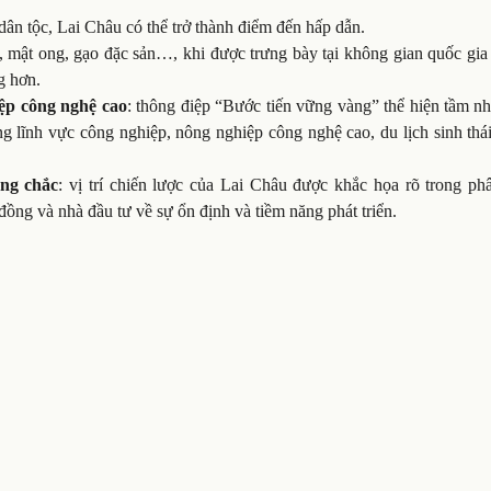
dân tộc, Lai Châu có thể trở thành điểm đến hấp dẫn.
è, mật ong, gạo đặc sản…, khi được trưng bày tại không gian quốc gia
g hơn.
iệp công nghệ cao
: thông điệp “Bước tiến vững vàng” thể hiện tầm n
g lĩnh vực công nghiệp, nông nghiệp công nghệ cao, du lịch sinh thá
ững chắc
: vị trí chiến lược của Lai Châu được khắc họa rõ trong ph
ồng và nhà đầu tư về sự ổn định và tiềm năng phát triển.