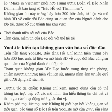
ảo “Make in Vietnam” phối hợp Trung ương Đoàn và Báo Nhân
Dân ra mắt bảo tàng số “Bác Hồ với Thanh niên”.
Không gian ảo này trưng bày hơn 300 bức ảnh, tư liệu và mô
hình 3D về cuộc đời Bác cùng sự quan tâm của Người dành cho
lớp trẻ, được bố cục thành hai khu vực:
Thời thanh niên sôi nổi của Bác
Tình cảm, niềm tin của Bác đối với thế hệ trẻ
YooLife kiến tạo không gian văn hóa số độc đáo
Trên nền tảng YooLife, Bảo tàng Hồ Chí Minh hiện trưng bày
hơn 300 bức ảnh, tư liệu và mô hình 3D về cuộc đời Bác cùng sự
quan tâm của Người dành cho lớp trẻ
Tham quan không gian 3D: Dạo bước trong từng căn phòng,
chiêm ngưỡng những hiện vật lịch sử, những hình ảnh tư liệu quý
giá dưới dạng 3D sắc nét.
Tương tác đa chiều: Không chỉ xem, người dùng còn có thể
tương tác trực tiếp với các mô hình, tìm hiểu thông tin chi tiết và
tham gia các hoạt động tương tác thú vị.
Khám phá mọi lúc mọi nơi: Không bị giới hạn bởi không gian và
thời gian, bảo tàng số Bác Hồ trên YooLife mở cửa 24/7, sẵn sàng