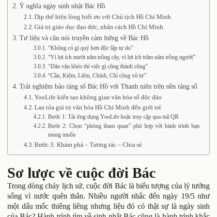
Ý nghĩa ngày sinh nhật Bác Hồ
Dịp thể hiện lòng biết ơn với Chủ tịch Hồ Chí Minh
Giá trị giáo dục đạo đức, nhân cách Hồ Chí Minh
Tư liệu và câu nói truyền cảm hứng về Bác Hồ
“Không có gì quý hơn độc lập tự do”
“Vì lợi ích mười năm trồng cây, vì lợi ích trăm năm trồng người”
“Dân vận khéo thì việc gì cũng thành công”
“Cần, Kiệm, Liêm, Chính, Chí công vô tư”
Trải nghiệm bảo tàng số Bác Hồ với Thanh niên trên nền tảng số
YooLife kiến tạo không gian văn hóa số độc đáo
Lan tỏa giá trị văn hóa Hồ Chí Minh đến giới trẻ
Bước 1: Tải ứng dụng YooLife hoặc truy cập qua mã QR
Bước 2: Chọn “phòng tham quan” phù hợp với hành trình bạn
mong muốn
Bước 3: Khám phá – Tương tác – Chia sẻ
Sơ lược về cuộc đời Bác
Trong dòng chảy lịch sử, cuộc đời Bác là biểu tượng của lý tưởng
sống vì nước quên thân. Nhiều người nhắc đến ngày 19/5 như
một dấu mốc thiêng liêng nhưng liệu đó có thật sự là ngày sinh
của Bác? Hành trình tìm về sinh nhật Bác cũng là hành trình khắc