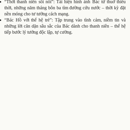
“Thời thanh niên sôi nổi”: Tái hiện hình ảnh Bác từ thuở thiếu
thời, những năm tháng bôn ba tìm đường cứu nước – thời kỳ đặt
nền móng cho tư tưởng cách mạng.
“Bác Hồ với thế hệ trẻ”: Tập trung vào tình cảm, niềm tin và
những lời căn dặn sâu sắc của Bác dành cho thanh niên – thế hệ
tiếp bước lý tưởng độc lập, tự cường.