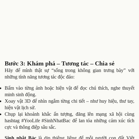
Bước 3: Khám phá – Tương tác – Chia sẻ
Hãy để mình thật sự “sống trong không gian trưng bày” với
những tính năng tương tác độc đáo:
Bấm vào từng ảnh hoặc hiện vật để đọc chú thích, nghe thuyết
minh sinh động.
Xoay vật 3D để nhìn ngắm từng chi tiết – như huy hiệu, thư tay,
hiện vật lịch sử.
Chụp lại khoảnh khắc ấn tượng, đăng lên mạng xã hội cùng
hashtag #YooLife #SinhNhatBac để lan tỏa những cảm xúc tích
cực và thông điệp sâu sắc.
Sinh nhật Bác
là dịp thiêng liêng để mỗi người con đất Việt