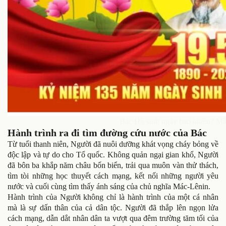
Bác Hồ sinh ngày bao nhiêu? Mấ
Hành trình ra đi tìm đường cứu nước của Bác
Từ tuổi thanh niên, Người đã nuôi dưỡng khát vọng cháy bỏng về
độc lập và tự do cho Tổ quốc. Không quản ngại gian khổ, Người
đã bôn ba khắp năm châu bốn biển, trải qua muôn vàn thử thách,
tìm tòi những học thuyết cách mạng, kết nối những người yêu
nước và cuối cùng tìm thấy ánh sáng của chủ nghĩa Mác-Lênin.
Hành trình của Người không chỉ là hành trình của một cá nhân
mà là sự dấn thân của cả dân tộc. Người đã thắp lên ngọn lửa
cách mạng, dẫn dắt nhân dân ta vượt qua đêm trường tăm tối của