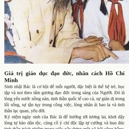
Ý nghĩa ngày sinh nhậ
Giá trị giáo dục đạo đức, nhân cách Hồ Chí
Minh
Sinh nhật Bác là cơ hội để mỗi người, đặc biệt là thế hệ trẻ, học
tập và noi theo tấm gương đạo đức trong sáng của Người. Đó là
lòng yêu nước nồng nàn, tinh thần quốc tế cao cả, sự giản dị trong
lối sống, sự tận tụy trong công việc, lòng nhân ái bao la và tinh
thần lạc quan, yêu đời.
Kỷ niệm ngày sinh của Bác là để hướng tới tương lai, khơi dậy
lòng tự hào dân tộc, củng cố ý chí độc lập tự cường và hun đúc
tinh thần trách nhiệm trong việc xây dựng một xã hội công bằng,