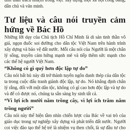
dân chủ và văn minh.
Tư liệu và câu nói truyền cảm
hứng về Bác Hồ
Những lời dạy của Chủ tịch Hồ Chí Minh là di sản tinh thần vô
giá, ngọn đuốc soi đường cho dân tộc Việt Nam trên hành trình
xây dựng và bảo vệ đất nước. Mỗi câu nói của Người là một chân
lý sống, truyền cảm hứng mạnh mẽ và tiếp thêm sức mạnh cho
các thế hệ người Việt Nam.
“Không có gì quý hơn độc lập tự do”
Câu nói bất hủ này đã trở thành tuyên ngôn đanh thép của dân tộc
ta trong cuộc đấu tranh giành độc lập, tự do. Nó khẳng định chân
lý rằng, đối với một dân tộc, không có gì cao hơn độc lập và tự do
và để có được nó, chúng ta sẵn sàng hy sinh tất cả.
“Vì lợi ích mười năm trồng cây, vì lợi ích trăm năm
trồng người”
Câu nói này thể hiện tầm nhìn chiến lược của Bác về vai trò của
giáo dục trong sự nghiệp xây dựng và phát triển đất nước. Người
coi việc đào tạo thế hệ trẻ là nhiệm vụ then chốt, là sự đầu tư cho