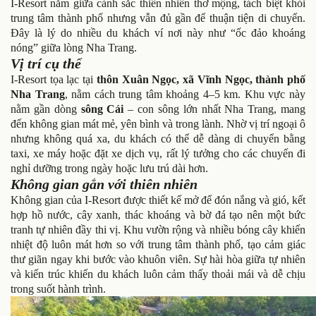
I-Resort nằm giữa cảnh sắc thiên nhiên thơ mộng, tách biệt khỏi
trung tâm thành phố nhưng vẫn đủ gần để thuận tiện di chuyển.
Đây là lý do nhiều du khách ví nơi này như “ốc đảo khoáng
nóng” giữa lòng Nha Trang.
Vị trí cụ thể
I-Resort tọa lạc tại
thôn Xuân Ngọc, xã Vĩnh Ngọc, thành phố
Nha Trang
, nằm cách trung tâm khoảng 4–5 km. Khu vực này
nằm gần dòng
sông Cái
– con sông lớn nhất Nha Trang, mang
đến không gian mát mẻ, yên bình và trong lành. Nhờ vị trí ngoại ô
nhưng không quá xa, du khách có thể dễ dàng di chuyển bằng
taxi, xe máy hoặc đặt xe dịch vụ, rất lý tưởng cho các chuyến đi
nghỉ dưỡng trong ngày hoặc lưu trú dài hơn.
Không gian gắn với thiên nhiên
Không gian của I-Resort được thiết kế mở để đón nắng và gió, kết
hợp hồ nước, cây xanh, thác khoáng và bờ đá tạo nên một bức
tranh tự nhiên đầy thi vị. Khu vườn rộng và nhiều bóng cây khiến
nhiệt độ luôn mát hơn so với trung tâm thành phố, tạo cảm giác
thư giãn ngay khi bước vào khuôn viên. Sự hài hòa giữa tự nhiên
và kiến trúc khiến du khách luôn cảm thấy thoải mái và dễ chịu
trong suốt hành trình.