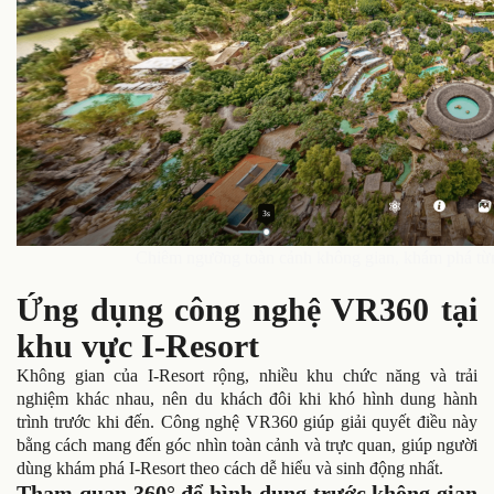
Chiêm ngưỡng toàn cảnh không gian, khám phá từng
Ứng dụng công nghệ VR360 tại
khu vực I-Resort
Không gian của I-Resort rộng, nhiều khu chức năng và trải
nghiệm khác nhau, nên du khách đôi khi khó hình dung hành
trình trước khi đến. Công nghệ VR360 giúp giải quyết điều này
bằng cách mang đến góc nhìn toàn cảnh và trực quan, giúp người
dùng khám phá I-Resort theo cách dễ hiểu và sinh động nhất.
Tham quan 360° để hình dung trước không gian