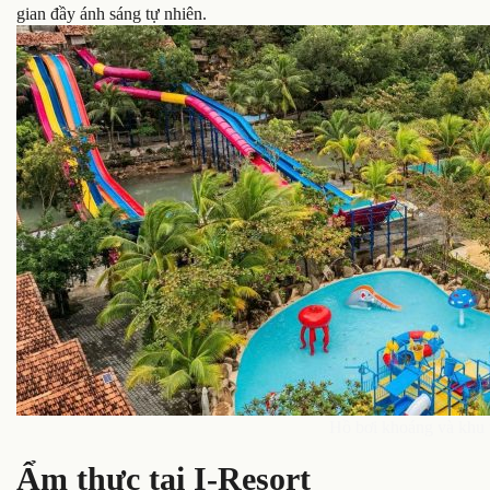
gian đầy ánh sáng tự nhiên.
Hồ bơi khoáng và khu 
Ẩm thực tại I-Resort