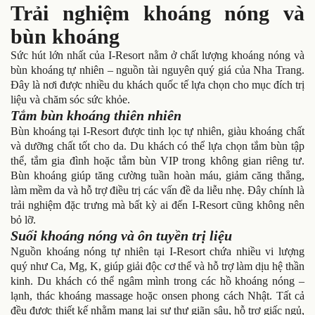
Trải nghiệm khoáng nóng và
bùn khoáng
Sức hút lớn nhất của I-Resort nằm ở chất lượng khoáng nóng và
bùn khoáng tự nhiên – nguồn tài nguyên quý giá của Nha Trang.
Đây là nơi được nhiều du khách quốc tế lựa chọn cho mục đích trị
liệu và chăm sóc sức khỏe.
Tắm bùn khoáng thiên nhiên
Bùn khoáng tại I-Resort được tinh lọc tự nhiên, giàu khoáng chất
và dưỡng chất tốt cho da. Du khách có thể lựa chọn tắm bùn tập
thể, tắm gia đình hoặc tắm bùn VIP trong không gian riêng tư.
Bùn khoáng giúp tăng cường tuần hoàn máu, giảm căng thẳng,
làm mềm da và hỗ trợ điều trị các vấn đề da liễu nhẹ. Đây chính là
trải nghiệm đặc trưng mà bất kỳ ai đến I-Resort cũng không nên
bỏ lỡ.
Suối khoáng nóng và ôn tuyền trị liệu
Nguồn khoáng nóng tự nhiên tại I-Resort chứa nhiều vi lượng
quý như Ca, Mg, K, giúp giải độc cơ thể và hỗ trợ làm dịu hệ thần
kinh. Du khách có thể ngâm mình trong các hồ khoáng nóng –
lạnh, thác khoáng massage hoặc onsen phong cách Nhật. Tất cả
đều được thiết kế nhằm mang lại sự thư giãn sâu, hỗ trợ giấc ngủ,