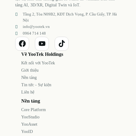
tảng AI, 3D/XR, Digital Twin và IoT.
Tầng 2, Tòa N09B2, KĐT Dịch Vọng, P. Cầu Giấy, TP. Hà
Nội
info@yootek.vn
0964 714 148
Về YooTek Holdings
Kết nối với YooTek
Giới thiệu
Nền tảng
Tin tức - Sự kiện
Liên hệ
Nền tảng
Core Platform
YooStudio
YooAsset
YooID