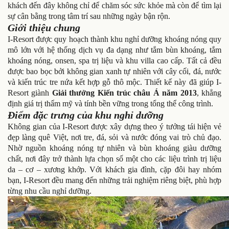
khách đến đây không chỉ để chăm sóc sức khỏe mà còn để tìm lại
sự cân bằng trong tâm trí sau những ngày bận rộn.
Giới thiệu chung
I-Resort được quy hoạch thành khu nghỉ dưỡng khoáng nóng quy
mô lớn với hệ thống dịch vụ đa dạng như tắm bùn khoáng, tắm
khoáng nóng, onsen, spa trị liệu và khu villa cao cấp. Tất cả đều
được bao bọc bởi không gian xanh tự nhiên với cây cối, đá, nước
và kiến trúc tre nứa kết hợp gỗ thô mộc. Thiết kế này đã giúp I-
Resort giành
Giải thưởng Kiến trúc châu Á năm 2013
, khẳng
định giá trị thẩm mỹ và tính bền vững trong tổng thể công trình.
Điểm đặc trưng của khu nghỉ dưỡng
Không gian của I-Resort được xây dựng theo ý tưởng tái hiện vẻ
đẹp làng quê Việt, nơi tre, đá, sỏi và nước đóng vai trò chủ đạo.
Nhờ nguồn khoáng nóng tự nhiên và bùn khoáng giàu dưỡng
chất, nơi đây trở thành lựa chọn số một cho các liệu trình trị liệu
da – cơ – xương khớp. Với khách gia đình, cặp đôi hay nhóm
bạn, I-Resort đều mang đến những trải nghiệm riêng biệt, phù hợp
từng nhu cầu nghỉ dưỡng.