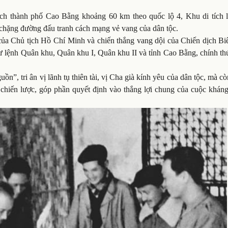
ch thành phố Cao Bằng khoảng 60 km theo quốc lộ 4, Khu di tích l
chặng đường đấu tranh cách mạng vẻ vang của dân tộc.
của Chủ tịch Hồ Chí Minh và chiến thắng vang dội của Chiến dịch Biê
 lệnh Quân khu, Quân khu I, Quân khu II và tỉnh Cao Bằng, chính th
n”, tri ân vị lãnh tụ thiên tài, vị Cha già kính yêu của dân tộc, mà c
chiến lược, góp phần quyết định vào thắng lợi chung của cuộc kháng