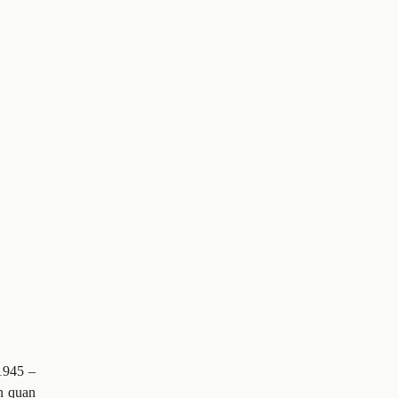
1945 –
n quan