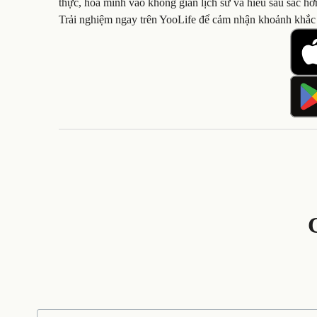
thực, hòa mình vào không gian lịch sử và hiểu sâu sắc hơ
Trải nghiệm ngay trên YooLife để cảm nhận khoảnh khắc 