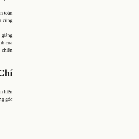
àn toàn
h cũng
n giáng
nh của
 chiến
Chí
n hiện
ng góc