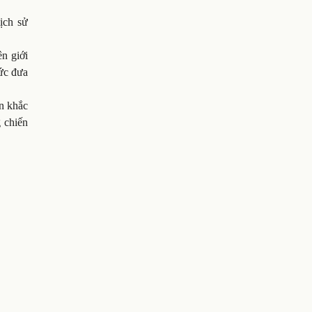
ịch sử
n giới
ức đưa
òn khắc
 chiến