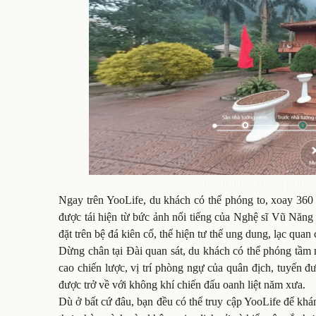
Tham quan không gian ả
Ngay trên YooLife, du khách có thể phóng to, xoay 36
được tái hiện từ bức ảnh nổi tiếng của Nghệ sĩ Vũ Năng
đặt trên bệ đá kiên cố, thể hiện tư thế ung dung, lạc quan
Dừng chân tại Đài quan sát, du khách có thể phóng tầm 
cao chiến lược, vị trí phòng ngự của quân địch, tuyến
được trở về với không khí chiến đấu oanh liệt năm xưa.
Dù ở bất cứ đâu, bạn đều có thể truy cập YooLife để kh