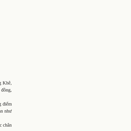
g Khê,
 đồng,
g điểm
ạn như
ác chân