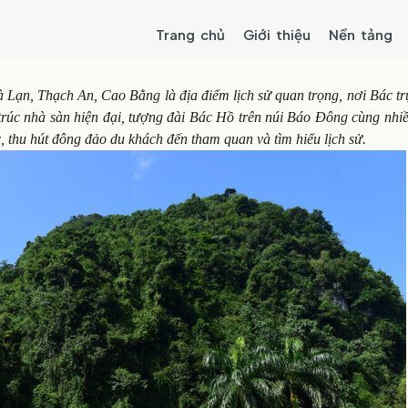
Trang chủ
Giới thiệu
Nền tảng
 Lạn, Thạch An, Cao Bằng là địa điểm lịch sử quan trọng, nơi Bác tr
 trúc nhà sàn hiện đại, tượng đài Bác Hồ trên núi Báo Đông cùng nhi
, thu hút đông đảo du khách đến tham quan và tìm hiểu lịch sử.