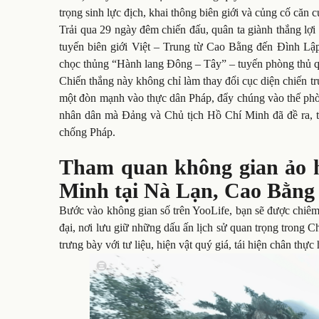
trọng sinh lực địch, khai thông biên giới và củng cố căn 
Trải qua 29 ngày đêm chiến đấu, quân ta giành thắng lợi 
tuyến biên giới Việt – Trung từ Cao Bằng đến Đình Lập
chọc thủng “Hành lang Đông – Tây” – tuyến phòng thủ q
Chiến thắng này không chỉ làm thay đổi cục diện chiến t
một đòn mạnh vào thực dân Pháp, đẩy chúng vào thế phò
nhân dân mà Đảng và Chủ tịch Hồ Chí Minh đã đề ra, tạ
chống Pháp.
Tham quan không gian ảo 
Minh tại Nà Lạn, Cao Bằng
Bước vào không gian số trên YooLife, bạn sẽ được chiê
đại, nơi lưu giữ những dấu ấn lịch sử quan trọng trong
trưng bày với tư liệu, hiện vật quý giá, tái hiện chân thực