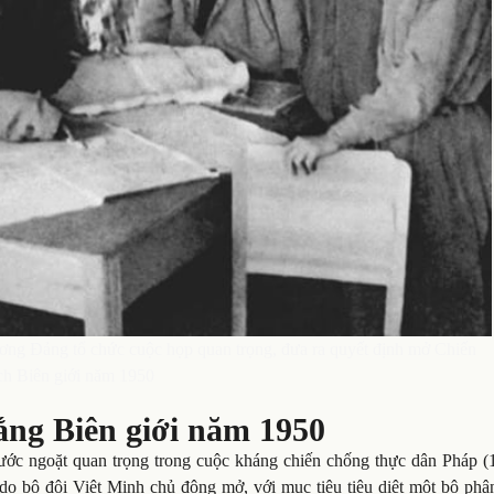
ng Đảng tổ chức cuộc họp quan trọng, đưa ra quyết định mở Chiến
ch Biên giới năm 1950
hắng Biên giới năm 1950
ớc ngoặt quan trọng trong cuộc kháng chiến chống thực dân Pháp (
 do bộ đội Việt Minh chủ động mở, với mục tiêu tiêu diệt một bộ phậ