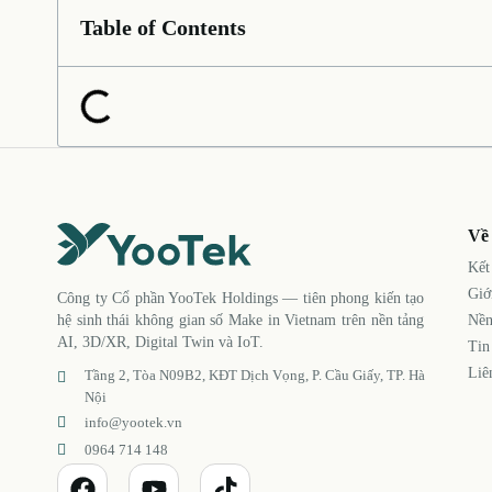
Table of Contents
Về
Kết
Giớ
Công ty Cổ phần YooTek Holdings — tiên phong kiến tạo
Nền
hệ sinh thái không gian số Make in Vietnam trên nền tảng
AI, 3D/XR, Digital Twin và IoT.
Tin
Liê
Tầng 2, Tòa N09B2, KĐT Dịch Vọng, P. Cầu Giấy, TP. Hà
Nội
info@yootek.vn
0964 714 148