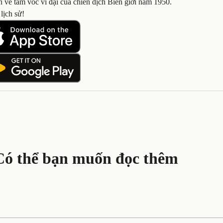
n về tầm vóc vĩ đại của chiến dịch Biên giới năm 1950.
lịch sử!
Có thể bạn muốn đọc thêm