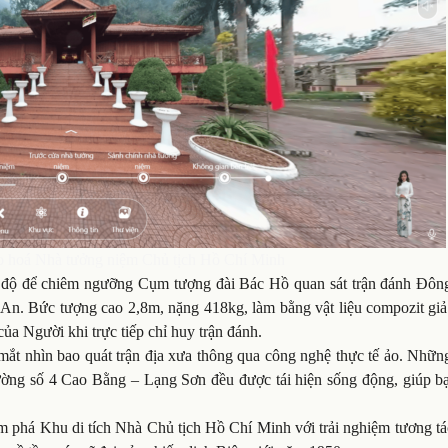
o hoá Nhà tưởng niệm Chủ tịch Hồ Chí Minh
0 độ để chiêm ngưỡng Cụm tượng đài Bác Hồ quan sát trận đánh Đôn
 An. Bức tượng cao 2,8m, nặng 418kg, làm bằng vật liệu compozit giả
 của Người khi trực tiếp chỉ huy trận đánh.
mắt nhìn bao quát trận địa xưa thông qua công nghệ thực tế ảo. Nhữn
 đường số 4 Cao Bằng – Lạng Sơn đều được tái hiện sống động, giúp b
ám phá Khu di tích Nhà Chủ tịch Hồ Chí Minh với trải nghiệm tương t