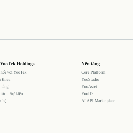
 YooTek Holdings
Nền tảng
 nối với YooTek
Core Platform
i thiệu
YooStudio
 tảng
YooAsset
 tức - Sự kiện
YooID
n hệ
AI API Marketplace