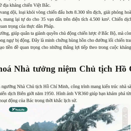
cứ địa kháng chiến Việt Bắc.
vang dội, loại khỏi vòng chiến đấu hơn 8.300 tên địch, giải phóng ho
, mang lại tự do cho 35 vạn dân trên diện tích 4.500 km². Chiến dịc
uan trọng của thực dân Pháp.
rường, giúp quân ta giành quyền chủ động chiến lược ở Bắc Bộ, mà cò
ng ngự bị động. Đây là minh chứng hùng hồn cho đường lối chiến tra
o tiền đề quan trọng cho những thắng lợi tiếp theo trong cuộc kháng
hoá Nhà tưởng niệm Chủ tịch Hồ 
m ngưỡng Nhà Chủ tịch Hồ Chí Minh, công trình mang kiến trúc nhà sà
 Chiến dịch Biên giới năm 1950. Hình ảnh VR360 giúp bạn khám phá từ
 hoạt động của Bác trong thời khắc lịch sử.