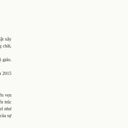
ật xây
g chãi,
 giáo.
m 2015
ên vẹn
ến trúc
trí như
 của sự