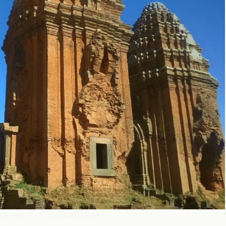
Độc Đáo Và Ý Nghĩa Tâm Linh