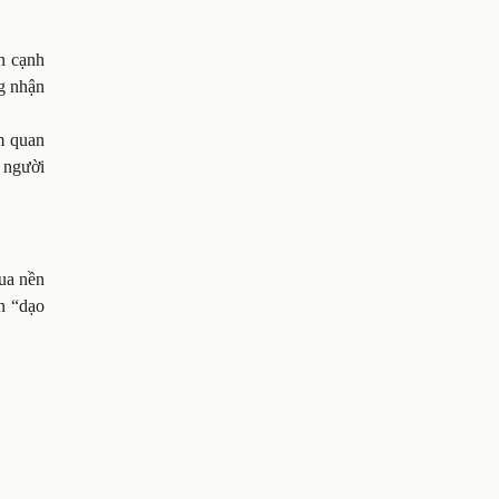
n cạnh
ng nhận
m quan
 người
ua nền
n “dạo