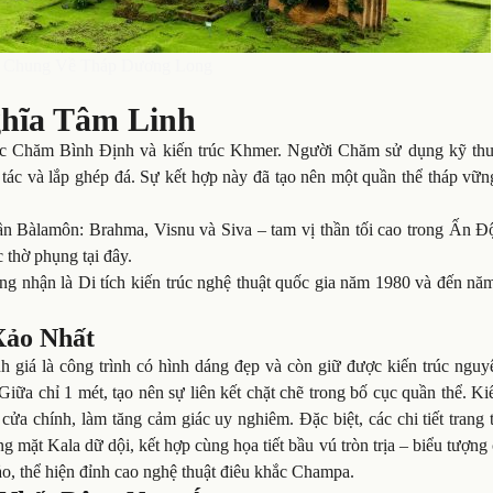
u Chung Về Tháp Dương Long
ghĩa Tâm Linh
rúc Chăm Bình Định và kiến trúc Khmer. Người Chăm sử dụng kỹ thu
tác và lắp ghép đá. Sự kết hợp này đã tạo nên một quần thể tháp vữn
ần Bàlamôn: Brahma, Visnu và Siva – tam vị thần tối cao trong Ấn Độ
 thờ phụng tại đây.
ng nhận là Di tích kiến trúc nghệ thuật quốc gia năm 1980 và đến nă
Xảo Nhất
h giá là công trình có hình dáng đẹp và còn giữ được kiến trúc nguy
ữa chỉ 1 mét, tạo nên sự liên kết chặt chẽ trong bố cục quần thể. Ki
ửa chính, làm tăng cảm giác uy nghiêm. Đặc biệt, các chi tiết trang 
g mặt Kala dữ dội, kết hợp cùng họa tiết bầu vú tròn trịa – biểu tượng
xảo, thể hiện đỉnh cao nghệ thuật điêu khắc Champa.