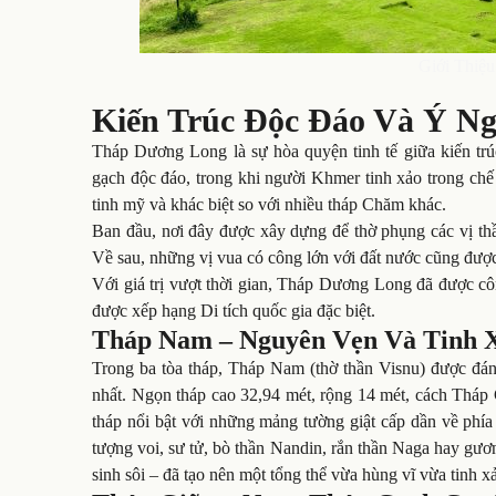
Giới Thiệ
Kiến Trúc Độc Đáo Và Ý N
Tháp Dương Long là sự hòa quyện tinh tế giữa kiến t
gạch độc đáo, trong khi người Khmer tinh xảo trong chế 
tinh mỹ và khác biệt so với nhiều tháp Chăm khác.
Ban đầu, nơi đây được xây dựng để thờ phụng các vị th
Về sau, những vị vua có công lớn với đất nước cũng được
Với giá trị vượt thời gian, Tháp Dương Long đã được cô
được xếp hạng Di tích quốc gia đặc biệt.
Tháp Nam – Nguyên Vẹn Và Tinh 
Trong ba tòa tháp,
Tháp Nam
(thờ thần Visnu) được đán
nhất. Ngọn tháp cao 32,94 mét, rộng 14 mét, cách Tháp Gi
tháp nổi bật với những mảng tường giật cấp dần về phía c
tượng voi, sư tử, bò thần Nandin, rắn thần Naga hay gươn
sinh sôi – đã tạo nên một tổng thể vừa hùng vĩ vừa tinh 