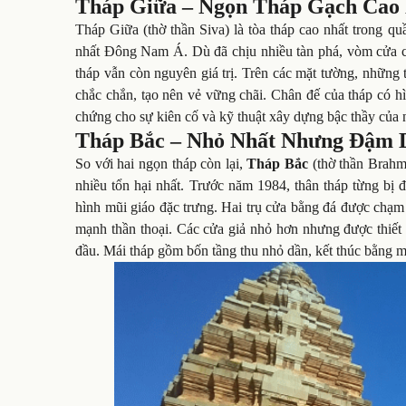
Tháp Giữa – Ngọn Tháp Gạch Cao
Tháp Giữa (thờ thần Siva) là tòa tháp cao nhất trong q
nhất Đông Nam Á. Dù đã chịu nhiều tàn phá, vòm cửa ch
tháp vẫn còn nguyên giá trị. Trên các mặt tường, những 
chắc chắn, tạo nên vẻ vững chãi. Chân đế của tháp có h
chứng cho sự kiên cố và kỹ thuật xây dựng bậc thầy của
Tháp Bắc – Nhỏ Nhất Nhưng Đậm 
So với hai ngọn tháp còn lại,
Tháp Bắc
(thờ thần Brahma
nhiều tổn hại nhất. Trước năm 1984, thân tháp từng bị đ
hình mũi giáo đặc trưng. Hai trụ cửa bằng đá được chạm 
mạnh thần thoại. Các cửa giả nhỏ hơn nhưng được thiết k
đầu. Mái tháp gồm bốn tầng thu nhỏ dần, kết thúc bằng m