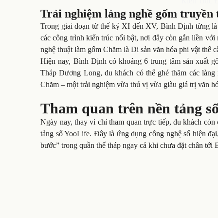
Kiến Trúc 
Trải nghiệm làng nghề gốm truyền
Trong giai đoạn từ thế kỷ XI đến XV, Bình Định từng là
các công trình kiến trúc nổi bật, nơi đây còn gắn liền 
nghệ thuật làm gốm Chăm là Di sản văn hóa phi vật thể c
Hiện nay, Bình Định có khoảng 6 trung tâm sản xuất gố
Tháp Dương Long, du khách có thể ghé thăm các làng ng
Chăm – một trải nghiệm vừa thú vị vừa giàu giá trị văn h
Tham quan trên nền tảng số
Ngày nay, thay vì chỉ tham quan trực tiếp, du khách c
tảng số YooLife. Đây là ứng dụng công nghệ số hiện đạ
bước” trong quần thể tháp ngay cả khi chưa đặt chân tới 