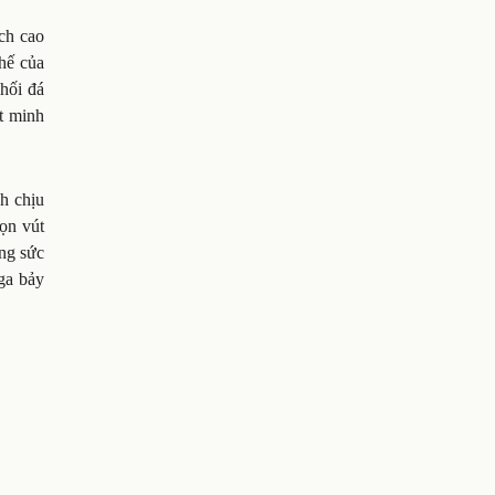
ch cao
hế của
khối đá
t minh
nh chịu
họn vút
ợng sức
aga bảy