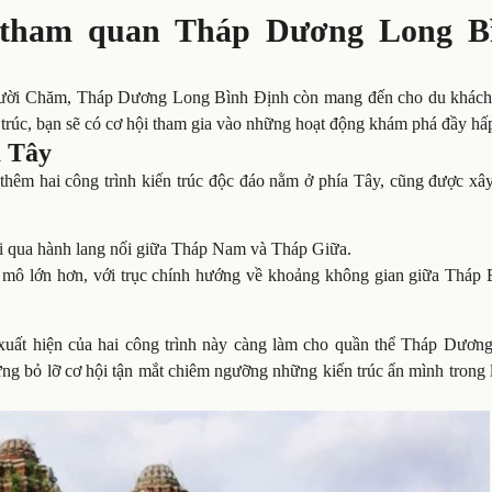
i tham quan Tháp Dương Long B
a người Chăm, Tháp Dương Long Bình Định còn mang đến cho du khách
trúc, bạn sẽ có cơ hội tham gia vào những hoạt động khám phá đầy hấ
a Tây
n thêm hai công trình kiến trúc độc đáo nằm ở phía Tây, cũng được x
 đi qua hành lang nối giữa Tháp Nam và Tháp Giữa.
 mô lớn hơn, với trục chính hướng về khoảng không gian giữa Tháp 
xuất hiện của hai công trình này càng làm cho quần thể Tháp Dươn
ng bỏ lỡ cơ hội tận mắt chiêm ngưỡng những kiến trúc ẩn mình trong 