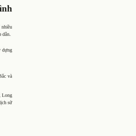
ình
 nhiều
p dẫn.
ây dựng
Bắc và
g Long
lịch sử