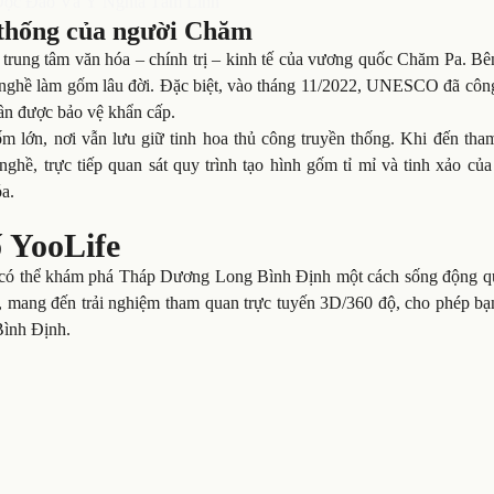
Độc Đáo Và Ý Nghĩa Tâm Linh
 thống của người Chăm
 trung tâm văn hóa – chính trị – kinh tế của vương quốc Chăm Pa. Bê
với nghề làm gốm lâu đời. Đặc biệt, vào tháng 11/2022, UNESCO đã cô
ần được bảo vệ khẩn cấp.
m lớn, nơi vẫn lưu giữ tinh hoa thủ công truyền thống. Khi đến tha
hề, trực tiếp quan sát quy trình tạo hình gốm tỉ mỉ và tinh xảo của
óa.
 YooLife
òn có thể khám phá Tháp Dương Long Bình Định một cách sống động q
i, mang đến trải nghiệm tham quan trực tuyến 3D/360 độ, cho phép bạ
Bình Định.