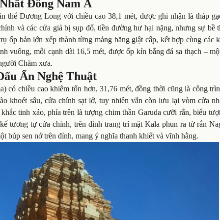
 Nhất Đông Nam Á
uần thể Dương Long với chiều cao 38,1 mét, được ghi nhận là tháp gạ
ính và các cửa giả bị sụp đổ, tiền đường hư hại nặng, nhưng sự bề t
trụ ốp bản lớn xếp thành từng mảng băng giật cấp, kết hợp cùng các 
ình vuông, mỗi cạnh dài 16,5 mét, được ốp kín bằng đá sa thạch – mộ
 người Chăm xưa.
Dấu Ấn Nghệ Thuật
) có chiều cao khiêm tốn hơn, 31,76 mét, đồng thời cũng là công trì
ào khoét sâu, cửa chính sạt lở, tuy nhiên vẫn còn lưu lại vòm cửa n
khắc tinh xảo, phía trên là tượng chim thần Garuda cưỡi rắn, biểu tư
ế tương tự cửa chính, trên đỉnh trang trí mặt Kala phun ra từ rắn N
ột búp sen nở trên đỉnh, mang ý nghĩa thanh khiết và vĩnh hằng.