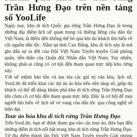
Trần Hưng Đạo trên nền tảng
số YooLife
Ngày nay, khu di tích Quốc gia rừng Trần Hưng Đạo là trong
những địa điểm lịch sử quan trọng và thiêng liêng của dân tộc
Việt Nam, là điểm đến không thể bỏ qua khi du khách tìm hiểu về
cội nguồn dân tộc. Nằm tại tỉnh Cao Bằng, khu di tích này là nơi
ghi dấu sự ra đời của Đội Việt Nam Tuyên truyền Giải phóng
quân, tiền thân của Quân đội Nhân dân Việt Nam. Tuy nhiên,
không phải ai cũng có cơ hội đến tham quan trực tiếp khu rừng
này.
Với sứ mệnh bảo tồn và lan tỏa các giá trị văn hóa, lịch sử,
YooLife đã triển khai các dự án ảo hóa trên nền tảng số, giúp du
khách có thể dễ dàng khám phá khu di tích rừng Trần Hưng Đạo
khi chưa có cơ hội đến tham quan trực tiếp. Đây là cơ hội để mọi
người tìm hiểu về lịch sử vẻ vang của dân tộc qua công nghệ số
hiện đại.
Tour ảo hóa khu di tích rừng Trần Hưng Đạo
Trên YooLife, bạn sẽ được tham gia vào các tour ảo, đưa bạn đến
những điểm di tích nổi bật trong khu di tích rừng Trần Hưng Đạo.
Từ địa điểm thành lập Đội Việt Nam Tuyên truyền Giải phóng