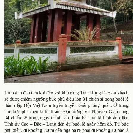
Dấu tích nơi diễn ra lễ thành lập Đội Việt Nam Tuyên truyề
Hình ảnh đầu tiên khi đến với khu rừng Trần Hưng Đạo du khách
sẽ được chiêm ngưỡng bức phù điêu lớn 34 chiến sĩ trong buổi lễ
thành lập Đội Việt Nam tuyên truyền Giải phóng quân. Ở trung
tâm bức phù điêu là hình ảnh Đại tướng Võ Nguyên Giáp cùng
34 chiến sỹ trong ngày thành lập. Phía bên trái là hình ảnh liên
Tỉnh ủy Cao – Bắc – Lạng đến dự buổi lễ ngày hôm đó. Từ bức
phù điêu, đi khoảng 200m đến ngã ba rẽ phải đi khoảng 10 bậc là