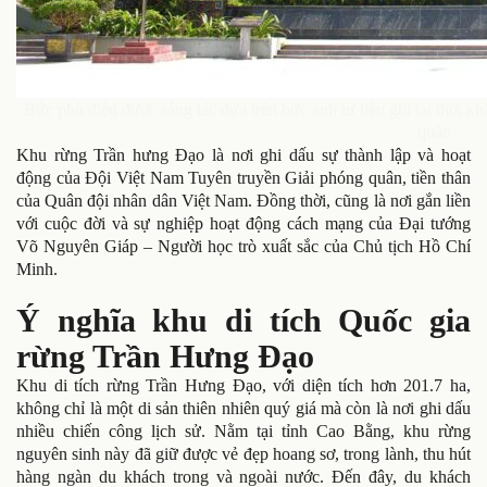
Bức phù điêu được sáng tác dựa trên bức ảnh tư liệu ghi lại thời 
quân
Khu rừng Trần hưng Đạo là nơi ghi dấu sự thành lập và hoạt
động của Đội Việt Nam Tuyên truyền Giải phóng quân, tiền thân
của Quân đội nhân dân Việt Nam. Đồng thời, cũng là nơi gắn liền
với cuộc đời và sự nghiệp hoạt động cách mạng của Đại tướng
Võ Nguyên Giáp – Người học trò xuất sắc của Chủ tịch Hồ Chí
Minh.
Ý nghĩa khu di tích Quốc gia
rừng Trần Hưng Đạo
Khu di tích rừng Trần Hưng Đạo, với diện tích hơn 201.7 ha,
không chỉ là một di sản thiên nhiên quý giá mà còn là nơi ghi dấu
nhiều chiến công lịch sử. Nằm tại tỉnh Cao Bằng, khu rừng
nguyên sinh này đã giữ được vẻ đẹp hoang sơ, trong lành, thu hút
hàng ngàn du khách trong và ngoài nước. Đến đây, du khách