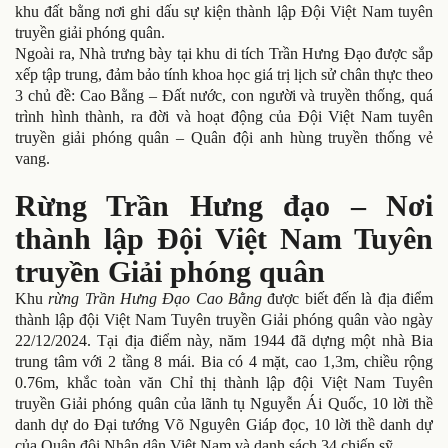
khu đất bằng nơi ghi dấu sự kiện thành lập Đội Việt Nam tuyên
truyền giải phóng quân.
Ngoài ra, Nhà trưng bày tại khu di tích Trần Hưng Đạo được sắp
xếp tập trung, đảm bảo tính khoa học giá trị lịch sử chân thực theo
3 chủ đề: Cao Bằng – Đất nước, con người và truyền thống, quá
trình hình thành, ra đời và hoạt động của Đội Việt Nam tuyên
truyền giải phóng quân – Quân đội anh hùng truyền thống vẻ
vang.
Rừng Trần Hưng đạo – Nơi
thành lập Đội Việt Nam Tuyên
truyền Giải phóng quân
Khu
rừng Trần Hưng Đạo Cao Bằng
được biết đến là địa điểm
thành lập đội Việt Nam Tuyên truyền Giải phóng quân vào ngày
22/12/2024. Tại địa điểm này, năm 1944 đã dựng một nhà Bia
trung tâm với 2 tầng 8 mái. Bia có 4 mặt, cao 1,3m, chiều rộng
0.76m, khắc toàn văn Chỉ thị thành lập đội Việt Nam Tuyên
truyền Giải phóng quân của lãnh tụ Nguyễn Ái Quốc, 10 lời thề
danh dự do Đại tướng Võ Nguyên Giáp đọc, 10 lời thề danh dự
của Quân đội Nhân dân Việt Nam và danh sách 34 chiến sỹ.