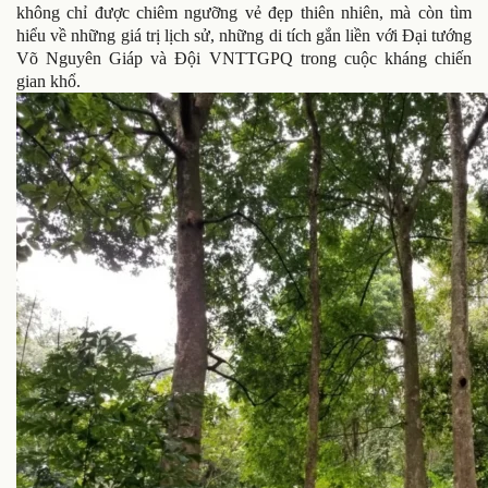
không chỉ được chiêm ngưỡng vẻ đẹp thiên nhiên, mà còn tìm
hiểu về những giá trị lịch sử, những di tích gắn liền với Đại tướng
Võ Nguyên Giáp và Đội VNTTGPQ trong cuộc kháng chiến
gian khổ.