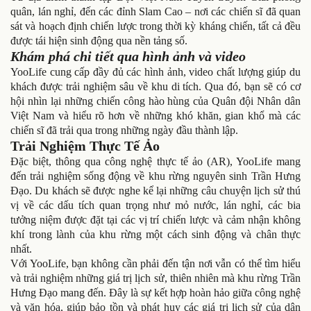
quân, lán nghỉ, đến các đỉnh Slam Cao – nơi các chiến sĩ đã quan
sát và hoạch định chiến lược trong thời kỳ kháng chiến, tất cả đều
được tái hiện sinh động qua nền tảng số.
Khám phá chi tiết qua hình ảnh và video
YooLife cung cấp đầy đủ các hình ảnh, video chất lượng giúp du
khách được trải nghiệm sâu về khu di tích. Qua đó, bạn sẽ có cơ
hội nhìn lại những chiến công hào hùng của Quân đội Nhân dân
Việt Nam và hiểu rõ hơn về những khó khăn, gian khổ mà các
chiến sĩ đã trải qua trong những ngày đầu thành lập.
Trải Nghiệm Thực Tế Ảo
Đặc biệt, thông qua công nghệ thực tế ảo (AR), YooLife mang
đến trải nghiệm sống động về khu rừng nguyên sinh Trần Hưng
Đạo. Du khách sẽ được nghe kể lại những câu chuyện lịch sử thú
vị về các dấu tích quan trọng như mỏ nước, lán nghỉ, các bia
tưởng niệm được đặt tại các vị trí chiến lược và cảm nhận không
khí trong lành của khu rừng một cách sinh động và chân thực
nhất.
Với YooLife, bạn không cần phải đến tận nơi vẫn có thể tìm hiểu
và trải nghiệm những giá trị lịch sử, thiên nhiên mà khu rừng Trần
Hưng Đạo mang đến. Đây là sự kết hợp hoàn hảo giữa công nghệ
và văn hóa, giúp bảo tồn và phát huy các giá trị lịch sử của dân