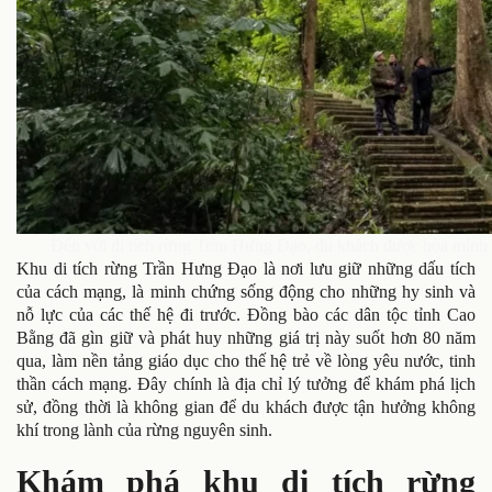
Đến với di tích rừng Trần Hưng Đạo, du khách được hòa mình v
Khu di tích rừng Trần Hưng Đạo là nơi lưu giữ những dấu tích
của cách mạng, là minh chứng sống động cho những hy sinh và
nỗ lực của các thế hệ đi trước. Đồng bào các dân tộc tỉnh Cao
Bằng đã gìn giữ và phát huy những giá trị này suốt hơn 80 năm
qua, làm nền tảng giáo dục cho thế hệ trẻ về lòng yêu nước, tinh
thần cách mạng. Đây chính là địa chỉ lý tưởng để khám phá lịch
sử, đồng thời là không gian để du khách được tận hưởng không
khí trong lành của rừng nguyên sinh.
Khám phá khu di tích rừng