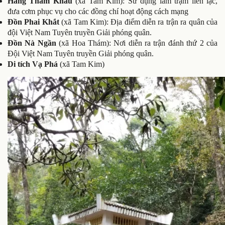
Hang Thẳm Khẩu
(xã Tam Kim): Sử dụng làm trạm liên lạc,
đưa cơm phục vụ cho các đồng chí hoạt động cách mạng
Đồn Phai Khắt
(xã Tam Kim): Địa điểm diễn ra trận ra quân của
đội Việt Nam Tuyên truyền Giải phóng quân.
Đồn Nà Ngần
(xã Hoa Thám): Nơi diễn ra trận đánh thứ 2 của
Đội Việt Nam Tuyên truyền Giải phóng quân.
Di tích Vạ Phá
(xã Tam Kim)