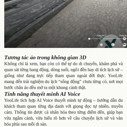
Khám phá toàn cảnh khu du lịch Tràng An 
Tương tác ảo trong không gian 3D
Không chỉ là xem, bạn còn có thể tự do di chuyển, khám phá và
quan sát từng hang động, dòng suối, ngôi đền hay di tích lịch sử –
giống như đang trực tiếp tham quan ngoài đời thực. YooLife
mang đến trải nghiệm du lịch “sống động” chưa từng có, nơi mọi
bước chân ảo đều mở ra một khung cảnh thật.
Tính năng thuyết minh AI Voice
YooLife tích hợp AI Voice thuyết minh tự động – hướng dẫn du
khách tham quan từng địa danh với giọng đọc tự nhiên, truyền
cảm. Thông tin được cá nhân hóa theo từng điểm đến, giúp bạn
vừa ngắm cảnh, vừa hiểu rõ hơn về câu chuyện lịch sử và văn
hóa phía sau mỗi di sản.