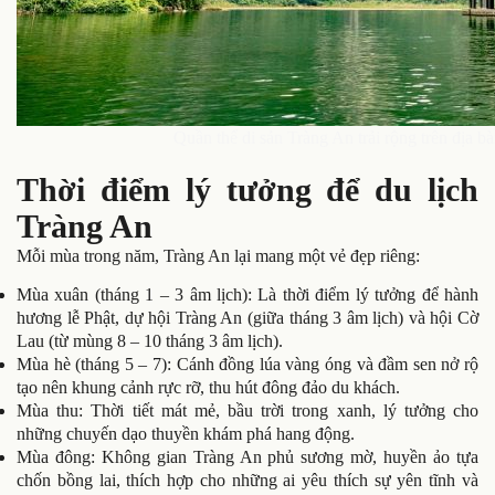
Quần thể di sản Tràng An trải rộng trên địa 
Thời điểm lý tưởng để du lịch
Tràng An
Mỗi mùa trong năm, Tràng An lại mang một vẻ đẹp riêng:
Mùa xuân (tháng 1 – 3 âm lịch): Là thời điểm lý tưởng để hành
hương lễ Phật, dự hội Tràng An (giữa tháng 3 âm lịch) và hội Cờ
Lau (từ mùng 8 – 10 tháng 3 âm lịch).
Mùa hè (tháng 5 – 7): Cánh đồng lúa vàng óng và đầm sen nở rộ
tạo nên khung cảnh rực rỡ, thu hút đông đảo du khách.
Mùa thu: Thời tiết mát mẻ, bầu trời trong xanh, lý tưởng cho
những chuyến dạo thuyền khám phá hang động.
Mùa đông: Không gian Tràng An phủ sương mờ, huyền ảo tựa
chốn bồng lai, thích hợp cho những ai yêu thích sự yên tĩnh và