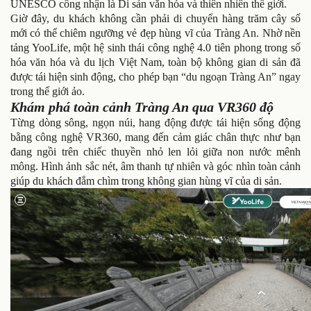
UNESCO công nhận là Di sản văn hóa và thiên nhiên thế giới.
Giờ đây, du khách không cần phải di chuyển hàng trăm cây số
mới có thể chiêm ngưỡng vẻ đẹp hùng vĩ của Tràng An. Nhờ nền
tảng YooLife, một hệ sinh thái công nghệ 4.0 tiên phong trong số
hóa văn hóa và du lịch Việt Nam, toàn bộ không gian di sản đã
được tái hiện sinh động, cho phép bạn “du ngoạn Tràng An” ngay
trong thế giới ảo.
Khám phá toàn cảnh Tràng An qua VR360 độ
Từng dòng sông, ngọn núi, hang động được tái hiện sống động
bằng công nghệ VR360, mang đến cảm giác chân thực như bạn
đang ngồi trên chiếc thuyền nhỏ len lỏi giữa non nước mênh
mông. Hình ảnh sắc nét, âm thanh tự nhiên và góc nhìn toàn cảnh
giúp du khách đắm chìm trong không gian hùng vĩ của di sản.