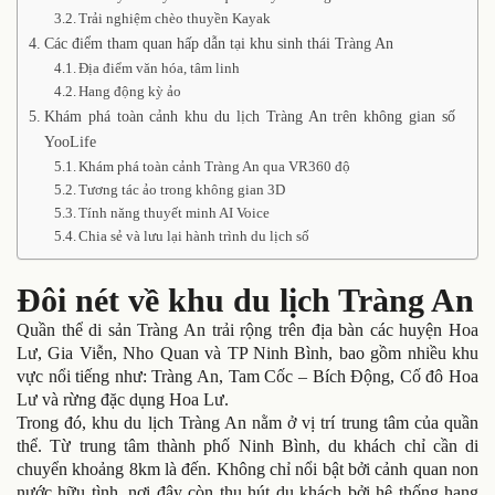
Trải nghiệm chèo thuyền Kayak
Các điểm tham quan hấp dẫn tại khu sinh thái Tràng An
Địa điểm văn hóa, tâm linh
Hang động kỳ ảo
Khám phá toàn cảnh khu du lịch Tràng An trên không gian số
YooLife
Khám phá toàn cảnh Tràng An qua VR360 độ
Tương tác ảo trong không gian 3D
Tính năng thuyết minh AI Voice
Chia sẻ và lưu lại hành trình du lịch số
Đôi nét về khu du lịch Tràng An
Quần thể di sản Tràng An trải rộng trên địa bàn các huyện Hoa
Lư, Gia Viễn, Nho Quan và TP Ninh Bình, bao gồm nhiều khu
vực nổi tiếng như: Tràng An, Tam Cốc – Bích Động, Cố đô Hoa
Lư và rừng đặc dụng Hoa Lư.
Trong đó, khu du lịch Tràng An nằm ở vị trí trung tâm của quần
thể. Từ trung tâm thành phố Ninh Bình, du khách chỉ cần di
chuyển khoảng 8km là đến. Không chỉ nổi bật bởi cảnh quan non
nước hữu tình, nơi đây còn thu hút du khách bởi hệ thống hang