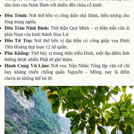
tâm linh của Ninh Bình với nhiều đền chùa cổ kính:
Đền Trình:
Nơi thờ bốn vị công thần nhà Đinh, biểu tượng cho
lòng trung nghĩa.
Đền Trần Ninh Bình:
Thờ thần Quý Minh – vị thần trấn cửa ải
phía Nam của kinh thành Hoa Lư.
Đền Tứ Trụ:
Nơi thờ bốn vị đại thần có công giúp vua Đinh
Tiên Hoàng dẹp loạn 12 sứ quân.
Phủ Khống:
Thờ bảy vị trung thần triều Đinh, một địa điểm linh
thiêng được nhiều Phật tử ghé thăm.
Hành Cung Vũ Lâm:
Nơi vua Trần Nhân Tông lập căn cứ chỉ
huy kháng chiến chống quân Nguyên – Mông, nay là điểm
check-in không thể bỏ lỡ.