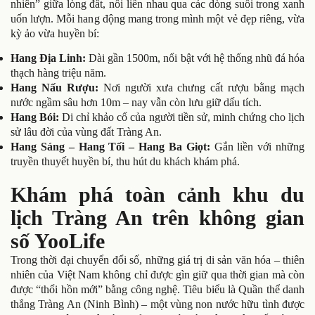
nhiên” giữa lòng đất, nối liền nhau qua các dòng suối trong xanh
uốn lượn. Mỗi hang động mang trong mình một vẻ đẹp riêng, vừa
kỳ ảo vừa huyền bí:
Hang Địa Linh:
Dài gần 1500m, nổi bật với hệ thống nhũ đá hóa
thạch hàng triệu năm.
Hang Nấu Rượu:
Nơi người xưa chưng cất rượu bằng mạch
nước ngầm sâu hơn 10m – nay vẫn còn lưu giữ dấu tích.
Hang Bói:
Di chỉ khảo cổ của người tiền sử, minh chứng cho lịch
sử lâu đời của vùng đất Tràng An.
Hang Sáng – Hang Tối – Hang Ba Giọt:
Gắn liền với những
truyền thuyết huyền bí, thu hút du khách khám phá.
Khám phá toàn cảnh khu du
lịch Tràng An trên không gian
số YooLife
Trong thời đại chuyển đổi số, những giá trị di sản văn hóa – thiên
nhiên của Việt Nam không chỉ được gìn giữ qua thời gian mà còn
được “thổi hồn mới” bằng công nghệ. Tiêu biểu là Quần thể danh
thắng Tràng An (Ninh Bình) – một vùng non nước hữu tình được