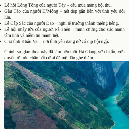
Lễ hội Lồng Tồng của người Tày – cầu mùa màng bội thu.
Gầu Tào của người H’Mông – nét đẹp gắn liền với tình yêu đôi
lứa.
Lễ Cấp Sắc của người Dao – nghi lễ trưởng thành thiêng liêng.
Lễ hội nhảy lửa của người Pà Thẻn – minh chứng cho sức mạnh
tâm linh và niềm tin mãnh liệt.
Chợ tình Khâu Vai – nơi tình yêu dang dở có dịp hội ngộ.
Chính sự giao thoa này đã làm nên một Hà Giang vừa bí ẩn, vừa
quyến rũ, níu chân bất cứ ai đã một lần ghé thăm.