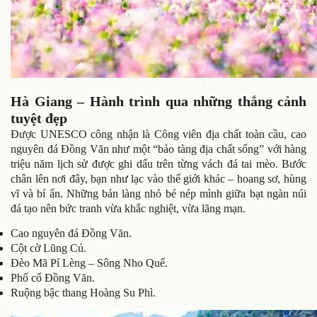
Hà Giang – Vẻ đẹp không
Hà Giang – Hành trình qua những thắng cảnh
tuyệt đẹp
Được UNESCO công nhận là Công viên địa chất toàn cầu, cao
nguyên đá Đồng Văn như một “bảo tàng địa chất sống” với hàng
triệu năm lịch sử được ghi dấu trên từng vách đá tai mèo. Bước
chân lên nơi đây, bạn như lạc vào thế giới khác – hoang sơ, hùng
vĩ và bí ẩn. Những bản làng nhỏ bé nép mình giữa bạt ngàn núi
đá tạo nên bức tranh vừa khắc nghiệt, vừa lãng mạn.
Cao nguyên đá Đồng Văn.
Cột cờ Lũng Cú.
Đèo Mã Pí Lèng – Sông Nho Quế.
Phố cổ Đồng Văn.
Ruộng bậc thang Hoàng Su Phì.