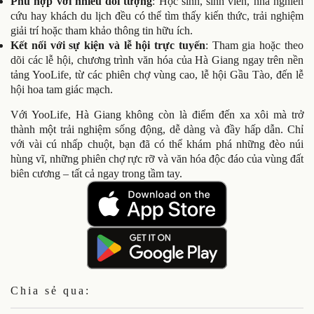
Phù hợp với nhiều đối tượng
: Học sinh, sinh viên, nhà nghiên
cứu hay khách du lịch đều có thể tìm thấy kiến thức, trải nghiệm
giải trí hoặc tham khảo thông tin hữu ích.
Kết nối với sự kiện và lễ hội trực tuyến
: Tham gia hoặc theo
dõi các lễ hội, chương trình văn hóa của Hà Giang ngay trên nền
tảng YooLife, từ các phiên chợ vùng cao, lễ hội Gầu Tào, đến lễ
hội hoa tam giác mạch.
Với YooLife, Hà Giang không còn là điểm đến xa xôi mà trở
thành một trải nghiệm sống động, dễ dàng và đầy hấp dẫn. Chỉ
với vài cú nhấp chuột, bạn đã có thể khám phá những đèo núi
hùng vĩ, những phiên chợ rực rỡ và văn hóa độc đáo của vùng đất
biên cương – tất cả ngay trong tầm tay.
Chia sẻ qua: