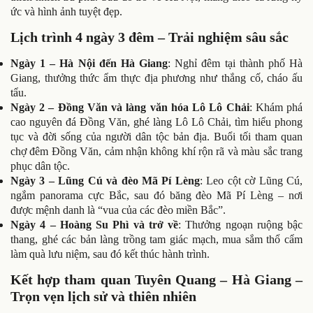
ức và hình ảnh tuyệt đẹp.
Lịch trình 4 ngày 3 đêm – Trải nghiệm sâu sắc
Ngày 1 – Hà Nội đến Hà Giang
: Nghỉ đêm tại thành phố Hà
Giang, thưởng thức ẩm thực địa phương như thắng cố, cháo ấu
tẩu.
Ngày 2 – Đồng Văn và làng văn hóa Lô Lô Chải
: Khám phá
cao nguyên đá Đồng Văn, ghé làng Lô Lô Chải, tìm hiểu phong
tục và đời sống của người dân tộc bản địa. Buổi tối tham quan
chợ đêm Đồng Văn, cảm nhận không khí rộn rã và màu sắc trang
phục dân tộc.
Ngày 3 – Lũng Cú và đèo Mã Pí Lèng
: Leo cột cờ Lũng Cú,
ngắm panorama cực Bắc, sau đó băng đèo Mã Pí Lèng – nơi
được mệnh danh là “vua của các đèo miền Bắc”.
Ngày 4 – Hoàng Su Phì và trở về
: Thưởng ngoạn ruộng bậc
thang, ghé các bản làng trồng tam giác mạch, mua sắm thổ cẩm
làm quà lưu niệm, sau đó kết thúc hành trình.
Kết hợp tham quan Tuyên Quang – Hà Giang –
Trọn vẹn lịch sử và thiên nhiên