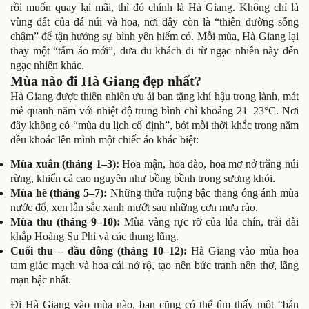
rồi muốn quay lại mãi, thì đó chính là Hà Giang. Không chỉ là
vùng đất của đá núi và hoa, nơi đây còn là “thiên đường sống
chậm” để tận hưởng sự bình yên hiếm có. Mỗi mùa, Hà Giang lại
thay một “tấm áo mới”, đưa du khách đi từ ngạc nhiên này đến
ngạc nhiên khác.
Mùa nào đi Hà Giang đẹp nhất?
Hà Giang được thiên nhiên ưu ái ban tặng khí hậu trong lành, mát
mẻ quanh năm với nhiệt độ trung bình chỉ khoảng 21–23°C. Nơi
đây không có “mùa du lịch cố định”, bởi mỗi thời khắc trong năm
đều khoác lên mình một chiếc áo khác biệt:
Mùa xuân (tháng 1–3):
Hoa mận, hoa đào, hoa mơ nở trắng núi
rừng, khiến cả cao nguyên như bồng bềnh trong sương khói.
Mùa hè (tháng 5–7):
Những thửa ruộng bậc thang óng ánh mùa
nước đổ, xen lẫn sắc xanh mướt sau những cơn mưa rào.
Mùa thu (tháng 9–10):
Mùa vàng rực rỡ của lúa chín, trải dài
khắp Hoàng Su Phì và các thung lũng.
Cuối thu – đầu đông (tháng 10–12):
Hà Giang vào mùa hoa
tam giác mạch và hoa cải nở rộ, tạo nên bức tranh nên thơ, lãng
mạn bậc nhất.
Đi Hà Giang vào mùa nào, bạn cũng có thể tìm thấy một “bản