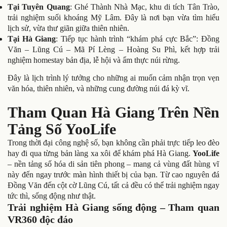
Tại Tuyên Quang
: Ghé Thành Nhà Mạc, khu di tích Tân Trào,
trải nghiệm suối khoáng Mỹ Lâm. Đây là nơi bạn vừa tìm hiểu
lịch sử, vừa thư giãn giữa thiên nhiên.
Tại Hà Giang
: Tiếp tục hành trình “khám phá cực Bắc”: Đồng
Văn – Lũng Cú – Mã Pí Lèng – Hoàng Su Phì, kết hợp trải
nghiệm homestay bản địa, lễ hội và ẩm thực núi rừng.
Đây là lịch trình lý tưởng cho những ai muốn cảm nhận trọn vẹn
văn hóa, thiên nhiên, và những cung đường núi đá kỳ vĩ.
Tham Quan Hà Giang Trên Nền
Tảng Số YooLife
Trong thời đại công nghệ số, bạn không cần phải trực tiếp leo đèo
hay đi qua từng bản làng xa xôi để khám phá Hà Giang.
YooLife
– nền tảng số hóa di sản tiên phong – mang cả vùng đất hùng vĩ
này đến ngay trước màn hình thiết bị của bạn. Từ cao nguyên đá
Đồng Văn đến cột cờ Lũng Cú, tất cả đều có thể trải nghiệm ngay
tức thì, sống động như thật.
Trải nghiệm Hà Giang sống động – Tham quan
VR360 độc đáo