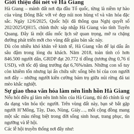
Giới thiệu đôi nét về Hà Giang
Hà Giang – mảnh đất nơi địa đầu Tổ quốc, từng là niềm tự hào
của vùng Đông Bắc với vẻ đẹp núi non hùng vĩ và văn hóa đặc
sắc. Ngày 12/6/2025, Quốc hội đã thông qua Nghị quyết số
202/2025/QH15, chính thức sáp nhập Hà Giang vào tỉnh Tuyên
Quang. Đây là một dấu mốc lịch sử quan trọng, mở ra chặng
đường phát triển mới cho vùng đất giàu bản sắc này.
Dù còn nhiều khó khăn về kinh tế, Hà Giang vẫn để lại dấu ấn
sâu đậm trong lòng du khách. Năm 2018, toàn tỉnh có hơn
846.500 người dân, GRDP đạt 20.772 tỉ đồng (tương ứng 0,76 tỉ
USD), với tốc độ tăng trưởng đạt 6,76%/năm. Những con số tuy
còn khiêm tốn nhưng lại ẩn chứa sức sống bền bỉ của con người
nơi đây – những người kiên cường bám trụ giữa núi rừng đá tai
mèo khắc nghiệt.
Sự giao thoa văn hóa làm nên linh hồn Hà Giang
Nếu hỏi điều gì làm nên linh hồn của Hà Giang, thì đó chính là sự
đa dạng văn hóa tộc người. Trên vùng đất này, bạn sẽ bắt gặp
người H’Mông, Tày, Dao, Nùng, Giáy…, mỗi cộng đồng mang
một sắc màu riêng biệt trong đời sống sinh hoạt, trang phục, tín
ngưỡng và lễ hội.
Các lễ hội truyền thống nơi đây như: