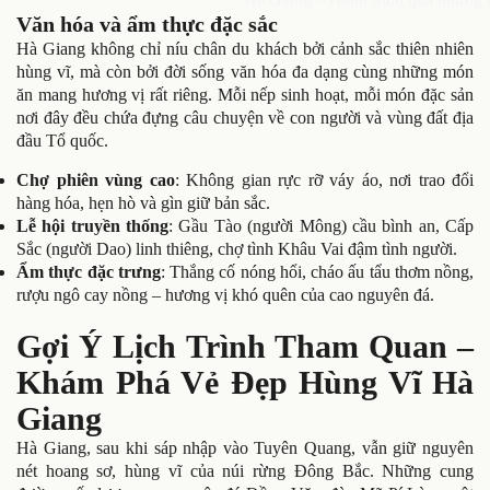
Văn hóa và ẩm thực đặc sắc
Hà Giang không chỉ níu chân du khách bởi cảnh sắc thiên nhiên
hùng vĩ, mà còn bởi đời sống văn hóa đa dạng cùng những món
ăn mang hương vị rất riêng. Mỗi nếp sinh hoạt, mỗi món đặc sản
nơi đây đều chứa đựng câu chuyện về con người và vùng đất địa
đầu Tổ quốc.
Chợ phiên vùng cao
: Không gian rực rỡ váy áo, nơi trao đổi
hàng hóa, hẹn hò và gìn giữ bản sắc.
Lễ hội truyền thống
: Gầu Tào (người Mông) cầu bình an, Cấp
Sắc (người Dao) linh thiêng, chợ tình Khâu Vai đậm tình người.
Ẩm thực đặc trưng
: Thắng cố nóng hổi, cháo ấu tẩu thơm nồng,
rượu ngô cay nồng – hương vị khó quên của cao nguyên đá.
Gợi Ý Lịch Trình Tham Quan –
Khám Phá Vẻ Đẹp Hùng Vĩ Hà
Giang
Hà Giang, sau khi sáp nhập vào Tuyên Quang, vẫn giữ nguyên
nét hoang sơ, hùng vĩ của núi rừng Đông Bắc. Những cung