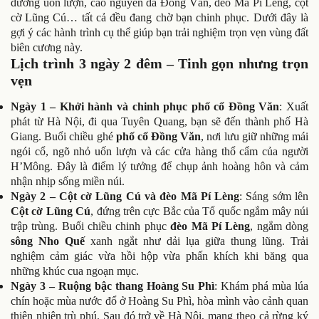
đường uốn lượn, cao nguyên đá Đồng Văn, đèo Mã Pí Lèng, cột
cờ Lũng Cú… tất cả đều đang chờ bạn chinh phục. Dưới đây là
gợi ý các hành trình cụ thể giúp bạn trải nghiệm trọn vẹn vùng đất
biên cương này.
Lịch trình 3 ngày 2 đêm – Tinh gọn nhưng trọn
vẹn
Ngày 1 – Khởi hành và chinh phục phố cổ Đồng Văn
: Xuất
phát từ Hà Nội, đi qua Tuyên Quang, bạn sẽ đến thành phố Hà
Giang. Buổi chiều ghé
phố cổ Đồng Văn
, nơi lưu giữ những mái
ngói cổ, ngõ nhỏ uốn lượn và các cửa hàng thổ cẩm của người
H’Mông. Đây là điểm lý tưởng để chụp ảnh hoàng hôn và cảm
nhận nhịp sống miền núi.
Ngày 2 – Cột cờ Lũng Cú và đèo Mã Pí Lèng
: Sáng sớm lên
Cột cờ Lũng Cú
, đứng trên cực Bắc của Tổ quốc ngắm mây núi
trập trùng. Buổi chiều chinh phục
đèo Mã Pí Lèng
, ngắm dòng
sông Nho Quế
xanh ngắt như dải lụa giữa thung lũng. Trải
nghiệm cảm giác vừa hồi hộp vừa phấn khích khi băng qua
những khúc cua ngoạn mục.
Ngày 3 – Ruộng bậc thang Hoàng Su Phì
: Khám phá mùa lúa
chín hoặc mùa nước đổ ở Hoàng Su Phì, hòa mình vào cảnh quan
thiên nhiên trù phú. Sau đó trở về Hà Nội, mang theo cả rừng ký