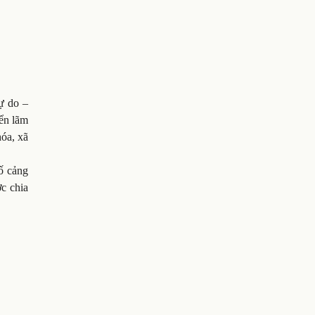
ự do –
iển lãm
hóa, xã
ố cảng
ợc chia