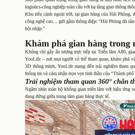
logistics-công nghiệp toàn cầu với hạ tầng giao thông th
Khu tiểu cảnh ngoài trời, tại gian hàng của Hải Phòng, 
công nghệ cao… gửi gắm thông điệp: “Hải Phòng đã sẵn s
hội nhập.”
Khám phá gian hàng trong n
Không chỉ gây ấn tượng trực tiếp tại Triển lãm A80, gi
YooLife – nơi mọi người có thể tham quan, khám phá v
3D thông minh, YooLife mang đến trải nghiệm tham qua
thông tin và cảm nhận trọn vẹn tinh thần của “Thành phố
Trải nghiệm tham quan 360° chân t
Ngắm nhìn toàn bộ không gian triển lãm với hiệu ứng x
đang đứng giữa trung tâm gian hàng thực tế.