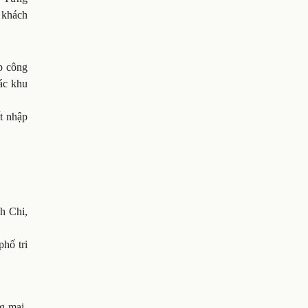
p khách
ệp công
ác khu
ất nhập
nh Chi,
hố tri
g mại-