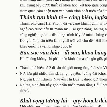
khu trưng bày được thiết kế khoa học, kết hợp giữa công 
tham quan cảm nhận trọn vẹn hành trình phát triển của 
Thành tựu kinh tế – cảng biển, logis
Thành phố cảng Hải Phòng đã và đang khẳng định vị thế đ
nghệ cao được đầu tư mạnh mẽ. Tại gian hàng, những 
công nghiệp tự do… đều được trình bày để minh chứng cho
Đồng thời, phần triển lãm ngoài trời với chủ đề “Hải Phò
khẩu quốc gia và hội nhập quốc tế.
Bản sắc văn hóa – di sản, khoa bảng
Hải Phòng không chỉ phát triển kinh tế mà còn gìn giữ, phá
Thành phố hiện có 2 di sản thế giới trong tổng 9 di sản
Nơi lưu giữ nhiều tiến sĩ, trạng nguyên: “vùng đất Kho
Nguyễn Bỉnh Khiêm, Nguyễn Thị Duệ… được giới thiệu qu
Những hình ảnh này góp phần nhấn mạnh rằng Hải Phòng 
thức”.
Khát vọng tương lai – quy hoạch đế
Một phần quan trọng trong gian hàng là tầm nhìn đến n