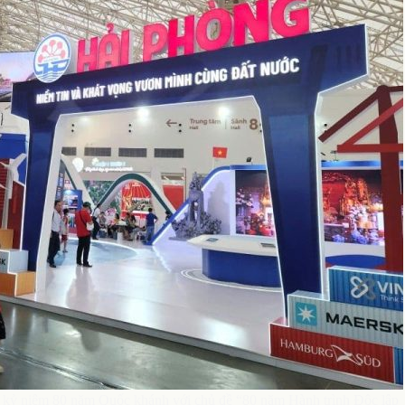
n kỷ niệm 80 năm Quốc khánh với chủ đề “80 năm Hành trình Độc lập