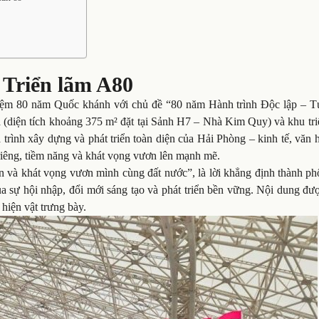
 Triển lãm A80
niệm 80 năm Quốc khánh với chủ đề “80 năm Hành trình Độc lập – T
à (diện tích khoảng 375 m² đặt tại Sảnh H7 – Nhà Kim Quy) và khu tr
á trình xây dựng và phát triển toàn diện của Hải Phòng – kinh tế, văn 
 riêng, tiềm năng và khát vọng vươn lên mạnh mẽ.
 và khát vọng vươn mình cùng đất nước”, là lời khẳng định thành ph
ủa sự hội nhập, đổi mới sáng tạo và phát triển bền vững. Nội dung đư
 hiện vật trưng bày.