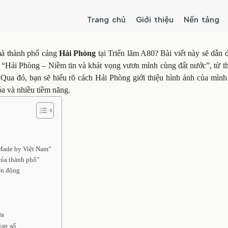
Trang chủ
Giới thiệu
Nền tảng
mà thành phố cảng
Hải Phòng
tại Triển lãm A80? Bài viết này sẽ dẫn 
“Hải Phòng – Niềm tin và khát vọng vươn mình cùng đất nước”, từ thi
 Qua đó, bạn sẽ hiểu rõ cách Hải Phòng giới thiệu hình ảnh của mình
óa và nhiều tiềm năng.
Made by Việt Nam”
 của thành phố”
ển động
ữa
ian số