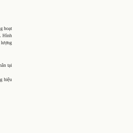
g hoạt
y. Hình
 lượng
ân tại
g hiệu