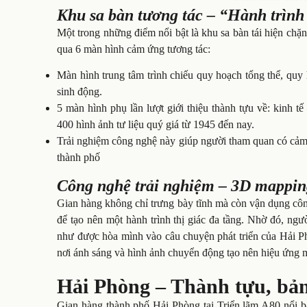
Khu sa bàn tương tác – “Hành trình 
Một trong những điểm nổi bật là khu sa bàn tái hiện chặn
qua 6 màn hình cảm ứng tương tác:
Màn hình trung tâm trình chiếu quy hoạch tổng thể, quy 
sinh động.
5 màn hình phụ lần lượt giới thiệu thành tựu về: kinh t
400 hình ảnh tư liệu quý giá từ 1945 đến nay.
Trải nghiệm công nghệ này giúp người tham quan có cảm g
thành phố
Công nghệ trải nghiệm – 3D mappin
Gian hàng không chỉ trưng bày tĩnh mà còn vận dụng cô
để tạo nên một hành trình thị giác đa tầng. Nhờ đó, n
như được hòa mình vào câu chuyện phát triển của Hải P
nơi ánh sáng và hình ảnh chuyển động tạo nên hiệu ứng
Hải Phòng – Thành tựu, bản
Gian hàng thành phố Hải Phòng tại Triển lãm A80 nổi b