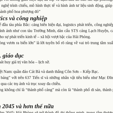
nghệ trình chiếu, mô hình thực tế và hình ảnh tư liệu sinh động, giú
“thành phố hoa phượng đỏ”
tics và công nghiệp
ầu tàu phía Bắc: cảng biển hiện đại, logistics phát triển, công nghi
hình ảnh như con tàu Trường Minh, dàn cẩu STS cảng Lạch Huyện, c
 sự phát triển kinh tế – xã hội vượt bậc của Hải Phòng.
ng vươn ra biển lớn” là lời tuyên bố rõ ràng về vai trò trung tâm xu
, giáo dục
t huy giá trị văn hóa – lịch sử.
 Việt Nam: quần đảo Cát Bà và danh thắng Côn Sơn – Kiếp Bạc.
a bảng” với trên 637 Tiến sĩ và những nhân vật tiêu biểu như Mạc Đĩ
a các trụ ảnh và trục xoay đa chiều.
không chỉ là “thành phố cảng” mà còn là “thành phố di sản, thành p
n 2045 và hơn thế nữa
ăm 2045: Hải Phòng sẽ trở thành đô thị thông minh, trung tâm thươn