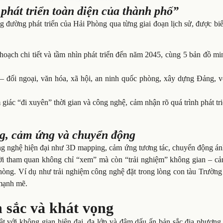
phát triển toàn diện của thành phố”
g đường phát triển của Hải Phòng qua từng giai đoạn lịch sử, được bi
hoạch chi tiết và tầm nhìn phát triển đến năm 2045, cùng 5 bản đồ m
ế – đối ngoại, văn hóa, xã hội, an ninh quốc phòng, xây dựng Đảng, 
iác “đi xuyên” thời gian và công nghệ, cảm nhận rõ quá trình phát tr
g, cảm ứng và chuyển động
ng nghệ hiện đại như 3D mapping, cảm ứng tương tác, chuyển động án
gười tham quan không chỉ “xem” mà còn “trải nghiệm” không gian – cả
hòng. Ví dụ như trải nghiệm công nghệ đặt trong lòng con tàu Trường
 mạnh mẽ.
 sắc và khát vọng
ật với không gian hiện đại, đa lớp và đậm dấu ấn bản sắc địa phương