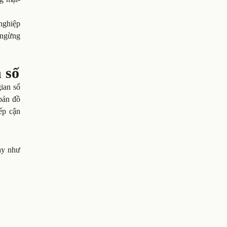
 nghiệp
 ngừng
 số
ian số
bản đồ
ếp cận
ày như