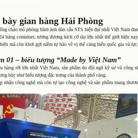
 Tự do – Hạnh phúc”
g bày gian hàng Hải Phòng
 cổng chào mô phỏng hình ảnh dàn cẩu STS hiện đại nhất Việt Nam đan
4 hàng container, tương đương kích cỡ tàu lớn nhất thế giới hiện na
iển mà còn khơi gợi niềm tự hào về vị thế cảng biển quốc gia và lực
m 01 – biểu tượng “Made by Việt Nam”
u hàng rời lớn nhất Việt Nam, sản phẩm do đội ngũ kỹ sư và công nh
rưng bày như biểu tượng đặc trưng của thành phố cảng.
iếp nhận công nghệ mà còn tự tạo công nghệ và sản phẩm mang thươn