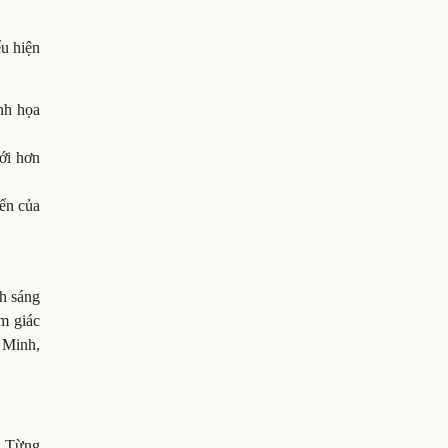
ểu hiện
inh họa
với hơn
iển của
h sáng
m giác
 Minh,
. Từng