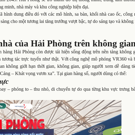
ông minh, nhà máy và khu công nghiệp hiện đại.
đã hình dung điều đó với các mô hình, sa bàn, khối nhà cao ốc, công
àng cho một tương lai tăng trưởng vượt bậc, tự do sáng tạo và không
hà của Hải Phòng trên không gian
an hàng Hải Phòng còn được tái hiện sống động trên nền tảng không g
à tương tác trực tuyến như thật. Với công nghệ mô phỏng VR360 và 
n không giới hạn thời gian, không gian, giúp người xem dễ dàng ti
 Cảng – Khát vọng vươn xa”. Tại gian hàng số, người dùng có thể:
hực
oay – phóng to – thu nhỏ, di chuyển tự do qua từng khu vực trưng b