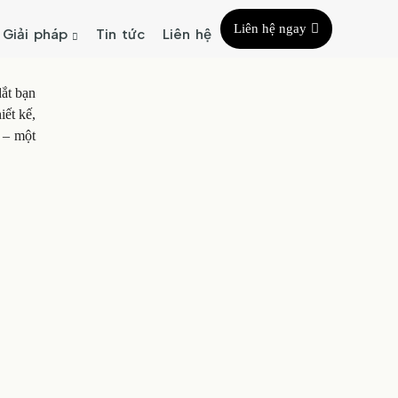
Liên hệ ngay
Giải pháp
Tin tức
Liên hệ
dắt bạn
ết kế,
 – một