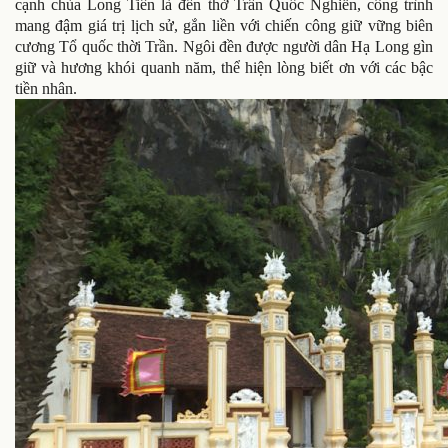
cạnh chùa Long Tiên là đền thờ Trần Quốc Nghiễn, công trình
mang đậm giá trị lịch sử, gắn liền với chiến công giữ vững biên
cương Tổ quốc thời Trần. Ngôi đền được người dân Hạ Long gìn
giữ và hương khói quanh năm, thể hiện lòng biết ơn với các bậc
tiền nhân.