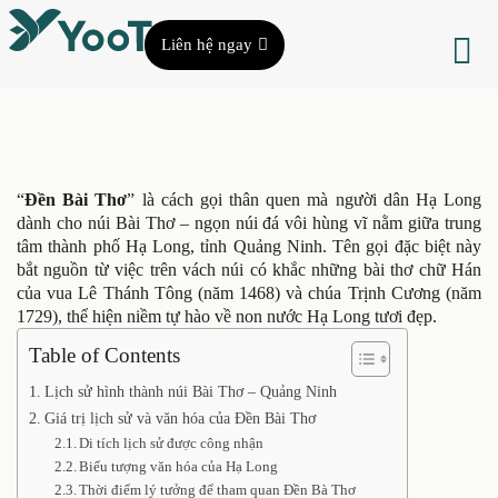
Liên hệ ngay
“
Đền Bài Thơ
” là cách gọi thân quen mà người dân Hạ Long
dành cho núi Bài Thơ – ngọn núi đá vôi hùng vĩ nằm giữa trung
tâm thành phố Hạ Long, tỉnh Quảng Ninh. Tên gọi đặc biệt này
bắt nguồn từ việc trên vách núi có khắc những bài thơ chữ Hán
của vua Lê Thánh Tông (năm 1468) và chúa Trịnh Cương (năm
1729), thể hiện niềm tự hào về non nước Hạ Long tươi đẹp.
Table of Contents
Lịch sử hình thành núi Bài Thơ – Quảng Ninh
Giá trị lịch sử và văn hóa của Đền Bài Thơ
Di tích lịch sử được công nhận
Biểu tượng văn hóa của Hạ Long
Thời điểm lý tưởng để tham quan Đền Bà Thơ