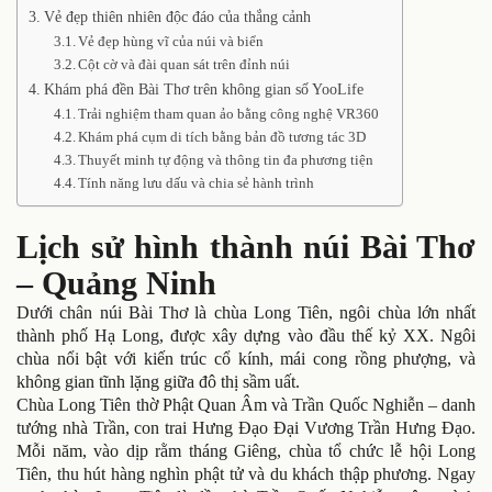
Vẻ đẹp thiên nhiên độc đáo của thắng cảnh
Vẻ đẹp hùng vĩ của núi và biển
Cột cờ và đài quan sát trên đỉnh núi
Khám phá đền Bài Thơ trên không gian số YooLife
Trải nghiệm tham quan ảo bằng công nghệ VR360
Khám phá cụm di tích bằng bản đồ tương tác 3D
Thuyết minh tự động và thông tin đa phương tiện
Tính năng lưu dấu và chia sẻ hành trình
Lịch sử hình thành núi Bài Thơ
– Quảng Ninh
Dưới chân núi Bài Thơ là chùa Long Tiên, ngôi chùa lớn nhất
thành phố Hạ Long, được xây dựng vào đầu thế kỷ XX. Ngôi
chùa nổi bật với kiến trúc cổ kính, mái cong rồng phượng, và
không gian tĩnh lặng giữa đô thị sầm uất.
Chùa Long Tiên thờ Phật Quan Âm và Trần Quốc Nghiễn – danh
tướng nhà Trần, con trai Hưng Đạo Đại Vương Trần Hưng Đạo.
Mỗi năm, vào dịp rằm tháng Giêng, chùa tổ chức lễ hội Long
Tiên, thu hút hàng nghìn phật tử và du khách thập phương. Ngay