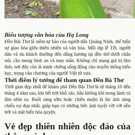
Khu vực Bài Thơ trở thành một cụm di tích lịch sử – văn hóa – t
trình du lịch Hạ L
Biểu tượng văn hóa của Hạ Long
Đền Bài Thơ là niềm tự hào của người dân Quảng Ninh, thể hiện
sự giao hòa giữa thiên nhiên và văn hóa. Mỗi dịp lễ Tết, người
dân và du khách thường đến dâng hương tại đền thờ dưới chân
núi, cầu mong bình an và may mắn. Không chỉ mang giá trị tâm
linh, nơi đây còn là minh chứng sống động cho truyền thống hiếu
học, trọng văn chương của người Việt từ xưa.
Thời điểm lý tưởng để tham quan Đền Bà Thơ
Thời gian đẹp nhất để khám phá Đền Bài Thơ là từ tháng 10 đến
tháng 4 năm sau, khi tiết trời khô ráo, bầu không khí trong lành và
tầm nhìn xa. Buổi sáng sớm hoặc chiều muộn là lúc ánh sáng
chiếu rọi đẹp nhất, giúp bạn có những bức ảnh tuyệt vời với nền
trời và mặt biển hòa quyện.
Vẻ đẹp thiên nhiên độc đáo của