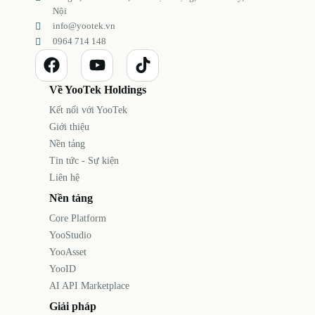
Nội
info@yootek.vn
0964 714 148
Về YooTek Holdings
Kết nối với YooTek
Giới thiệu
Nền tảng
Tin tức - Sự kiện
Liên hệ
Nền tảng
Core Platform
YooStudio
YooAsset
YooID
AI API Marketplace
Giải pháp