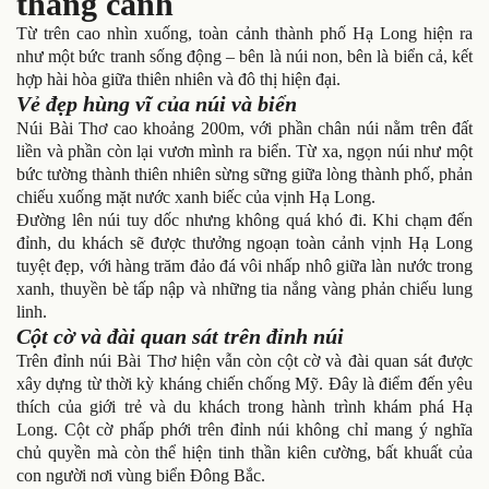
thắng cảnh
Từ trên cao nhìn xuống, toàn cảnh thành phố Hạ Long hiện ra
như một bức tranh sống động – bên là núi non, bên là biển cả, kết
hợp hài hòa giữa thiên nhiên và đô thị hiện đại.
Vẻ đẹp hùng vĩ của núi và biển
Núi Bài Thơ cao khoảng 200m, với phần chân núi nằm trên đất
liền và phần còn lại vươn mình ra biển. Từ xa, ngọn núi như một
bức tường thành thiên nhiên sừng sững giữa lòng thành phố, phản
chiếu xuống mặt nước xanh biếc của vịnh Hạ Long.
Đường lên núi tuy dốc nhưng không quá khó đi. Khi chạm đến
đỉnh, du khách sẽ được thưởng ngoạn toàn cảnh vịnh Hạ Long
tuyệt đẹp, với hàng trăm đảo đá vôi nhấp nhô giữa làn nước trong
xanh, thuyền bè tấp nập và những tia nắng vàng phản chiếu lung
linh.
Cột cờ và đài quan sát trên đỉnh núi
Trên đỉnh núi Bài Thơ hiện vẫn còn cột cờ và đài quan sát được
xây dựng từ thời kỳ kháng chiến chống Mỹ. Đây là điểm đến yêu
thích của giới trẻ và du khách trong hành trình khám phá Hạ
Long. Cột cờ phấp phới trên đỉnh núi không chỉ mang ý nghĩa
chủ quyền mà còn thể hiện tinh thần kiên cường, bất khuất của
con người nơi vùng biển Đông Bắc.