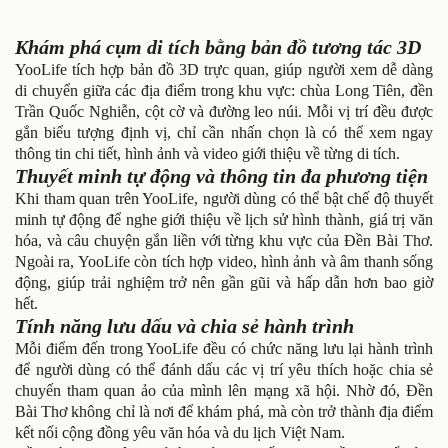
Khám phá cụm di tích bằng bản đồ tương tác 3D
YooLife tích hợp bản đồ 3D trực quan, giúp người xem dễ dàng
di chuyển giữa các địa điểm trong khu vực: chùa Long Tiên, đền
Trần Quốc Nghiễn, cột cờ và đường leo núi. Mỗi vị trí đều được
gắn biểu tượng định vị, chỉ cần nhấn chọn là có thể xem ngay
thông tin chi tiết, hình ảnh và video giới thiệu về từng di tích.
Thuyết minh tự động và thông tin đa phương tiện
Khi tham quan trên YooLife, người dùng có thể bật chế độ thuyết
minh tự động để nghe giới thiệu về lịch sử hình thành, giá trị văn
hóa, và câu chuyện gắn liền với từng khu vực của Đền Bài Thơ.
Ngoài ra, YooLife còn tích hợp video, hình ảnh và âm thanh sống
động, giúp trải nghiệm trở nên gần gũi và hấp dẫn hơn bao giờ
hết.
Tính năng lưu dấu và chia sẻ hành trình
Mỗi điểm đến trong YooLife đều có chức năng lưu lại hành trình
để người dùng có thể đánh dấu các vị trí yêu thích hoặc chia sẻ
chuyến tham quan ảo của mình lên mạng xã hội. Nhờ đó, Đền
Bài Thơ không chỉ là nơi để khám phá, mà còn trở thành địa điểm
kết nối cộng đồng yêu văn hóa và du lịch Việt Nam.