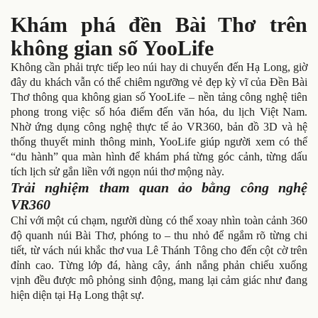
Khám phá đền Bài Thơ trên
không gian số YooLife
Không cần phải trực tiếp leo núi hay di chuyển đến Hạ Long, giờ
đây du khách vẫn có thể chiêm ngưỡng vẻ đẹp kỳ vĩ của Đền Bài
Thơ thông qua không gian số YooLife – nền tảng công nghệ tiên
phong trong việc số hóa điểm đến văn hóa, du lịch Việt Nam.
Nhờ ứng dụng công nghệ thực tế ảo VR360, bản đồ 3D và hệ
thống thuyết minh thông minh, YooLife giúp người xem có thể
“du hành” qua màn hình để khám phá từng góc cảnh, từng dấu
tích lịch sử gắn liền với ngọn núi thơ mộng này.
Trải nghiệm tham quan ảo bằng công nghệ
VR360
Chỉ với một cú chạm, người dùng có thể xoay nhìn toàn cảnh 360
độ quanh núi Bài Thơ, phóng to – thu nhỏ để ngắm rõ từng chi
tiết, từ vách núi khắc thơ vua Lê Thánh Tông cho đến cột cờ trên
đỉnh cao. Từng lớp đá, hàng cây, ánh nắng phản chiếu xuống
vịnh đều được mô phỏng sinh động, mang lại cảm giác như đang
hiện diện tại Hạ Long thật sự.