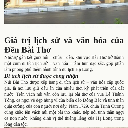
gôi chùa nổi bật với kiến trúc cổ kính, mái cong rồng phượng
Giá trị lịch sử và văn hóa của
Đền Bài Thơ
Nhờ sự gắn kết giữa núi – chùa – đền, khu vực Bài Thơ trở thành
một cụm di tích lịch sử – văn hóa – tâm linh đặc sắc, góp phần
làm phong phú thêm hành trình du lịch Hạ Long.
Di tích lịch sử được công nhận
Núi Bài Thơ được xếp hạng di tích lịch sử – văn hóa cấp quốc
gia, là nơi lưu giữ dấu ấn của nhiều thời kỳ phát triển của đất
nước. Trên vách núi vẫn còn lưu lại bài thơ của vua Lê Thánh
Tông, ca ngợi vẻ đẹp hùng vĩ của biển đảo Đông Bắc và tinh thần
quật cường của con người nơi đây. Năm 1729, chúa Trịnh Cương
cũng khắc lên vách núi một bài thơ khác, tiếp nối tinh thần ngợi
ca non nước, khẳng định vị thế thiêng liêng của Hạ Long trong
lòng dân tộc.