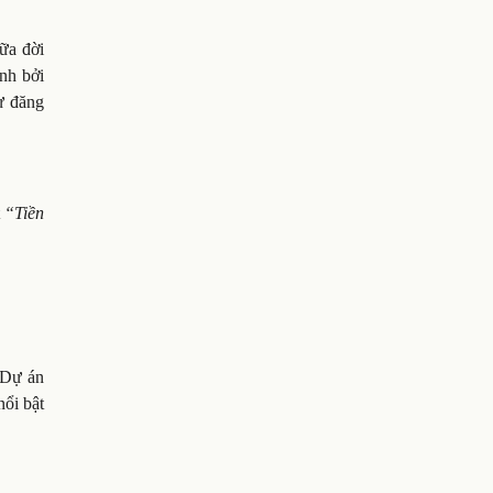
ữa đời
nh bởi
ự đăng
t
“Tiền
 Dự án
nổi bật