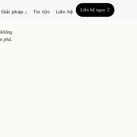
Liên hệ ngay
Giải pháp
Tin tức
Liên hệ
 không
ám phá.