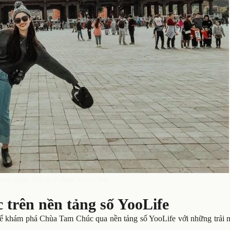
ham quan thú vị ở chùa Tam Chúc
rên nền tảng số YooLife
thể khám phá Chùa Tam Chúc qua nền tảng số YooLife với những trải 