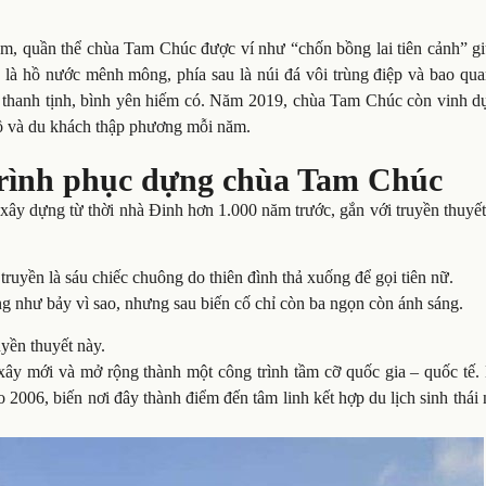
am, quần thể chùa Tam Chúc được ví như “chốn bồng lai tiên cảnh” gi
 là hồ nước mênh mông, phía sau là núi đá vôi trùng điệp và bao qua
 thanh tịnh, bình yên hiếm có. Năm 2019, chùa Tam Chúc còn vinh d
 đồ và du khách thập phương mỗi năm.
 trình phục dựng chùa Tam Chúc
 xây dựng từ thời nhà Đinh hơn 1.000 năm trước, gắn với truyền thuyế
truyền là sáu chiếc chuông do thiên đình thả xuống để gọi tiên nữ.
ng như bảy vì sao, nhưng sau biến cố chỉ còn ba ngọn còn ánh sáng.
uyền thuyết này.
ây mới và mở rộng thành một công trình tầm cỡ quốc gia – quốc tế.
06, biến nơi đây thành điểm đến tâm linh kết hợp du lịch sinh thái 