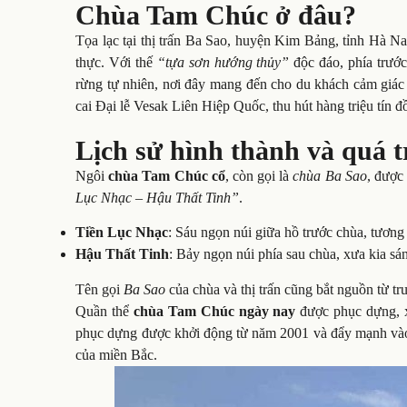
Chùa Tam Chúc ở đâu?
Tọa lạc tại thị trấn Ba Sao, huyện Kim Bảng, tỉnh Hà N
thực. Với thế
“tựa sơn hướng thủy”
độc đáo, phía trước
rừng tự nhiên, nơi đây mang đến cho du khách cảm giác
cai Đại lễ Vesak Liên Hiệp Quốc, thu hút hàng triệu tín
Lịch sử hình thành và quá
Ngôi
chùa Tam Chúc cổ
, còn gọi là
chùa Ba Sao
, được
Lục Nhạc – Hậu Thất Tinh”
.
Tiền Lục Nhạc
: Sáu ngọn núi giữa hồ trước chùa, tương 
Hậu Thất Tinh
: Bảy ngọn núi phía sau chùa, xưa kia sá
Tên gọi
Ba Sao
của chùa và thị trấn cũng bắt nguồn từ tr
Quần thể
chùa Tam Chúc ngày nay
được phục dựng, x
phục dựng được khởi động từ năm 2001 và đẩy mạnh vào 20
của miền Bắc.