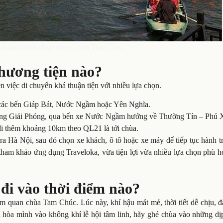
 và quá trình phục dựng chùa Tam Chúc
hương tiện nào?
iệc di chuyển khá thuận tiện với nhiều lựa chọn.
i các bến Giáp Bát, Nước Ngầm hoặc Yên Nghĩa.
ường Giải Phóng, qua bến xe Nước Ngầm hướng về Thường Tín – Phú 
đi thêm khoảng 10km theo QL21 là tới chùa.
ra Hà Nội, sau đó chọn xe khách, ô tô hoặc xe máy để tiếp tục hành t
tham khảo ứng dụng Traveloka, vừa tiện lợi vừa nhiều lựa chọn phù h
đi vào thời điểm nào?
am quan chùa Tam Chúc. Lúc này, khí hậu mát mẻ, thời tiết dễ chịu, đ
 hòa mình vào không khí lễ hội tâm linh, hãy ghé chùa vào những dị