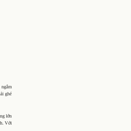
n ngắm
ải ghé
ng lớn
h. Với