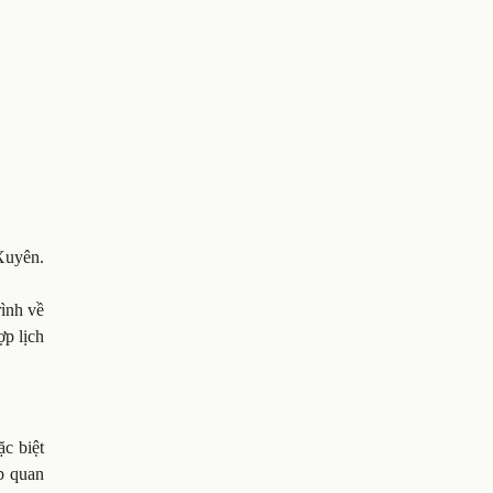
Xuyên.
rình về
ợp lịch
ặc biệt
p quan