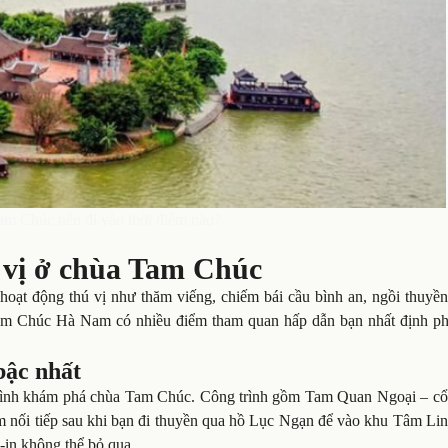
am Chúc nên đi vào thời điểm nào?
 vị ở chùa Tam Chúc
hoạt động thú vị như thăm viếng, chiếm bái cầu bình an, ngồi thuyề
Tam Chúc Hà Nam có nhiều điểm tham quan hấp dẫn bạn nhất định ph
bậc nhất
rình khám phá chùa Tam Chúc. Công trình gồm Tam Quan Ngoại – cổ
m nối tiếp sau khi bạn đi thuyền qua hồ Lục Ngạn để vào khu Tâm Lin
k-in không thể bỏ qua.