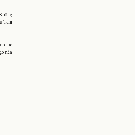
 Không
Khu Tâm
ình lục
tạo nên