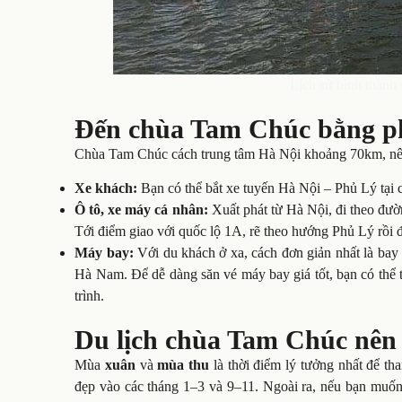
Lịch sử hình thành
Đến chùa Tam Chúc bằng p
Chùa Tam Chúc cách trung tâm Hà Nội khoảng 70km, nên v
Xe khách:
Bạn có thể bắt xe tuyến Hà Nội – Phủ Lý tạ
Ô tô, xe máy cá nhân:
Xuất phát từ Hà Nội, đi theo đ
Tới điểm giao với quốc lộ 1A, rẽ theo hướng Phủ Lý rồi 
Máy bay:
Với du khách ở xa, cách đơn giản nhất là bay 
Hà Nam. Để dễ dàng săn vé máy bay giá tốt, bạn có thể 
trình.
Du lịch chùa Tam Chúc nên 
Mùa
xuân
và
mùa thu
là thời điểm lý tưởng nhất để th
đẹp vào các tháng 1–3 và 9–11. Ngoài ra, nếu bạn muốn