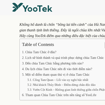
Không hổ danh là chốn “bồng lai tiên cảnh” của Hà Na
gian thanh tịnh linh thiêng. Đây là ngôi chùa lớn nhất 
Hãy cùng YooTek điểm qua những điều đặc biệt của chùa
Table of Contents
Chùa Tam Chúc ở đâu?
Lịch sử hình thành và quá trình phục dựng chùa Tam Chúc
Đến chùa Tam Chúc bằng phương tiện nào?
Du lịch chùa Tam Chúc nên đi vào thời điểm nào?
Một số điểm tham quan thú vị ở chùa Tam Chúc
Cổng Tam Quan – Lối vào uy nghi bậc nhất
Nhà khách Thủy Đình – Điểm dừng chân độc đáo
Vườn Cột Kinh – Không gian linh thiêng giữa chốn Phật
Tham quan Chùa Tam Chúc trên nền tảng số YooLife