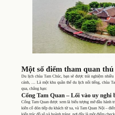
Du lịch chùa T
Một số điểm tham quan thú
Du lịch chùa Tam Chúc, bạn sẽ được trải nghiệm nhiều 
cảnh, … Là một khu quần thể du lịch nổi tiếng, chùa 
qua, chẳng hạn:
Cổng Tam Quan – Lối vào uy nghi 
Cổng Tam Quan được xem là biểu tượng mở đầu hành t
kiên cố đón tiếp du khách từ xa, và Tam Quan Nội – điể
kiến trúc đồ sộ và hoành tráng, nơi đây là một điểm chec