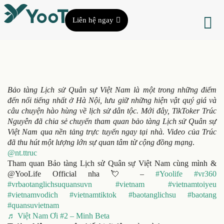
Liên hệ ngay
Bảo tàng Lịch sử Quân sự Việt Nam là một trong những điểm
đến nổi tiếng nhất ở Hà Nội, lưu giữ những hiện vật quý giá và
câu chuyện hào hùng về lịch sử dân tộc. Mới đây, TikToker Trúc
Nguyễn đã chia sẻ chuyến tham quan bảo tàng Lịch sử Quân sự
Việt Nam qua nền tảng trực tuyến ngay tại nhà. Video của Trúc
đã thu hút một lượng lớn sự quan tâm từ cộng đồng mạng
.
@nt.ttruc
Tham quan Bảo tàng Lịch sử Quân sự Việt Nam cùng mình &
@YooLife Official nha 💘 –
#Yoolife
#vr360
#vrbaotanglichsuquansuvn
#vietnam
#vietnamtoiyeu
#vietnamvodich
#vietnamtiktok
#baotanglichsu
#baotang
#quansuvietnam
♬ Việt Nam Ơi #2 – Minh Beta