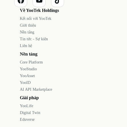
Về YooTek Holdings
Kết nối với YooTek
Giới thiệu
Nền tảng
Tin tức - Sự kiện
Liên hệ
Nền tảng
Core Platform
YooStudio
YooAsset
YooID
AI API Marketplace
Giải pháp
YooLife
Digital Twin
Eduverse