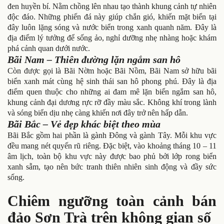
đen huyền bí. Nằm chồng lên nhau tạo thành khung cảnh tự nhiên
độc đáo. Những phiến đá này giúp chắn gió, khiến mặt biển tại
đây luôn lặng sóng và nước biển trong xanh quanh năm. Đây là
địa điểm lý tưởng để sống ảo, nghỉ dưỡng nhẹ nhàng hoặc khám
phá cảnh quan dưới nước.
Bãi Nam – Thiên đường lặn ngắm san hô
Còn được gọi là Bãi Nờm hoặc Bãi Nồm, Bãi Nam sở hữu bãi
biển xanh mát cùng hệ sinh thái san hô phong phú. Đây là địa
điểm quen thuộc cho những ai đam mê lặn biển ngắm san hô,
khung cảnh đại dương rực rỡ đầy màu sắc. Không khí trong lành
và sóng biển dịu nhẹ càng khiến nơi đây trở nên hấp dẫn.
Bãi Bắc – Vẻ đẹp khác biệt theo mùa
Bãi Bắc gồm hai phần là gành Đông và gành Tây. Mỗi khu vực
đều mang nét quyến rũ riêng. Đặc biệt, vào khoảng tháng 10 – 11
âm lịch, toàn bộ khu vực này được bao phủ bởi lớp rong biển
xanh sẫm, tạo nên bức tranh thiên nhiên sinh động và đầy sức
sống.
Chiêm ngưỡng toàn cảnh bán
đảo Sơn Trà trên không gian số