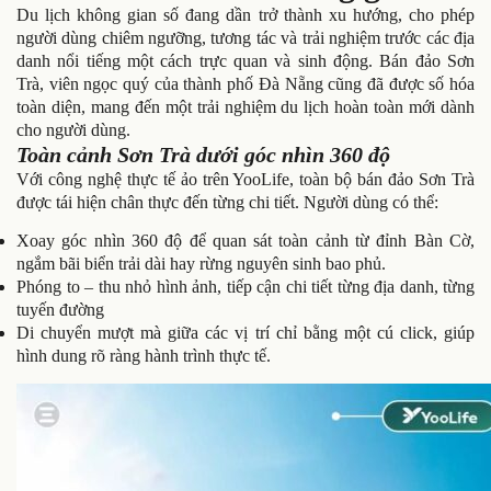
Du lịch không gian số đang dần trở thành xu hướng, cho phép
người dùng chiêm ngưỡng, tương tác và trải nghiệm trước các địa
danh nổi tiếng một cách trực quan và sinh động. Bán đảo Sơn
Trà, viên ngọc quý của thành phố Đà Nẵng cũng đã được số hóa
toàn diện, mang đến một trải nghiệm du lịch hoàn toàn mới dành
cho người dùng.
Toàn cảnh Sơn Trà dưới góc nhìn 360 độ
Với công nghệ thực tế ảo trên YooLife, toàn bộ bán đảo Sơn Trà
được tái hiện chân thực đến từng chi tiết. Người dùng có thể:
Xoay góc nhìn 360 độ để quan sát toàn cảnh từ đỉnh Bàn Cờ,
ngắm bãi biển trải dài hay rừng nguyên sinh bao phủ.
Phóng to – thu nhỏ hình ảnh, tiếp cận chi tiết từng địa danh, từng
tuyến đường
Di chuyển mượt mà giữa các vị trí chỉ bằng một cú click, giúp
hình dung rõ ràng hành trình thực tế.