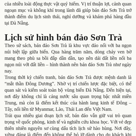
của nhiều loài động thực vật quý hiếm. Vị trí thuận lợi, cảnh quan
ngoạn mục và không khí trong lành đã giúp bán đảo Sơn Trà trở
thành điểm du lịch sinh thái, nghỉ dưỡng và khám phá hàng đầu
tại Đà Nẵng.
Lịch sử hình bán đảo Sơn Trà
Theo sử sách, bán đảo Sơn Trà là khu vực đảo nổi với ba ngọn
núi biệt lập giữa biển. Qua hàng trăm năm, dòng chảy ven bờ
mang theo phù sa bồi đắp dần dần, tạo nên dải đất liền nối ba
ngọn núi với đất liền – hình thành nên bán đảo Sơn Trà như ngày
nay.
Trong thời kỳ chiến tranh, bán đảo Sơn Trà được mệnh danh là
“mắt thần Đông Dương”. Nhờ vị trí chiến lược đặc biệt, có thể
quan sát và kiểm soát toàn bộ vùng biển Đà Nẵng. Đến hiện tại,
nơi đây không chỉ là cảng nước sâu quan trọng bậc nhất miền
Trung, mà còn là điểm kết thúc của hành lang kinh tế Đông –
Tây, nối liền từ Myanmar, Lào, Thái Lan đến Việt Nam.
Trải qua nhiều giai đoạn lịch sử, bán đảo vẫn giữ vai trò quan
trọng về quốc phòng, kinh tế và nghiên cứu khoa học. Với vẻ đẹp
thiên nhiên nguyên sơ cùng dấu tích lịch sử hào hùng. Nơi đây,
xứng đáng là điểm đến không thể bỏ lỡ dành cho du khách khi