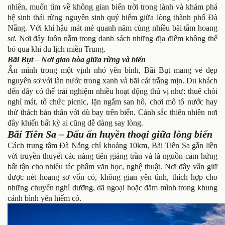
nhiên, muốn tìm về không gian biển trời trong lành và khám phá
hệ sinh thái rừng nguyên sinh quý hiếm giữa lòng thành phố Đà
Nẵng. Với khí hậu mát mẻ quanh năm cùng nhiều bãi tắm hoang
sơ. Nơi đây luôn nằm trong danh sách những địa điểm không thể
bỏ qua khi du lịch miền Trung.
Bãi Bụt – Nơi giao hòa giữa rừng và biển
Ẩn mình trong một vịnh nhỏ yên bình, Bãi Bụt mang vẻ đẹp
nguyên sơ với làn nước trong xanh và bãi cát trắng mịn. Du khách
đến đây có thể trải nghiệm nhiều hoạt động thú vị như: thuê chòi
nghỉ mát, tổ chức picnic, lặn ngắm san hô, chơi mô tô nước hay
thử thách bản thân với dù bay trên biển. Cảnh sắc thiên nhiên nơi
đây khiến bất kỳ ai cũng dễ dàng say lòng.
Bãi Tiên Sa – Dấu ấn huyền thoại giữa lòng biển
Cách trung tâm Đà Nẵng chỉ khoảng 10km, Bãi Tiên Sa gắn liền
với truyền thuyết các nàng tiên giáng trần và là nguồn cảm hứng
bất tận cho nhiều tác phẩm văn học, nghệ thuật. Nơi đây vẫn giữ
được nét hoang sơ vốn có, không gian yên tĩnh, thích hợp cho
những chuyến nghỉ dưỡng, dã ngoại hoặc đắm mình trong khung
cảnh bình yên hiếm có.