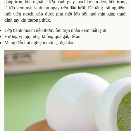
dạng tròn, bên ngoài là lớp bánh giầy mochi mềm dẻo, bên trong
là lớp kem mát lạnh tan ngay trên đầu lưỡi. Để tăng trải nghiệm,
mỗi viên mochi còn được phủ một lớp bột ngô mịn giúp tránh
dính tay khi thưởng thức.
Lớp bánh mochi dẻo thơm, ôm trọn nhân kem mát lạnh
Hương vị ngọt nhẹ, không quá gắt, dễ ăn
Mang đến trải nghiệm mới lạ, độc đáo