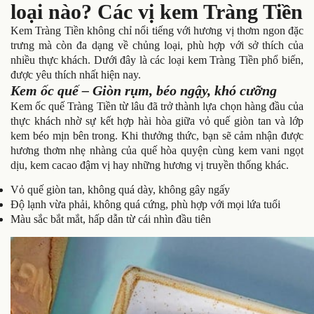
loại nào? Các vị kem Tràng Tiền
Kem Tràng Tiền không chỉ nổi tiếng với hương vị thơm ngon đặc
trưng mà còn đa dạng về chủng loại, phù hợp với sở thích của
nhiều thực khách. Dưới đây là các loại kem Tràng Tiền phổ biến,
được yêu thích nhất hiện nay.
Kem ốc quế – Giòn rụm, béo ngậy, khó cưỡng
Kem ốc quế Tràng Tiền từ lâu đã trở thành lựa chọn hàng đầu của
thực khách nhờ sự kết hợp hài hòa giữa vỏ quế giòn tan và lớp
kem béo mịn bên trong. Khi thưởng thức, bạn sẽ cảm nhận được
hương thơm nhẹ nhàng của quế hòa quyện cùng kem vani ngọt
dịu, kem cacao đậm vị hay những hương vị truyền thống khác.
Vỏ quế giòn tan, không quá dày, không gây ngấy
Độ lạnh vừa phải, không quá cứng, phù hợp với mọi lứa tuổi
Màu sắc bắt mắt, hấp dẫn từ cái nhìn đầu tiên