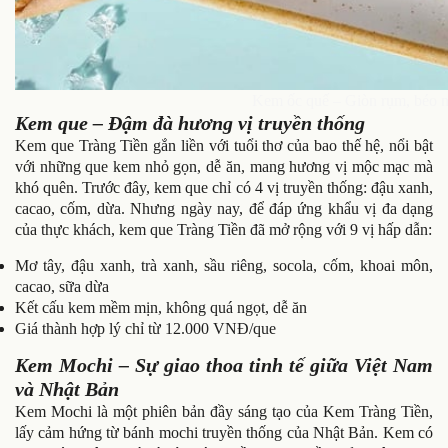
Kem ốc quế – Giòn rụm, béo 
Kem que – Đậm đà hương vị truyền thống
Kem que Tràng Tiền gắn liền với tuổi thơ của bao thế hệ, nổi bật
với những que kem nhỏ gọn, dễ ăn, mang hương vị mộc mạc mà
khó quên. Trước đây, kem que chỉ có 4 vị truyền thống: đậu xanh,
cacao, cốm, dừa. Nhưng ngày nay, để đáp ứng khẩu vị đa dạng
của thực khách, kem que Tràng Tiền đã mở rộng với 9 vị hấp dẫn:
Mơ tây, đậu xanh, trà xanh, sầu riêng, socola, cốm, khoai môn,
cacao, sữa dừa
Kết cấu kem mềm mịn, không quá ngọt, dễ ăn
Giá thành hợp lý chỉ từ 12.000 VNĐ/que
Kem Mochi – Sự giao thoa tinh tế giữa Việt Nam
và Nhật Bản
Kem Mochi là một phiên bản đầy sáng tạo của Kem Tràng Tiền,
lấy cảm hứng từ bánh mochi truyền thống của Nhật Bản. Kem có