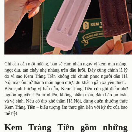
Kem Tràng Tiền hương vị đặc trưng, thơm ngon, dẻo mề
Chỉ cần cắn một miếng, bạn sẽ cảm nhận ngay vị kem mịn màng,
ngọt dịu, tan chảy nhẹ nhàng trên đầu lưỡi. Đây cũng chính là lý
do vì sao Kem Tràng Tiền không chỉ chinh phục người dân Hà
Nội mà còn trở thành món ngon được du khách gần xa yêu thích.
Bên cạnh hương vị hấp dẫn, Kem Tràng Tiền còn ghi điểm nhờ
nguồn nguyên liệu tự nhiên, không phẩm màu, đảm bảo an toàn
và vệ sinh. Nếu có dịp ghé thăm Hà Nội, đừng quên thưởng thức
Kem Tràng Tiền – biểu tượng ẩm thực gắn liền với ký ức của bao
thế hệ!
Kem Tràng Tiền gồm những