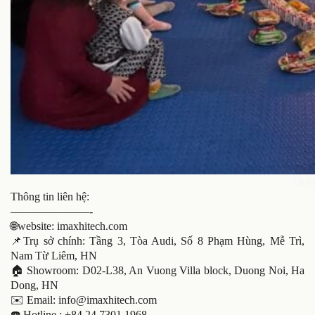
Thiệ
Thông tin liên hệ:
———————-
🌐website: imaxhitech.com
📌Trụ sở chính: Tầng 3, Tòa Audi, Số 8 Phạm Hùng, Mễ Trì,
Nam Từ Liêm, HN
🏠 Showroom: D02-L38, An Vuong Villa block, Duong Noi, Ha
Dong, HN
✉️ Email: info@imaxhitech.com
☎️ Hotline : +84 24 7301 1968