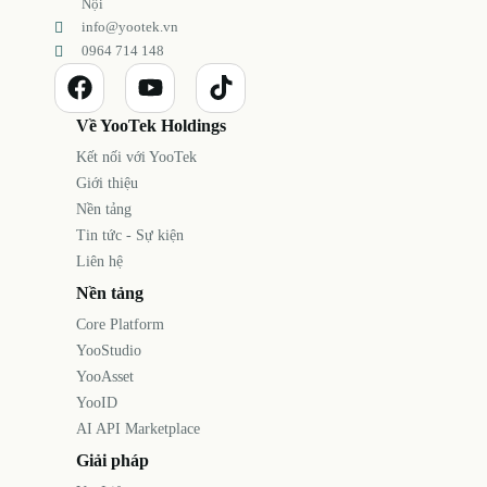
Nội
info@yootek.vn
0964 714 148
Về YooTek Holdings
Kết nối với YooTek
Giới thiệu
Nền tảng
Tin tức - Sự kiện
Liên hệ
Nền tảng
Core Platform
YooStudio
YooAsset
YooID
AI API Marketplace
Giải pháp