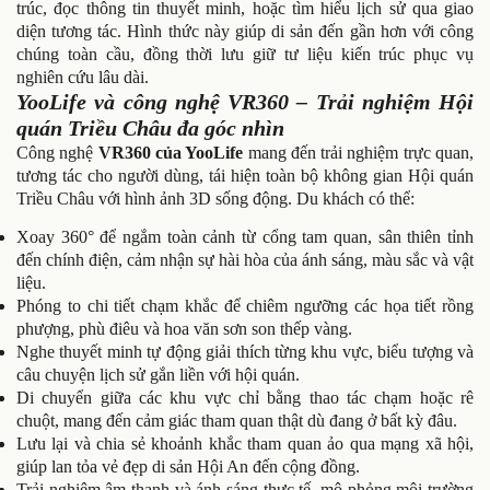
trúc, đọc thông tin thuyết minh, hoặc tìm hiểu lịch sử qua giao
diện tương tác. Hình thức này giúp
di sản đến gần hơn với công
chúng toàn cầu
, đồng thời lưu giữ tư liệu kiến trúc phục vụ
nghiên cứu lâu dài.
YooLife và công nghệ VR360 – Trải nghiệm Hội
quán Triều Châu đa góc nhìn
Công nghệ
VR360 của YooLife
mang đến trải nghiệm trực quan,
tương tác cho người dùng, tái hiện toàn bộ không gian Hội quán
Triều Châu với hình ảnh 3D sống động. Du khách có thể:
Xoay 360° để ngắm toàn cảnh từ cổng tam quan, sân thiên tỉnh
đến chính điện, cảm nhận sự hài hòa của ánh sáng, màu sắc và vật
liệu.
Phóng to chi tiết chạm khắc để chiêm ngưỡng các họa tiết rồng
phượng, phù điêu và hoa văn sơn son thếp vàng.
Nghe thuyết minh tự động giải thích từng khu vực, biểu tượng và
câu chuyện lịch sử gắn liền với hội quán.
Di chuyển giữa các khu vực chỉ bằng thao tác chạm hoặc rê
chuột, mang đến cảm giác tham quan thật dù đang ở bất kỳ đâu.
Lưu lại và chia sẻ khoảnh khắc tham quan ảo qua mạng xã hội,
giúp lan tỏa vẻ đẹp di sản Hội An đến cộng đồng.
Trải nghiệm âm thanh và ánh sáng thực tế
, mô phỏng môi trường