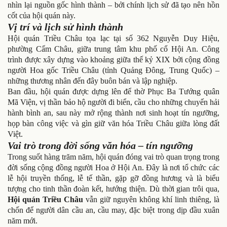
nhìn lại nguồn gốc hình thành – bởi chính lịch sử đã tạo nên hồn
cốt của hội quán này.
Vị trí và lịch sử hình thành
Hội quán Triều Châu tọa lạc tại số 362 Nguyễn Duy Hiệu,
phường Cẩm Châu, giữa trung tâm khu phố cổ Hội An. Công
trình được xây dựng vào khoảng giữa thế kỷ XIX bởi cộng đồng
người Hoa gốc Triều Châu (tỉnh Quảng Đông, Trung Quốc) –
những thương nhân đến đây buôn bán và lập nghiệp.
Ban đầu, hội quán được dựng lên để
thờ Phục Ba Tướng quân
Mã Viện
, vị thần bảo hộ người đi biển, cầu cho những chuyến hải
hành bình an, sau này mở rộng thành nơi sinh hoạt tín ngưỡng,
họp bàn công việc và gìn giữ văn hóa Triều Châu giữa lòng đất
Việt.
Vai trò trong đời sống văn hóa – tín ngưỡng
Trong suốt hàng trăm năm, hội quán đóng vai trò quan trọng trong
đời sống cộng đồng người Hoa ở Hội An. Đây là nơi tổ chức các
lễ hội truyền thống, lễ tế thần, gặp gỡ đồng hương và là biểu
tượng cho tinh thần đoàn kết, hướng thiện. Dù thời gian trôi qua,
Hội quán Triều Châu
vẫn giữ nguyên không khí linh thiêng, là
chốn để người dân cầu an, cầu may, đặc biệt trong dịp đầu xuân
năm mới.