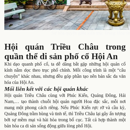
Sự hòa quyện giữa kiến trúc Trung Hoa ti
Hội quán Triều Châu trong
quần thể di sản phố cổ Hội An
Khi dạo quanh phố cổ, ta dễ dàng bắt gặp những hội quán cổ
kính nằm dọc theo trục phố chính. Mỗi công trình là một “câu
chuyện” khác nhau, nhưng đều góp phần tạo nên bản sắc đa văn
hóa của Hội An.
Mối liên kết với các hội quán khác
Hội quán Triều Châu cùng với
Phúc Kiến, Quảng Đông, Hải
Nam,… tạo thành chuỗi hội quán người Hoa đặc sắc, mỗi nơi
mang một phong cách riêng. Nếu Phúc Kiến rực rỡ và cầu kỳ,
Quảng Đông trầm hùng và tinh tế, thì Triều Châu lại gây ấn tượng
bởi sự mềm mại và hài hòa trong bố cục. Tất cả hợp thành một
bản hòa ca di sản sống động
giữa lòng phố Hội.