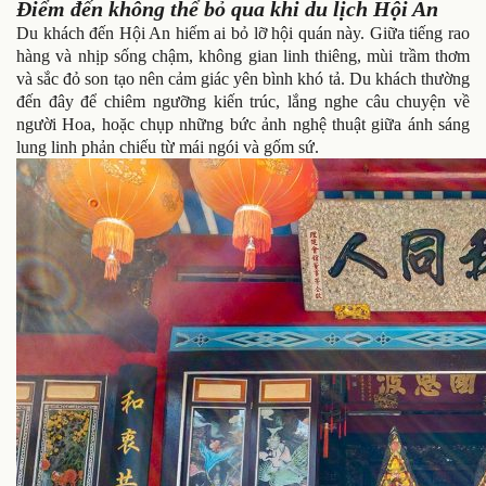
Điểm đến không thể bỏ qua khi du lịch Hội An
Du khách đến Hội An hiếm ai bỏ lỡ hội quán này. Giữa tiếng rao
hàng và nhịp sống chậm, không gian linh thiêng, mùi trầm thơm
và sắc đỏ son tạo nên cảm giác yên bình khó tả. Du khách thường
đến đây để chiêm ngưỡng kiến trúc, lắng nghe câu chuyện về
người Hoa, hoặc chụp những bức ảnh nghệ thuật giữa ánh sáng
lung linh phản chiếu từ mái ngói và gốm sứ.