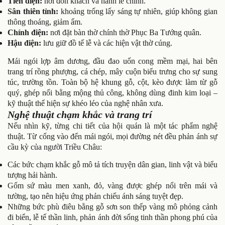
Tiền điện:
nơi đón khách và hành lễ chính.
Sân thiên tỉnh:
khoảng trống lấy sáng tự nhiên, giúp không gian
thông thoáng, giảm ẩm.
Chính điện:
nơi đặt bàn thờ chính thờ Phục Ba Tướng quân.
Hậu điện:
lưu giữ đồ tế lễ và các hiện vật thờ cúng.
Mái ngói lợp âm dương, đầu đao uốn cong mềm mại, hai bên
trang trí
rồng phượng, cá chép, mây cuộn
biểu trưng cho sự sung
túc, trường tồn. Toàn bộ hệ khung gỗ, cột, kèo được làm từ gỗ
quý, ghép nối bằng mộng thủ công, không dùng đinh kim loại –
kỹ thuật thể hiện sự khéo léo của nghệ nhân xưa.
Nghệ thuật chạm khắc và trang trí
Nếu nhìn kỹ, từng chi tiết của hội quán là một tác phẩm nghệ
thuật. Từ cổng vào đến mái ngói, mọi đường nét đều phản ánh sự
cầu kỳ của người Triều Châu:
Các bức chạm khắc gỗ mô tả tích truyện dân gian, linh vật và biểu
tượng hải hành.
Gốm sứ màu men xanh, đỏ, vàng được ghép nổi trên mái và
tường, tạo nên hiệu ứng phản chiếu ánh sáng tuyệt đẹp.
Những bức phù điêu bằng gỗ sơn son thếp vàng
mô phỏng cảnh
đi biển, lễ tế thần linh, phản ánh đời sống tinh thần phong phú của