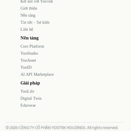
Kết nối với YooTek
Giới thiệu
Nền tảng
Tin tức - Sự kiện
Liên hệ
Nền tảng
Core Platform
YooStudio
YooAsset
YooID
AI API Marketplace
Giải pháp
YooLife
Digital Twin
Eduverse
©
2026
CÔNG TY CỔ PHẦN YOOTEK HOLDINGS. All rights reserved.