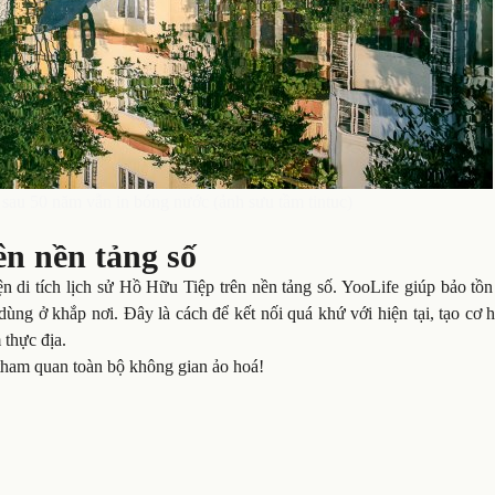
 sau 50 năm vẫn in bóng nước (ảnh sưu tầm tintuc)
n nền tảng số
n di tích lịch sử Hồ Hữu Tiệp trên nền tảng số. YooLife giúp bảo tồn 
ng ở khắp nơi. Đây là cách để kết nối quá khứ với hiện tại, tạo cơ h
 thực địa.
 tham quan toàn bộ không gian ảo hoá!