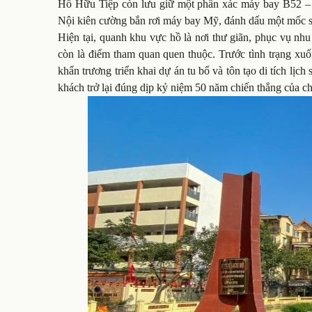
Hồ Hữu Tiệp còn lưu giữ một phần xác máy bay B52 – b
Nội kiên cường bắn rơi máy bay Mỹ, đánh dấu một mốc son
Hiện tại, quanh khu vực hồ là nơi thư giãn, phục vụ nhu
còn là điểm tham quan quen thuộc. Trước tình trạng xu
khẩn trương triển khai dự án tu bổ và tôn tạo di tích lị
khách trở lại đúng dịp kỷ niệm 50 năm chiến thắng của c