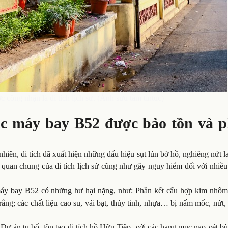
ông nhận là di tích lịch sử. (Ảnh sưu tầm tintuc)
ác máy bay B52 được bảo tồn và p
hiên, di tích đã xuất hiện những dấu hiệu sụt lún bờ hồ, nghiêng nứt l
quan chung của di tích lịch sử cũng như gây nguy hiểm đối với nhiều
 máy bay B52 có những hư hại nặng, như: Phần kết cấu hợp kim nhôm
trắng; các chất liệu cao su, vải bạt, thủy tinh, nhựa… bị nấm mốc, nứt
 Dự án tu bổ, tôn tạo di tích hồ Hữu Tiệp, với các hạng mục nạo vét b