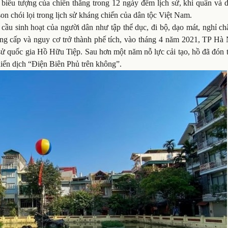
iểu tượng của chiến thắng trong 12 ngày đêm lịch sử, khi quân và 
 chói lọi trong lịch sử kháng chiến của dân tộc Việt Nam.
 cầu sinh hoạt của người dân như tập thể dục, đi bộ, dạo mát, nghỉ c
ống cấp và nguy cơ trở thành phế tích, vào tháng 4 năm 2021, TP Hà 
ch sử quốc gia Hồ Hữu Tiệp. Sau hơn một năm nỗ lực cải tạo, hồ đã đón 
hiến dịch “Điện Biên Phủ trên không”.