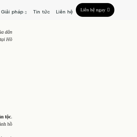
Liên hệ ngay
Giải pháp
Tin tức
Liên hệ
của dân
 tại Hồ
ân tộc
.
hành hồ