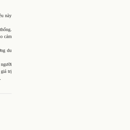
ều này
 thống.
ạo cảm
ợng du
o người
giá trị
.