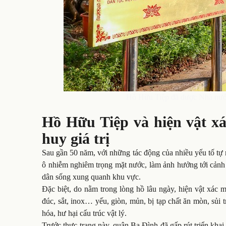
Hồ Hữu Tiệp đã được Nhà nước c
Hồ Hữu Tiệp và hiện vật x
huy giá trị
Sau gần 50 năm, với những tác động của nhiều yếu tố tự n
ô nhiễm nghiêm trọng mặt nước, làm ảnh hưởng tới cảnh 
dân sống xung quanh khu vực.
Đặc biệt, do nằm trong lòng hồ lâu ngày, hiện vật xác
đúc, sắt, inox… yếu, giòn, mủn, bị tạp chất ăn mòn, sủi 
hóa, hư hại cấu trúc vật lý.
Trước thực trạng này, quận Ba Đình đã gấp rút triển khai