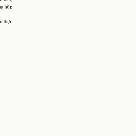
ng hồ);
ầu thực