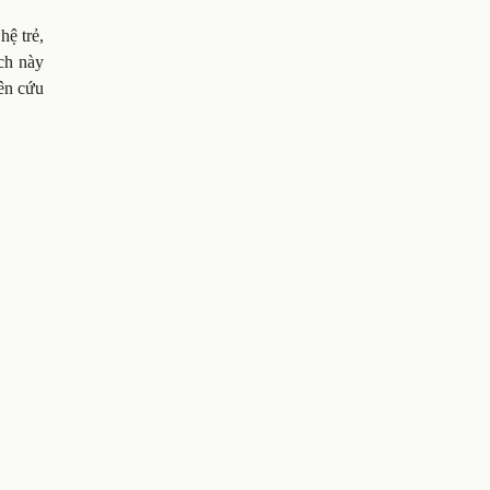
hệ trẻ,
ích này
iên cứu