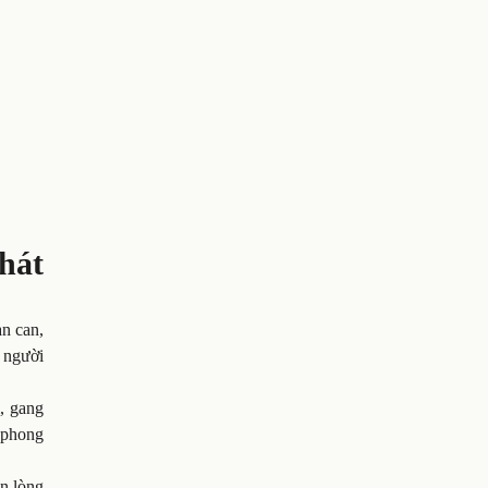
hát
an can,
 người
, gang
, phong
ùn lòng