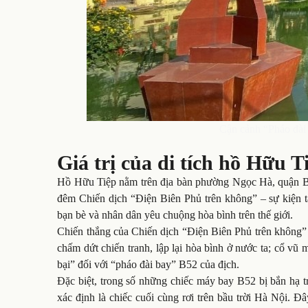
Cận cảnh “Pháo đài
Giá trị của di tích hồ Hữu 
Hồ Hữu Tiệp nằm trên địa bàn phường Ngọc Hà, quận Ba 
đêm Chiến dịch “Điện Biên Phủ trên không” – sự kiện t
bạn bè và nhân dân yêu chuộng hòa bình trên thế giới.
Chiến thắng của Chiến dịch “Điện Biên Phủ trên không” 
chấm dứt chiến tranh, lập lại hòa bình ở nước ta; cổ v
bại” đối với “pháo đài bay” B52 của địch.
Đặc biệt, trong số những chiếc máy bay B52 bị bắn hạ 
xác định là chiếc cuối cùng rơi trên bầu trời Hà Nội. Đ