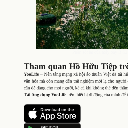
Phần sót lại của máy bay B-52
Tham quan Hồ Hữu Tiệp trê
YooLife
– Nền tảng mạng xã hội ảo thuần Việt đã tái hiệ
văn hóa mà còn mang đến trải nghiệm mới lạ cho người dù
cận dễ dàng cho mọi người, kể cả khi không thể đến thăm
Tải ứng dụng YooLife
trên thiết bị di động của mình để