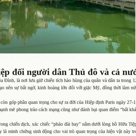
 bay” B-52 nằm dưới lòng Hồ Hữu Tiệp
Tiệp đối người dân Thủ đô và cả nư
Đình, là nơi lưu giữ chiến tích hào hùng của quân và dân ta trong 1
ạo nên sự bất ngờ, kinh hoàng lớn đối với giặc Mỹ, đồng thời làm nứ
còn góp phần quan trọng cho sự ra đời của Hiệp định Paris ngày 27-1
ũ mạnh mẽ phong trào cách mạng cũng như đánh bại quan điểm “bất khả
trong chiến dịch, xác chiếc “pháo đài bay” nằm dưới lòng hồ Hữu Tiệ
ây là minh chứng sinh động cho vai trò quan trọng của hiện vật này t