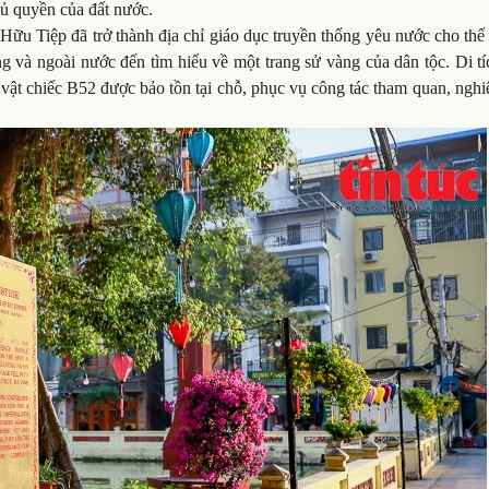
hủ quyền của đất nước.
 Hữu Tiệp đã trở thành địa chỉ giáo dục truyền thống yêu nước cho thế 
g và ngoài nước đến tìm hiểu về một trang sử vàng của dân tộc. Di t
n vật chiếc B52 được bảo tồn tại chỗ, phục vụ công tác tham quan, ngh