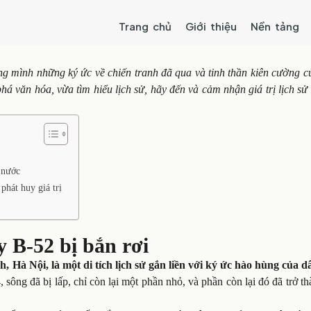
Trang chủ
Giới thiệu
Nền tảng
ong mình những ký ức về chiến tranh đã qua và tinh thần kiên cường 
 văn hóa, vừa tìm hiểu lịch sử, hãy đến và cảm nhận giá trị lịch sử
 nước
phát huy giá trị
 B-52 bị bắn rơi
à Nội, là một di tích lịch sử gắn liền với ký ức hào hùng của d
ông đã bị lấp, chỉ còn lại một phần nhỏ, và phần còn lại đó đã trở t