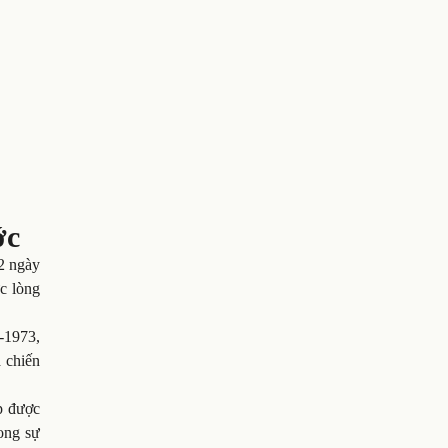
ớc
2 ngày
c lòng
-1973,
 chiến
p được
rong sự