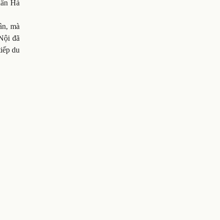
dân Hà
hân, mà
Nội đã
tiếp du