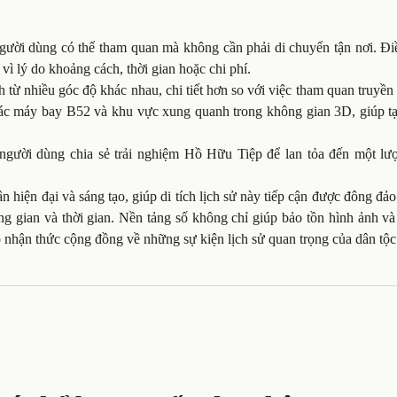
ười dùng có thể tham quan mà không cần phải di chuyển tận nơi. Đi
vì lý do khoảng cách, thời gian hoặc chi phí.
ừ nhiều góc độ khác nhau, chi tiết hơn so với việc tham quan truyền
xác máy bay B52 và khu vực xung quanh trong không gian 3D, giúp t
gười dùng chia sẻ trải nghiệm Hồ Hữu Tiệp để lan tỏa đến một lư
n hiện đại và sáng tạo, giúp di tích lịch sử này tiếp cận được đông đả
 gian và thời gian. Nền tảng số không chỉ giúp bảo tồn hình ảnh và 
ao nhận thức cộng đồng về những sự kiện lịch sử quan trọng của dân tộc