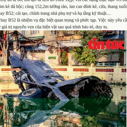
,6m kè đá hộc; cùng 152,2m tường rào, lan can đỉnh kè, cửa, thang xuố
ay B52; cải tạo, chỉnh trang nhà phụ trợ và hạ tầng kỹ thuật…
bay B52 là nhiệm vụ đặc biệt quan trọng và phức tạp. Việc này yêu c
iá trị nguyên vẹn của hiện vật sau quá trình bảo trì, duy tu.