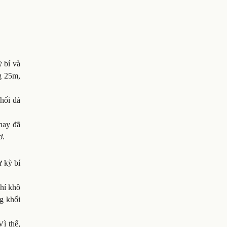
 bí và
g 25m,
hối đá
 nay đã
ơ.
 kỳ bí
khí khô
ng khối
ì thế,