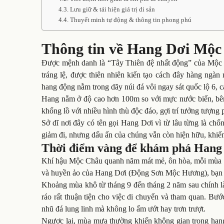
Lưu giữ & tái hiện giá trị di sản
Thuyết minh tự động & thông tin phong phú
Thông tin về Hang Dơi Mộ
Được mệnh danh là “Tây Thiên đệ nhất động” của Mộc
tráng lệ, được thiên nhiên kiến tạo cách đây hàng ngàn
hang động nằm trong dãy núi đá vôi ngay sát quốc lộ 6, 
Hang nằm ở độ cao hơn 100m so với mực nước biển, bên 
khổng lồ với nhiều hình thù độc đáo, gợi trí tưởng tượng
Sở dĩ nơi đây có tên gọi Hang Dơi vì từ lâu từng là ch
giảm đi, nhưng dấu ấn của chúng vẫn còn hiện hữu, khiế
Thời điểm vàng để khám phá Hang
Khí hậu Mộc Châu quanh năm mát mẻ, ôn hòa, mỗi mùa lại
và huyền ảo của Hang Dơi (Động Sơn Mộc Hương), bạn nê
Khoảng mùa khô từ tháng 9 đến tháng 2 năm sau chính là g
ráo rất thuận tiện cho việc di chuyển và tham quan. Bước
nhũ đá lung linh mà không lo ẩm ướt hay trơn trượt.
Ngược lại, mùa mưa thường khiến không gian trong hang