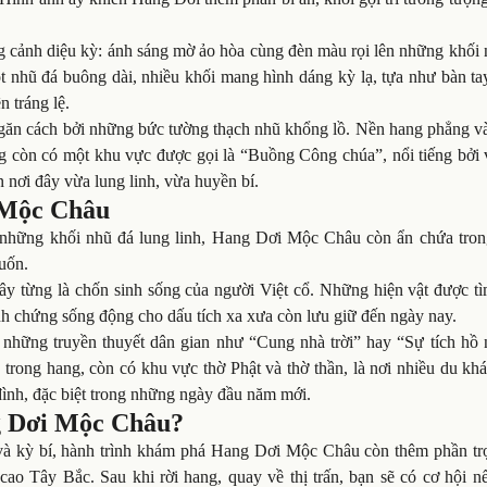
g cảnh diệu kỳ: ánh sáng mờ ảo hòa cùng đèn màu rọi lên những khối 
t nhũ đá buông dài, nhiều khối mang hình dáng kỳ lạ, tựa như bàn ta
n tráng lệ.
găn cách bởi những bức tường thạch nhũ khổng lồ. Nền hang phẳng và
ng còn có một khu vực được gọi là “Buồng Công chúa”, nổi tiếng bởi 
n nơi đây vừa lung linh, vừa huyền bí.
 Mộc Châu
 những khối nhũ đá lung linh, Hang Dơi Mộc Châu còn ẩn chứa tron
cuốn.
y từng là chốn sinh sống của người Việt cổ. Những hiện vật được tì
nh chứng sống động cho dấu tích xa xưa còn lưu giữ đến ngày nay.
i những truyền thuyết dân gian như “Cung nhà trời” hay “Sự tích hồ 
trong hang, còn có khu vực thờ Phật và thờ thần, là nơi nhiều du kh
ình, đặc biệt trong những ngày đầu năm mới.
g Dơi Mộc Châu?
và kỳ bí, hành trình khám phá Hang Dơi Mộc Châu còn thêm phần tr
ao Tây Bắc. Sau khi rời hang, quay về thị trấn, bạn sẽ có cơ hội n