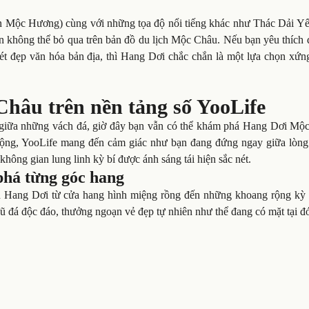
 Mộc Hương) cùng với những tọa độ nổi tiếng khác như Thác Dải Y
không thể bỏ qua trên bản đồ du lịch Mộc Châu. Nếu bạn yêu thích d
ét đẹp văn hóa bản địa, thì Hang Dơi chắc chắn là một lựa chọn xứn
âu trên nền tảng số YooLife
i giữa những vách đá, giờ đây bạn vẫn có thể khám phá Hang Dơi Mộ
ộng, YooLife mang đến cảm giác như bạn đang đứng ngay giữa lòng
ông gian lung linh kỳ bí được ánh sáng tái hiện sắc nét.
phá từng góc hang
nh Hang Dơi từ cửa hang hình miệng rồng đến những khoang rộng kỳ 
ũ đá độc đáo, thưởng ngoạn vẻ đẹp tự nhiên như thể đang có mặt tại đ