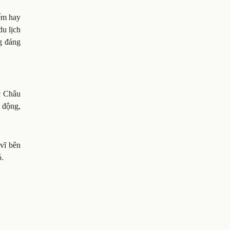
ếm hay
u lịch
g đáng
c Châu
 động,
vĩ bên
ó.