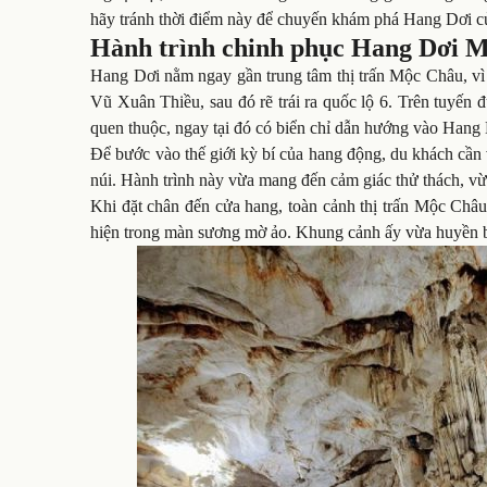
hãy tránh thời điểm này để chuyến khám phá Hang Dơi của
Hành trình chinh phục Hang Dơi 
Hang Dơi nằm ngay gần trung tâm thị trấn Mộc Châu, vì 
Vũ Xuân Thiều, sau đó rẽ trái ra quốc lộ 6. Trên tuyế
quen thuộc, ngay tại đó có biển chỉ dẫn hướng vào Hang 
Để bước vào thế giới kỳ bí của hang động, du khách cầ
núi. Hành trình này vừa mang đến cảm giác thử thách, vừ
Khi đặt chân đến cửa hang, toàn cảnh thị trấn Mộc Châu 
hiện trong màn sương mờ ảo. Khung cảnh ấy vừa huyền bí