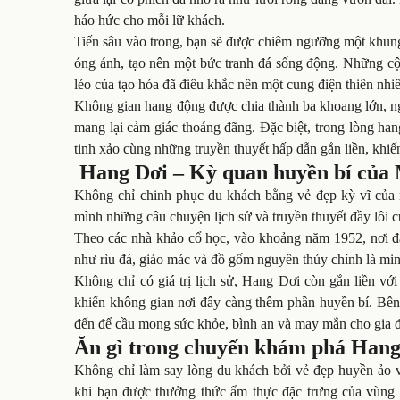
háo hức cho mỗi lữ khách.
Tiến sâu vào trong, bạn sẽ được chiêm ngưỡng một khun
óng ánh, tạo nên một bức tranh đá sống động. Những cộ
léo của tạo hóa đã điêu khắc nên một cung điện thiên nhiê
Không gian hang động được chia thành ba khoang lớn, n
mang lại cảm giác thoáng đãng. Đặc biệt, trong lòng ha
tinh xảo cùng những truyền thuyết hấp dẫn gắn liền, khiế
Hang Dơi – Kỳ quan huyền bí của
Không chỉ chinh phục du khách bằng vẻ đẹp kỳ vĩ của
mình những câu chuyện lịch sử và truyền thuyết đầy lôi 
Theo các nhà khảo cổ học, vào khoảng năm 1952, nơi đâ
như rìu đá, giáo mác và đồ gốm nguyên thủy chính là mi
Không chỉ có giá trị lịch sử, Hang Dơi còn gắn liền vớ
khiến không gian nơi đây càng thêm phần huyền bí. Bên 
đến để cầu mong sức khỏe, bình an và may mắn cho gia đ
Ăn gì trong chuyến khám phá Han
Không chỉ làm say lòng du khách bởi vẻ đẹp huyền ảo 
khi bạn được thưởng thức ẩm thực đặc trưng của vùng c