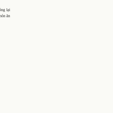
ng lại
món ăn