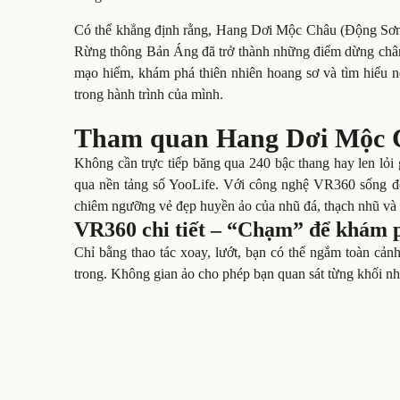
Có thể khẳng định rằng, Hang Dơi Mộc Châu (Động Sơn
Rừng thông Bản Áng đã trở thành những điểm dừng chân 
mạo hiểm, khám phá thiên nhiên hoang sơ và tìm hiểu n
trong hành trình của mình.
Tham quan Hang Dơi Mộc Ch
Không cần trực tiếp băng qua 240 bậc thang hay len lỏ
qua nền tảng số YooLife. Với công nghệ VR360 sống đ
chiêm ngưỡng vẻ đẹp huyền ảo của nhũ đá, thạch nhũ và kh
VR360 chi tiết – “Chạm” để khám 
Chỉ bằng thao tác xoay, lướt, bạn có thể ngắm toàn cả
trong. Không gian ảo cho phép bạn quan sát từng khối nh