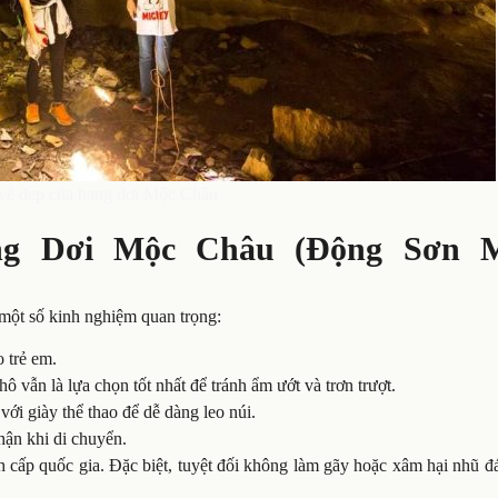
vẻ đẹp của hang dơi Mộc Châu
ang Dơi Mộc Châu (Động Sơn 
 một số kinh nghiệm quan trọng:
 trẻ em.
vẫn là lựa chọn tốt nhất để tránh ẩm ướt và trơn trượt.
ới giày thể thao để dễ dàng leo núi.
hận khi di chuyển.
 cấp quốc gia. Đặc biệt, tuyệt đối không làm gãy hoặc xâm hại nhũ đ