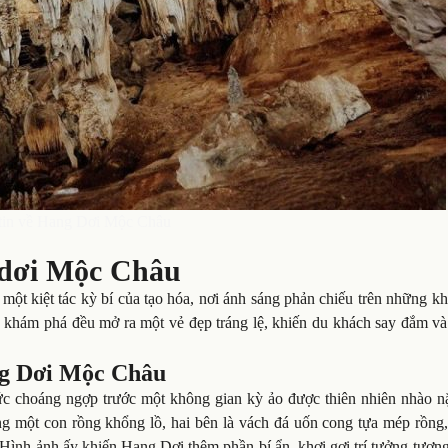
tin về Hang Dơi Mộc Châu
 dơi Mộc Châu
t kiệt tác kỳ bí của tạo hóa, nơi ánh sáng phản chiếu trên những kh
 khám phá đều mở ra một vẻ đẹp tráng lệ, khiến du khách say đắm v
ang Dơi Mộc Châu
c choáng ngợp trước một không gian kỳ ảo được thiên nhiên nhào n
 một con rồng khổng lồ, hai bên là vách đá uốn cong tựa mép rồng,
 Hình ảnh ấy khiến Hang Dơi thêm phần bí ẩn, khơi gợi trí tưởng tượn