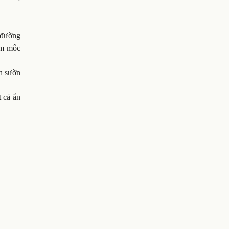
o đường
ểm mốc
h sườn
t cả ẩn