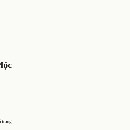
Mộc
á trong