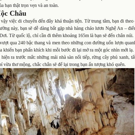
 bạn thật trọn vẹn và an toàn.
Mộc Châu
vậy việc di chuyển đến đây khá thuận tiện. Từ trung tâm, bạn đi the
n đường này, bạn sẽ dễ dàng bắt gặp nhà hàng cháo lươn Nghệ An – đi
Dơi. Từ quốc lộ, chỉ cần đi thêm khoảng 165m là bạn sẽ đến chân núi.
n vượt qua 240 bậc thang và men theo những con đường uốn lượn quan
a khiến bạn phấn khích khi mỗi bước đi lại mở ra một góc nhìn mới lạ.
hiện ra trước mắt: những mái nhà sàn nối tiếp, rừng cây phủ xanh, tấ
 vừa thơ mộng, chắc chắn sẽ để lại trong bạn ấn tượng khó quên.