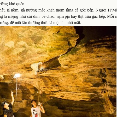
riêng khó quên.
âu nấu lá nồm, gà nướng mắc khén thơm lừng cả góc bếp. Người H’Mô
 lạ miệng như sủi dìm, bê chao, nậm pịa hay thịt trâu gác bếp. Mỗi 
ưng, để một lần thưởng thức là một lần nhớ mãi.