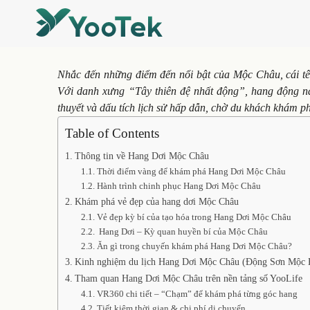
Nhắc đến những điểm đến nổi bật của Mộc Châu, cái t
Với danh xưng “Tây thiên đệ nhất động”, hang động n
thuyết và dấu tích lịch sử hấp dẫn, chờ du khách khám p
Table of Contents
Thông tin về Hang Dơi Mộc Châu
Thời điểm vàng để khám phá Hang Dơi Mộc Châu
Hành trình chinh phục Hang Dơi Mộc Châu
Khám phá vẻ đẹp của hang dơi Mộc Châu
Vẻ đẹp kỳ bí của tạo hóa trong Hang Dơi Mộc Châu
Hang Dơi – Kỳ quan huyền bí của Mộc Châu
Ăn gì trong chuyến khám phá Hang Dơi Mộc Châu?
Kinh nghiệm du lịch Hang Dơi Mộc Châu (Động Sơn Mộc
Tham quan Hang Dơi Mộc Châu trên nền tảng số YooLife
VR360 chi tiết – “Chạm” để khám phá từng góc hang
Tiết kiệm thời gian & chi phí di chuyển