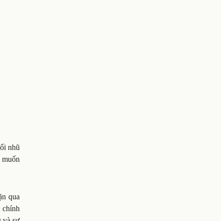
ối nhũ
à muốn
ặn qua
 chính
g và sự