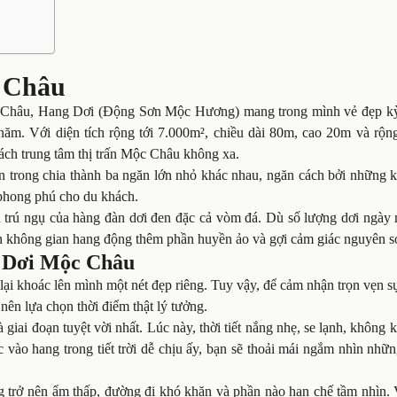
c Châu
 Châu, Hang Dơi (Động Sơn Mộc Hương) mang trong mình vẻ đẹp kỳ
 năm. Với diện tích rộng tới 7.000m², chiều dài 80m, cao 20m và rộn
cách trung tâm thị trấn Mộc Châu không xa.
trong chia thành ba ngăn lớn nhỏ khác nhau, ngăn cách bởi những k
 phong phú cho du khách.
ốn trú ngụ của hàng đàn dơi đen đặc cả vòm đá. Dù số lượng dơi ngày
n không gian hang động thêm phần huyền ảo và gợi cảm giác nguyên s
 Dơi Mộc Châu
 khoác lên mình một nét đẹp riêng. Tuy vậy, để cảm nhận trọn vẹn sự
n lựa chọn thời điểm thật lý tưởng.
iai đoạn tuyệt vời nhất. Lúc này, thời tiết nắng nhẹ, se lạnh, không 
 vào hang trong tiết trời dễ chịu ấy, bạn sẽ thoải mái ngắm nhìn nhữ
 trở nên ẩm thấp, đường đi khó khăn và phần nào hạn chế tầm nhìn. V