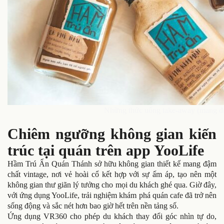
Những thức uống take-away (mang đi
Chiêm ngưỡng không gian kiến
trúc tại quán trên app YooLife
Hầm Trú Ẩn Quán Thánh sở hữu không gian thiết kế mang đậm
chất vintage, nơi vẻ hoài cổ kết hợp với sự ấm áp, tạo nên một
không gian thư giãn lý tưởng cho mọi du khách ghé qua. Giờ đây,
với ứng dụng YooLife, trải nghiệm khám phá quán cafe đã trở nên
sống động và sắc nét hơn bao giờ hết trên nền tảng số.
Ứng dụng VR360 cho phép du khách thay đổi góc nhìn tự do,