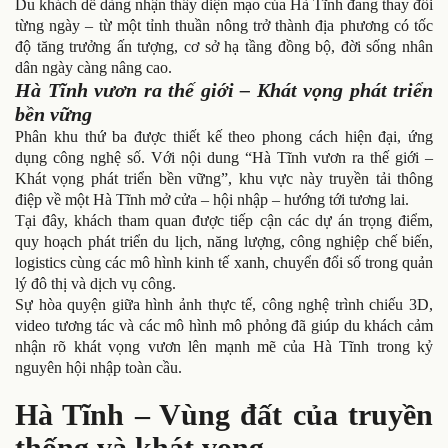
Du khách dễ dàng nhận thấy diện mạo của Hà Tĩnh đang thay đổi
từng ngày – từ một tỉnh thuần nông trở thành địa phương có tốc
độ tăng trưởng ấn tượng, cơ sở hạ tầng đồng bộ, đời sống nhân
dân ngày càng nâng cao.
Hà Tĩnh vươn ra thế giới – Khát vọng phát triển
bền vững
Phân khu thứ ba được thiết kế theo phong cách hiện đại, ứng
dụng công nghệ số. Với nội dung “Hà Tĩnh vươn ra thế giới –
Khát vọng phát triển bền vững”, khu vực này truyền tải thông
điệp về một Hà Tĩnh mở cửa – hội nhập – hướng tới tương lai.
Tại đây, khách tham quan được tiếp cận các dự án trọng điểm,
quy hoạch phát triển du lịch, năng lượng, công nghiệp chế biến,
logistics cùng các mô hình kinh tế xanh, chuyển đổi số trong quản
lý đô thị và dịch vụ công.
Sự hòa quyện giữa hình ảnh thực tế, công nghệ trình chiếu 3D,
video tương tác và các mô hình mô phỏng đã giúp du khách cảm
nhận rõ khát vọng vươn lên mạnh mẽ của Hà Tĩnh trong kỷ
nguyên hội nhập toàn cầu.
Hà Tĩnh – Vùng đất của truyền
thống và khát vọng