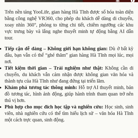
Gian hàng tỉnh Hà Tĩnh – Từ triển lãm thự
Trên nền tảng YooLife, gian hàng Hà Tĩnh được số hóa toàn diện
bằng công nghệ VR360, cho phép du khách dễ dàng di chuyển,
xoay nhìn 360°, phóng to từng chi tiết, chiêm ngưỡng các khu
vực trưng bày và lắng nghe thuyết minh tự động bằng AI dẫn
tour.
Tiếp cận dễ dàng – Không giới hạn không gian:
Dù ở bất kỳ
đâu, bạn vẫn có thể “ghé thăm” gian hàng Hà Tĩnh mọi lúc, mọi
nơi.
Tiết kiệm thời gian – Trải nghiệm như thật:
Không cần di
chuyển, du khách vẫn cảm nhận được không gian văn hóa và
thành tựu của Hà Tĩnh như đang đứng tại triển lãm.
Khám phá tương tác thông minh:
Hỗ trợ AI thuyết minh, bản
đồ tương tác, hình ảnh động, giúp hành trình tham quan trở nên
thú vị hơn.
Phù hợp cho mục đích học tập và nghiên cứu:
Học sinh, sinh
viên, nhà nghiên cứu có thể tìm hiểu lịch sử – văn hóa Hà Tĩnh
một cách trực quan, sinh động.