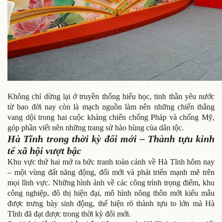
Hành trình 80 năm chiến đấu – x
Không chỉ dừng lại ở truyền thống hiếu học, tinh thần yêu nước
từ bao đời nay còn là mạch nguồn làm nên những chiến thắng
vang dội trong hai cuộc kháng chiến chống Pháp và chống Mỹ,
góp phần viết nên những trang sử hào hùng của dân tộc.
Hà Tĩnh trong thời kỳ đổi mới – Thành tựu kinh
tế xã hội vượt bậc
Khu vực thứ hai mở ra bức tranh toàn cảnh về Hà Tĩnh hôm nay
– một vùng đất năng động, đổi mới và phát triển mạnh mẽ trên
mọi lĩnh vực. Những hình ảnh về các công trình trọng điểm, khu
công nghiệp, đô thị hiện đại, mô hình nông thôn mới kiểu mẫu
được trưng bày sinh động, thể hiện rõ thành tựu to lớn mà Hà
Tĩnh đã đạt được trong thời kỳ đổi mới.