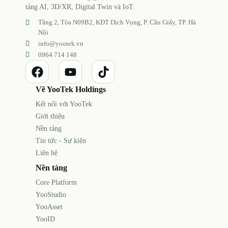
tảng AI, 3D/XR, Digital Twin và IoT.
Tầng 2, Tòa N09B2, KĐT Dịch Vọng, P. Cầu Giấy, TP. Hà
Nội
info@yootek.vn
0964 714 148
Về YooTek Holdings
Kết nối với YooTek
Giới thiệu
Nền tảng
Tin tức - Sự kiện
Liên hệ
Nền tảng
Core Platform
YooStudio
YooAsset
YooID