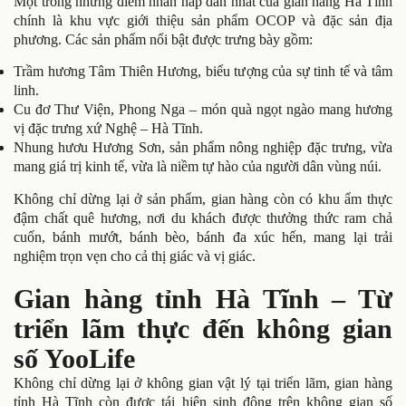
Một trong những điểm nhấn hấp dẫn nhất của gian hàng Hà Tĩnh
chính là khu vực giới thiệu sản phẩm OCOP và đặc sản địa
phương. Các sản phẩm nổi bật được trưng bày gồm:
Trầm hương Tâm Thiên Hương, biểu tượng của sự tinh tế và tâm
linh.
Cu đơ Thư Viện, Phong Nga – món quà ngọt ngào mang hương
vị đặc trưng xứ Nghệ – Hà Tĩnh.
Nhung hươu Hương Sơn, sản phẩm nông nghiệp đặc trưng, vừa
mang giá trị kinh tế, vừa là niềm tự hào của người dân vùng núi.
Không chỉ dừng lại ở sản phẩm, gian hàng còn có khu ẩm thực
đậm chất quê hương, nơi du khách được thưởng thức ram chả
cuốn, bánh mướt, bánh bèo, bánh đa xúc hến, mang lại trải
nghiệm trọn vẹn cho cả thị giác và vị giác.
Gian hàng tỉnh Hà Tĩnh – Từ
triển lãm thực đến không gian
số YooLife
Không chỉ dừng lại ở không gian vật lý tại triển lãm, gian hàng
tỉnh Hà Tĩnh còn được tái hiện sinh động trên không gian số