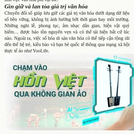
Gìn giữ và lan tỏa giả trị văn hóa
Chuyển đổi số giúp lưu giữ các giá trị văn hóa dưới dạng dữ liệu
số bền vững, không bị ảnh hưởng bởi thời gian hay môi trường.
Những nghi lễ, phong tục, âm nhạc dân gian, hiện vật quý
hiếm… được bảo tồn nguyên vẹn và có thể tái hiện bất cứ lúc
nào. Ngoài ra, việc số hóa di sản văn hóa có thể tiếp cận rộng rãi
đến thế hệ trẻ, kiều bào và bạn bè quốc tế thông qua mạng xã hội
thực tế ảo như YooLife.
Chuyển đổi số giúp lưu giữ các giá trị văn hóa dưới dạng dữ liệu s