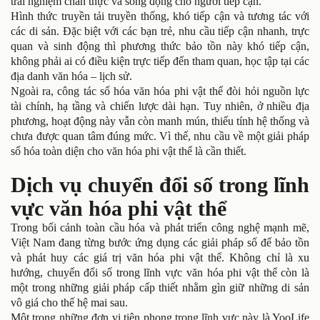
trải nghiệm chân thực và sống động cho người tiếp cận.
Hình thức truyền tải truyền thống, khó tiếp cận và tương tác với
các di sản. Đặc biệt với các bạn trẻ, nhu cầu tiếp cận nhanh, trực
quan và sinh động thì phương thức bảo tồn này khó tiếp cận,
không phải ai có điều kiện trực tiếp đến tham quan, học tập tại các
địa danh văn hóa – lịch sử.
Ngoài ra, công tác số hóa văn hóa phi vật thể đòi hỏi nguồn lực
tài chính, hạ tầng và chiến lược dài hạn. Tuy nhiên, ở nhiều địa
phương, hoạt động này vẫn còn manh mún, thiếu tính hệ thống và
chưa được quan tâm đúng mức. Vì thế, nhu cầu về một giải pháp
số hóa toàn diện cho văn hóa phi vật thể là cần thiết.
Dịch vụ chuyển đổi số trong lĩnh
vực văn hóa phi vật thể
Trong bối cảnh toàn cầu hóa và phát triển công nghệ mạnh mẽ,
Việt Nam đang từng bước ứng dụng các giải pháp số để bảo tồn
và phát huy các giá trị văn hóa phi vật thể. Không chỉ là xu
hướng, chuyển đổi số trong lĩnh vực văn hóa phi vật thể còn là
một trong những giải pháp cấp thiết nhằm gìn giữ những di sản
vô giá cho thế hệ mai sau.
Một trong những đơn vị tiên phong trong lĩnh vực này là YooLife