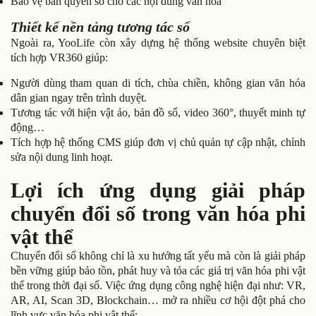
Bảo vệ bản quyền số cho các nội dung văn hóa
Thiết kế nền tảng tương tác số
Ngoài ra, YooLife còn xây dựng hệ thống website chuyên biệt
tích hợp VR360 giúp:
Người dùng tham quan di tích, chùa chiền, không gian văn hóa
dân gian ngay trên trình duyệt.
Tương tác với hiện vật ảo, bản đồ số, video 360°, thuyết minh tự
động…
Tích hợp hệ thống CMS giúp đơn vị chủ quản tự cập nhật, chỉnh
sửa nội dung linh hoạt.
Lợi ích ứng dụng giải pháp
chuyển đổi số trong văn hóa phi
vật thể
Chuyển đổi số không chỉ là xu hướng tất yếu mà còn là giải pháp
bền vững giúp bảo tồn, phát huy và tỏa các giá trị văn hóa phi vật
thể trong thời đại số. Việc ứng dụng công nghệ hiện đại như: VR,
AR, AI, Scan 3D, Blockchain… mở ra nhiều cơ hội đột phá cho
lĩnh vực văn hóa phi vật thể: