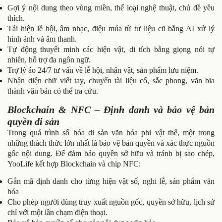
Gợi ý nội dung theo vùng miền, thể loại nghệ thuật, chủ đề yêu
thích.
Tái hiện lễ hội, âm nhạc, điệu múa từ tư liệu cũ bằng AI xử lý
hình ảnh và âm thanh.
Tự động thuyết minh các hiện vật, di tích bằng giọng nói tự
nhiên, hỗ trợ đa ngôn ngữ.
Trợ lý ảo 24/7 tư vấn về lễ hội, nhân vật, sản phẩm lưu niệm.
Nhận diện chữ viết tay, chuyển tài liệu cổ, sắc phong, văn bia
thành văn bản có thể tra cứu.
Blockchain & NFC – Định danh và bảo vệ bản
quyền di sản
Trong quá trình số hóa di sản văn hóa phi vật thể, một trong
những thách thức lớn nhất là bảo vệ bản quyền và xác thực nguồn
gốc nội dung. Để đảm bảo quyền sở hữu và tránh bị sao chép,
YooLife kết hợp Blockchain và chip NFC:
Gắn mã định danh cho từng hiện vật số, nghi lễ, sản phẩm văn
hóa
Cho phép người dùng truy xuất nguồn gốc, quyền sở hữu, lịch sử
chỉ với một lần chạm điện thoại.