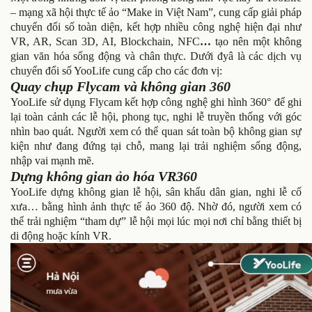
– mạng xã hội thực tế ảo “Make in Việt Nam”, cung cấp giải pháp
chuyển đổi số toàn diện, kết hợp nhiều công nghệ hiện đại như
VR, AR, Scan 3D, AI, Blockchain, NFC
…
tạo nên một không
gian văn hóa sống động và chân thực. Dưới đyâ là các dịch vụ
chuyển đổi số YooLife cung cấp cho các đơn vị:
Quay chụp Flycam và không gian 360
YooLife sử dụng Flycam kết hợp công nghệ ghi hình 360° để ghi
lại toàn cảnh các lễ hội, phong tục, nghi lễ truyền thống với góc
nhìn bao quát. Người xem có thể quan sát toàn bộ không gian sự
kiện như đang đứng tại chỗ, mang lại trải nghiệm sống động,
nhập vai mạnh mẽ.
Dựng không gian ảo hóa VR360
YooLife dựng không gian lễ hội, sân khấu dân gian, nghi lễ cổ
xưa… bằng hình ảnh thực tế ảo 360 độ. Nhờ đó, người xem có
thể trải nghiệm “tham dự” lễ hội mọi lúc mọi nơi chỉ bằng thiết bị
di động hoặc kính VR.