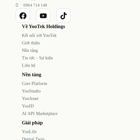
0964 714 148
Về YooTek Holdings
Kết nối với YooTek
Giới thiệu
Nền tảng
Tin tức - Sự kiện
Liên hệ
Nền tảng
Core Platform
YooStudio
YooAsset
YooID
AI API Marketplace
Giải pháp
YooLife
Digital Twin