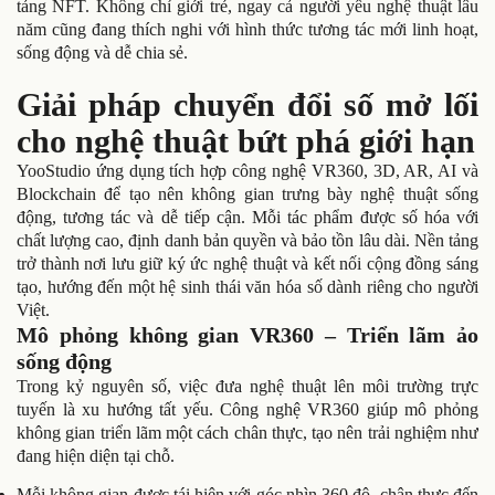
tảng NFT. Không chỉ giới trẻ, ngay cả người yêu nghệ thuật lâu
năm cũng đang thích nghi với hình thức tương tác mới linh hoạt,
sống động và dễ chia sẻ.
Giải pháp chuyển đổi số mở lối
cho nghệ thuật bứt phá giới hạn
YooStudio ứng dụng tích hợp công nghệ VR360, 3D, AR, AI và
Blockchain để tạo nên không gian trưng bày nghệ thuật sống
động, tương tác và dễ tiếp cận. Mỗi tác phẩm được số hóa với
chất lượng cao, định danh bản quyền và bảo tồn lâu dài. Nền tảng
trở thành nơi lưu giữ ký ức nghệ thuật và kết nối cộng đồng sáng
tạo, hướng đến một hệ sinh thái văn hóa số dành riêng cho người
Việt.
Mô phỏng không gian VR360 – Triển lãm ảo
sống động
Trong kỷ nguyên số, việc đưa nghệ thuật lên môi trường trực
tuyến là xu hướng tất yếu. Công nghệ VR360 giúp mô phỏng
không gian triển lãm một cách chân thực, tạo nên trải nghiệm như
đang hiện diện tại chỗ.
Mỗi không gian được tái hiện với góc nhìn 360 độ, chân thực đến