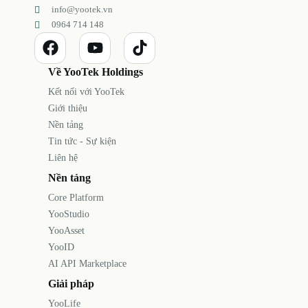
info@yootek.vn
0964 714 148
Về YooTek Holdings
Kết nối với YooTek
Giới thiệu
Nền tảng
Tin tức - Sự kiện
Liên hệ
Nền tảng
Core Platform
YooStudio
YooAsset
YooID
AI API Marketplace
Giải pháp
YooLife