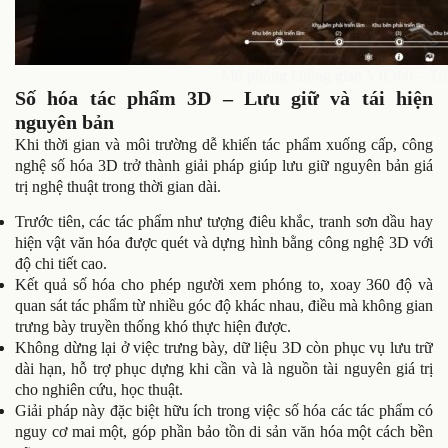
Mô phỏng không gian VR360 – Tri
Số hóa tác phẩm 3D – Lưu giữ và tái hiện
nguyên bản
Khi thời gian và môi trường dễ khiến tác phẩm xuống cấp, công
nghệ số hóa 3D trở thành giải pháp giúp lưu giữ nguyên bản giá
trị nghệ thuật trong thời gian dài.
Trước tiên, các tác phẩm như tượng điêu khắc, tranh sơn dầu hay
hiện vật văn hóa được quét và dựng hình bằng công nghệ 3D với
độ chi tiết cao.
Kết quả số hóa cho phép người xem phóng to, xoay 360 độ và
quan sát tác phẩm từ nhiều góc độ khác nhau, điều mà không gian
trưng bày truyền thống khó thực hiện được.
Không dừng lại ở việc trưng bày, dữ liệu 3D còn phục vụ lưu trữ
dài hạn, hỗ trợ phục dựng khi cần và là nguồn tài nguyên giá trị
cho nghiên cứu, học thuật.
Giải pháp này đặc biệt hữu ích trong việc số hóa các tác phẩm có
nguy cơ mai một, góp phần bảo tồn di sản văn hóa một cách bền