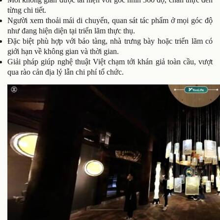
từng chi tiết.
Người xem thoải mái di chuyển, quan sát tác phẩm ở mọi góc độ
như đang hiện diện tại triển lãm thực thụ.
Đặc biệt phù hợp với bảo tàng, nhà trưng bày hoặc triển lãm có
giới hạn về không gian và thời gian.
Giải pháp giúp nghệ thuật Việt chạm tới khán giả toàn cầu, vượt
qua rào cản địa lý lẫn chi phí tổ chức.