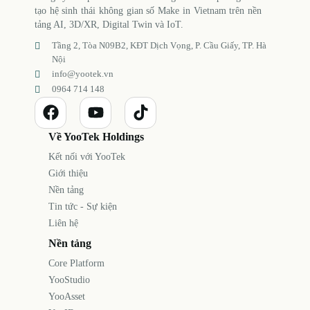
tạo hệ sinh thái không gian số Make in Vietnam trên nền
tảng AI, 3D/XR, Digital Twin và IoT.
Tầng 2, Tòa N09B2, KĐT Dịch Vọng, P. Cầu Giấy, TP. Hà
Nội
info@yootek.vn
0964 714 148
Về YooTek Holdings
Kết nối với YooTek
Giới thiệu
Nền tảng
Tin tức - Sự kiện
Liên hệ
Nền tảng
Core Platform
YooStudio
YooAsset