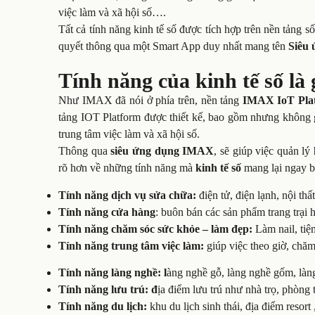
việc làm và xã hội số….
Tất cả tính năng kinh tế số được tích hợp trên nền tảng s
quyết thông qua một Smart App duy nhất mang tên
Siêu
Tính năng của kinh tế số là
Như IMAX đã nói ở phía trên, nền tảng
IMAX IoT Pla
tảng IOT Platform được thiết kế, bao gồm nhưng không g
trung tâm việc làm và xã hội số.
Thông qua
siêu ứng dụng IMAX
, sẽ giúp việc quản lý
rõ hơn về những tính năng mà
kinh tế số
mang lại ngay b
Tính năng dịch vụ sửa chữa:
điện tử, điện lạnh, nội thấ
Tính năng cửa hàng
: buôn bán các sản phẩm trang trại
Tính năng chăm sóc sức khỏe – làm đẹp:
Làm nail, tiệ
Tính năng trung tâm việc làm:
giúp việc theo giờ, chă
Tính năng làng nghề: l
àng nghề gỗ, làng nghề gốm, làn
Tính năng lưu trú: đ
ịa điểm lưu trú như nhà trọ, phòng 
Tính năng du lịch:
khu du lịch sinh thái, địa điểm resor