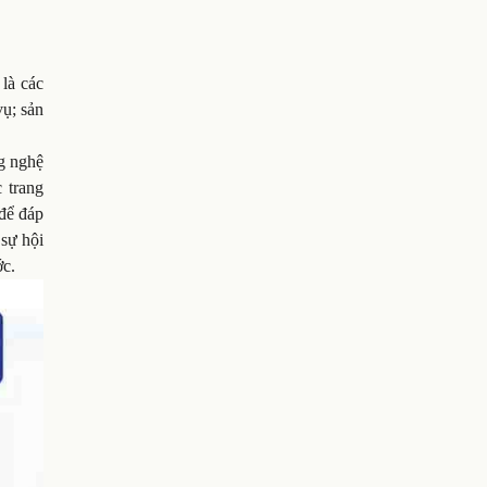
là các
vụ; sản
ng nghệ
 trang
để đáp
sự hội
ớc.