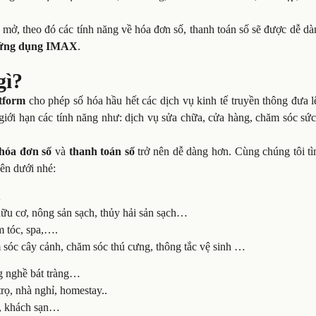
ố mở
, theo đó các tính năng về hóa đơn số, thanh toán số sẽ được dễ dà
 ứng dụng IMAX
.
 gì?
tform
cho phép số hóa hầu hết các dịch vụ kinh tế truyền thông đưa 
iới hạn các tính năng như: dịch vụ sửa chữa, cửa hàng, chăm sóc sức
hóa đơn số
và
thanh toán số
trở nên dễ dàng hơn. Cùng chúng tôi tì
ên dưới nhé:
t
 hữu cơ, nông sản sạch, thủy hải sản sạch…
m tóc, spa,….
m sóc cây cảnh, chăm sóc thú cưng, thông tắc vệ sinh …
g nghề bát tràng…
trọ, nhà nghỉ, homestay..
t , khách sạn…