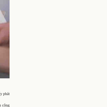
ẩy phát
n công