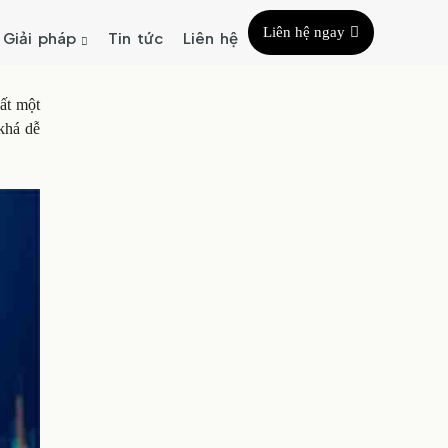
Liên hệ ngay
Giải pháp
Tin tức
Liên hệ
hất một
 khá dễ