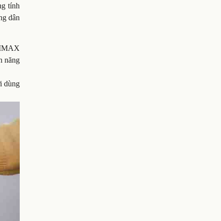
ng tính
ông dân
p IMAX
nh năng
i dùng