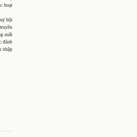
ác hoạt
 sự hội
 truyền
g suất
ợc đánh
hu nhập