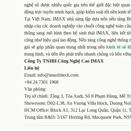
nghệ số được nhiều quốc gia trên thế giới đặc biệt qua
động trực tuyến minh bạch, giúp kiểm soát tốt nền kinh tế
Tại Việt Nam, IMAX nhà sáng lập dựa trên nền tảng
I
nhập của các doanh nghiệp vào chuỗi công nghệ toàn cầu,
thống sang mô hình theo hệ sinh thái IMAX, liên kết t
cũng như hiệu quả lao động. Nền tảng công nghệ thông t
giá sẽ góp phần quan trọng nhất trong nền
kinh tế số
lõ
trung bình, và tiến lên phát triển nhanh chóng và bền vữn
Công Ty TNHH Công Nghệ Cao IMAX
Liên hệ
Email: info@imaxhitech.com
+84 24 7301 1968
Văn phòng:
Trụ sở chính: Tầng 3, Tòa Audi, Số 8 Phạm Hùng, Mễ T
Showroom: D02-L38, An Vuong Villa block, Duong Noi,
HCM Office: Block A1, 312 Lạc Long Quân, Quận 11, 
Trung tâm R&D: 5/167 Herring Rd, Macquarie Park, N