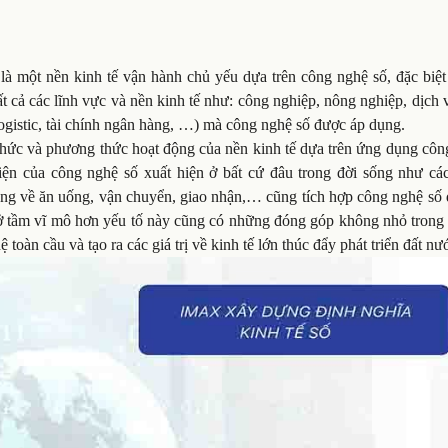
 một nền kinh tế vận hành chủ yếu dựa trên công nghệ số, đặc biệt 
t cả các lĩnh vực và nền kinh tế như: công nghiệp, nông nghiệp, dịch 
 logistic, tài chính ngân hàng, …) mà công nghệ số được áp dụng.
 chức và phương thức hoạt động của nền kinh tế dựa trên ứng dụng cô
ện của công nghệ số xuất hiện ở bất cứ đâu trong đời sống như các
ụng về ăn uống, vận chuyển, giao nhận,… cũng tích hợp công nghệ số 
ở tầm vĩ mô hơn yếu tố này cũng có những đóng góp không nhỏ trong 
àn cầu và tạo ra các giá trị về kinh tế lớn thúc đẩy phát triển đất nư