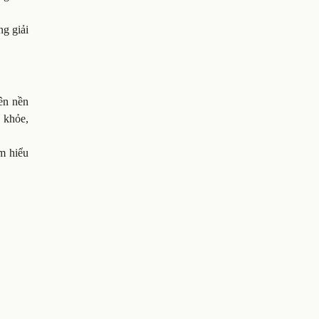
ng giải
lên nền
 khỏe,
m hiểu