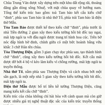
Chùa Trung Văn được xây dựng trên một khu đất rộng rãi, thoáng
đãng gần dòng sông Nhuệ, với mặt chùa quay về hướng nam.
Tổng thể kiến trúc bao gồm: toà Tam bảo kết cấu kiểu chữ
“đinh”, phía sau Tam bảo là nhà thờ Tổ, phía trái Tam bảo là điện
thờ Mẫu.
Tòa Tam Bảo
được thiết kế theo kiểu chữ “đinh”, phía trước là
nhà Tiền đường 2 gian xây theo kiểu tường hồi bít đốc tay ngai,
mái lợp ngói ta với đầu ngói được trang trí hình hoa cúc. Trên bờ
nóc đắp hình bờ đinh, chính giữa có một bức hoành bằng vữa
khắc 3 chữ Hán tên chùa.
Tòa Thượng Điện
, gồm 3 gian chạy dọc phía sau, tạo thành hình
chữ “đinh”, cũng xây theo kiểu tường hồi bít đốc. Kết cấu mái
được đỡ bởi 4 bộ vì kèo làm kiểu vì chồng rường, mái lợp ngói ta
truyền thống.
Nhà thờ Tổ
, nằm phía sau Thượng Điện và cách nhau bởi một
sân gạch, là một nếp nhà 5 gian xây theo kiểu tường hồi bít đốc,
mái lợp ngói ta.
Điện thờ Mẫu
được bố trí liền kề tường Thượng Điện, cũng
mang kiểu kết cấu chữ “đinh”.
Kiến trúc của chùa không chỉ hài hòa với cảnh quan mà còn giữ
được nhiều giá trị nghệ thuật đặc sắc của kiến trúc truyền thống