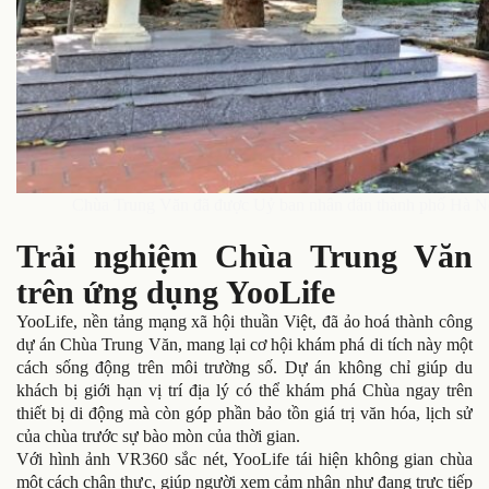
Chùa Trung Văn đã được Uỷ ban nhân dân thành phố Hà Nội 
Trải nghiệm Chùa Trung Văn
trên ứng dụng YooLife
YooLife, nền tảng mạng xã hội thuần Việt, đã ảo hoá thành công
dự án Chùa Trung Văn, mang lại cơ hội khám phá di tích này một
cách sống động trên môi trường số. Dự án không chỉ giúp du
khách bị giới hạn vị trí địa lý có thể khám phá Chùa ngay trên
thiết bị di động mà còn góp phần bảo tồn giá trị văn hóa, lịch sử
của chùa trước sự bào mòn của thời gian.
Với hình ảnh VR360 sắc nét, YooLife tái hiện không gian chùa
một cách chân thực, giúp người xem cảm nhận như đang trực tiếp