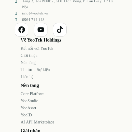
Tầng 2, Tòa N09B2, KĐT Dịch Vọng, P. Cầu Giấy, TP. Hà
Nội
info@yootek.vn
0964 714 148
Về YooTek Holdings
Kết nối với YooTek
Giới thiệu
Nền tảng
Tin tức - Sự kiện
Liên hệ
Nền tảng
Core Platform
YooStudio
YooAsset
YooID
AI API Marketplace
Giải pháp