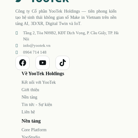
Công ty Cổ phần YooTek Holdings — tiên phong kiến
tạo hệ sinh thái không gian số Make in Vietnam trên nền
tảng AI, 3D/XR, Digital Twin và IoT.
Tầng 2, Tòa N09B2, KĐT Dịch Vọng, P. Cầu Giấy, TP. Hà
Nội
info@yootek.vn
0964 714 148
Về YooTek Holdings
Kết nối với YooTek
Giới thiệu
Nền tảng
Tin tức - Sự kiện
Liên hệ
Nền tảng
Core Platform
YooStudio