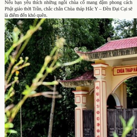
Nếu bạn yêu thích những ngôi chùa cổ mang đậm phong cách
Phật giáo thời Trần, chắc chắn Chùa tháp Hắc Y – Đền Đại Cại sẽ
là điểm đến khó quên.