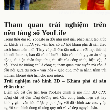
Lễ hội Đền Đại Cại – Không gia
Tham quan trải nghiệm trên
nền tảng số YooLife
Trong thời đại số, YooLife ra đời như một giải pháp sáng tạo giúp
du khách và người yêu văn hóa có cơ hội khám phá di sản theo
cách hoàn toàn mới. Thay vì phải đến tận nơi, chỉ với một thiết bị
kết nối Internet, bạn đã có thể bước chân vào không gian ảo sống
động, tái hiện chân thực từng chi tiết của công trình, hiện vật, lễ
hội. YooLife không chỉ là công cụ tham quan trực tuyến mà còn là
cầu nối giữa du lịch – văn hóa – giáo dục, mở ra hành trình trải
nghiệm không giới hạn cho mọi người.
Trải nghiệm mô hình 3D – Khám phá di sản
chân thực
Điểm nổi bật đầu tiên trên YooLife chính là mô hình 3D được
dựng chi tiết đến từng đường nét. Các công trình, hiện vật hay
không gian văn hóa được phục dựng với độ chính xác cao, giúp
người xem hình dung rõ ràng quy mô và vẻ đẹp nguyên bản.