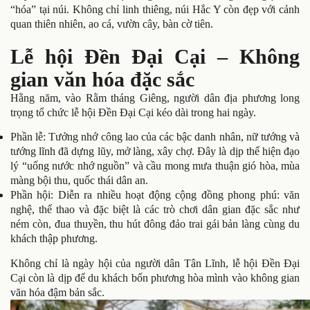
“hóa” tại núi. Không chỉ linh thiêng, núi Hắc Y còn đẹp với cảnh
quan thiên nhiên, ao cá, vườn cây, bàn cờ tiên.
Lễ hội Đền Đại Cại – Không
gian văn hóa đặc sắc
Hằng năm, vào Rằm tháng Giêng, người dân địa phương long
trọng tổ chức lễ hội Đền Đại Cại kéo dài trong hai ngày.
Phần lễ: Tưởng nhớ công lao của các bậc danh nhân, nữ tướng và
tướng lĩnh đã dựng lũy, mở làng, xây chợ. Đây là dịp thể hiện đạo
lý “uống nước nhớ nguồn” và cầu mong mưa thuận gió hòa, mùa
màng bội thu, quốc thái dân an.
Phần hội: Diễn ra nhiều hoạt động cộng đồng phong phú: văn
nghệ, thể thao và đặc biệt là các trò chơi dân gian đặc sắc như
ném còn, đua thuyền, thu hút đông đảo trai gái bản làng cùng du
khách thập phương.
Không chỉ là ngày hội của người dân Tân Lĩnh, lễ hội Đền Đại
Cại còn là dịp để du khách bốn phương hòa mình vào không gian
văn hóa đậm bản sắc.