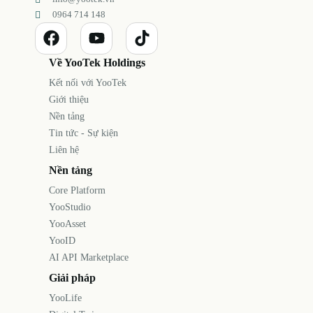
0964 714 148
Về YooTek Holdings
Kết nối với YooTek
Giới thiệu
Nền tảng
Tin tức - Sự kiện
Liên hệ
Nền tảng
Core Platform
YooStudio
YooAsset
YooID
AI API Marketplace
Giải pháp
YooLife