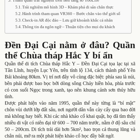
Tham quan trải nghiệm trên nền tảng số YooLife
Trải nghiệm mô hình 3D – Khám phá di sản chân thực
Hành trình tham quan VR360 – Bước chân vào thế giới số
Check-in AR độc đáo – Lưu giữ khoảnh khắc cá nhân
Thông tin đa ngôn ngữ – Thuận tiện cho mọi du khách
Đền Đại Cại nằm ở đâu? Quần
thể Chùa tháp Hắc Y bí ẩn
Quần thể di tích Chùa tháp Hắc Y – Đền Đại Cại tọa lạc tại xã
Tân Lĩnh, huyện Lục Yên, trên tỉnh lộ 134, cách thành phố Yên
Bái khoảng 80km. Vị trí nơi đây vô cùng đặc biệt: phía sau là núi,
bên phải được bao bọc bởi dòng sông Chảy hiền hòa, phía trước
có con suối Ngọc trong xanh, tạo nên khung cảnh sơn thủy hữu
tình.
Được phát hiện vào năm 1995, quần thể này từng là “bí mật”
chôn vùi dưới lớp đất sâu, nơi người dân vẫn cày cấy qua bao đời
mà không hay biết. Khi các nhà khảo cổ khai quật, họ đã tìm thấy
nhiều di vật có niên đại từ 600 – 700 năm trước, nằm ở độ sâu chỉ
50 – 200cm. Di tích trải dài hơn 5km², bao trọn cả thung lũng và
chân núi, mở ra một phát hiện khảo cổ học đầy bất ngờ.