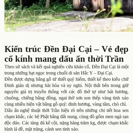
Đền Đại Cại nằm ở đâu? Quần thể C
Kiến trúc Đền Đại Cại – Vẻ đẹp
cổ kính mang dấu ấn thời Trần
Theo sử sách và kết quả nghiên cứu khảo cổ, Đền Đại Cại là một
trong những hạt ngọc trong chuỗi di sản Hắc Y – Đại Cại.
Đền được dựng bằng gỗ tứ thiết quý hiếm, thiết kế theo kiểu chữ
Đinh giản dị nhưng hài hòa và uy nghi. Nội thất bên trong giữ
nguyên giá trị truyền thống với các đồ thờ tự như bát hương,
chuông, chiêng bằng đồng, ngai thờ sơn son thếp vàng tinh xảo
cùng nhiều hiện vật bằng gỗ quý: đinh hương, vàng tâm, chò chỉ.
Dấu ấn nghệ thuật thời Trần hiện rõ trên những chi tiết hoa sen
chạm khắc, các bệ Phật bằng đất nung, cùng đồ gốm men ngà rạn
độc đáo. Các tảng đá kê cột, nặng hàng trăm kg, được chạm khắc
hình lá đề, mặt trăng, cánh sen tinh xảo.