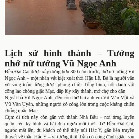
Kiến trúc Đền Đại Cại – Vẻ đẹp cổ kín
Lịch sử hình thành – Tưởng
nhớ nữ tướng Vũ Ngọc Anh
Đền Đại Cại được xây dựng hơn 300 năm trước, thờ nữ tướng Vũ
Ngọc Anh – một nhân vật kiệt xuất thời Hậu Lê. Bà là người văn
võ song toàn, từng được phong chức Tổng binh, nổi danh với
công lao chống giặc Mạc, đắp lũy xây thành, mở chợ cho dân.
Ngoài bà Vũ Ngọc Anh, đền còn thờ hai anh em Vũ Văn Mật và
Vũ Văn Uyển, những người có công lớn trong cuộc kháng chiến
chống quân Mạc.
Cụm di tích này còn gắn với thành Nhà Bầu – nơi từng luyện
quân, rèn kỵ binh và bãi đua ngựa một thời. Từ Đền Đại Cại,
ngước mắt lên, du khách có thể thấy núi Hắc Y, gắn liền truyền
thuyết về thần Hắc Y – vị tướng thời Trần có công đánh giặc, sau