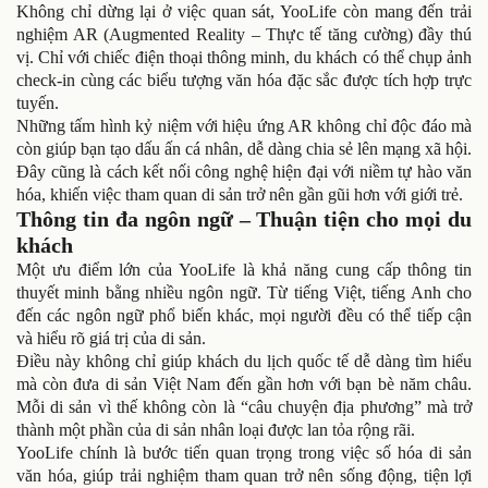
Không chỉ dừng lại ở việc quan sát, YooLife còn mang đến trải
nghiệm AR (Augmented Reality – Thực tế tăng cường) đầy thú
vị. Chỉ với chiếc điện thoại thông minh, du khách có thể chụp ảnh
check-in cùng các biểu tượng văn hóa đặc sắc được tích hợp trực
tuyến.
Những tấm hình kỷ niệm với hiệu ứng AR không chỉ độc đáo mà
còn giúp bạn tạo dấu ấn cá nhân, dễ dàng chia sẻ lên mạng xã hội.
Đây cũng là cách kết nối công nghệ hiện đại với niềm tự hào văn
hóa, khiến việc tham quan di sản trở nên gần gũi hơn với giới trẻ.
Thông tin đa ngôn ngữ – Thuận tiện cho mọi du
khách
Một ưu điểm lớn của YooLife là khả năng cung cấp thông tin
thuyết minh bằng nhiều ngôn ngữ. Từ tiếng Việt, tiếng Anh cho
đến các ngôn ngữ phổ biến khác, mọi người đều có thể tiếp cận
và hiểu rõ giá trị của di sản.
Điều này không chỉ giúp khách du lịch quốc tế dễ dàng tìm hiểu
mà còn đưa di sản Việt Nam đến gần hơn với bạn bè năm châu.
Mỗi di sản vì thế không còn là “câu chuyện địa phương” mà trở
thành một phần của di sản nhân loại được lan tỏa rộng rãi.
YooLife chính là bước tiến quan trọng trong việc số hóa di sản
văn hóa, giúp trải nghiệm tham quan trở nên sống động, tiện lợi