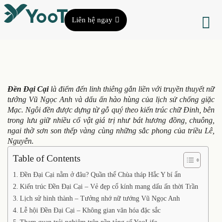
Liên hệ ngay
Đền Đại Cại
là điểm đến linh thiêng gắn liền với truyền thuyết nữ
tướng Vũ Ngọc Anh và dấu ấn hào hùng của lịch sử chống giặc
Mạc. Ngôi đền được dựng từ gỗ quý theo kiến trúc chữ Đinh, bên
trong lưu giữ nhiều cổ vật giá trị như bát hương đồng, chuông,
ngai thờ sơn son thếp vàng cùng những sắc phong của triều Lê,
Nguyễn.
Table of Contents
Đền Đại Cại nằm ở đâu? Quần thể Chùa tháp Hắc Y bí ẩn
Kiến trúc Đền Đại Cại – Vẻ đẹp cổ kính mang dấu ấn thời Trần
Lịch sử hình thành – Tưởng nhớ nữ tướng Vũ Ngọc Anh
Lễ hội Đền Đại Cại – Không gian văn hóa đặc sắc