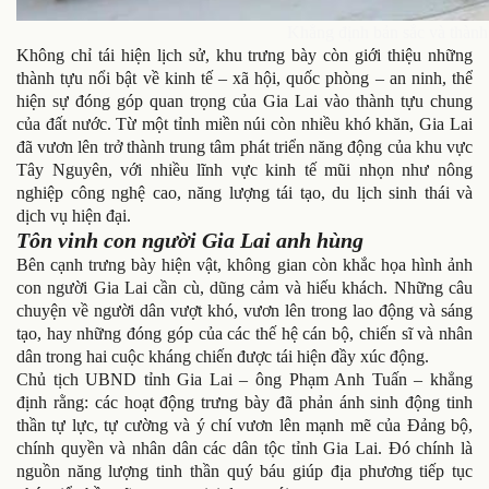
Khẳng định bản sắc và thành 
Không chỉ tái hiện lịch sử, khu trưng bày còn giới thiệu những
thành tựu nổi bật về kinh tế – xã hội, quốc phòng – an ninh, thể
hiện sự đóng góp quan trọng của Gia Lai vào thành tựu chung
của đất nước. Từ một tỉnh miền núi còn nhiều khó khăn, Gia Lai
đã vươn lên trở thành trung tâm phát triển năng động của khu vực
Tây Nguyên, với nhiều lĩnh vực kinh tế mũi nhọn như nông
nghiệp công nghệ cao, năng lượng tái tạo, du lịch sinh thái và
dịch vụ hiện đại.
Tôn vinh con người Gia Lai anh hùng
Bên cạnh trưng bày hiện vật, không gian còn khắc họa hình ảnh
con người Gia Lai cần cù, dũng cảm và hiếu khách. Những câu
chuyện về người dân vượt khó, vươn lên trong lao động và sáng
tạo, hay những đóng góp của các thế hệ cán bộ, chiến sĩ và nhân
dân trong hai cuộc kháng chiến được tái hiện đầy xúc động.
Chủ tịch UBND tỉnh Gia Lai – ông Phạm Anh Tuấn – khẳng
định rằng: các hoạt động trưng bày đã phản ánh sinh động tinh
thần tự lực, tự cường và ý chí vươn lên mạnh mẽ của Đảng bộ,
chính quyền và nhân dân các dân tộc tỉnh Gia Lai. Đó chính là
nguồn năng lượng tinh thần quý báu giúp địa phương tiếp tục