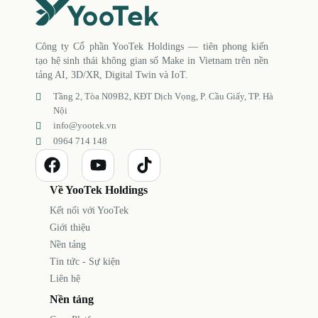
Công ty Cổ phần YooTek Holdings — tiên phong kiến
tạo hệ sinh thái không gian số Make in Vietnam trên nền
tảng AI, 3D/XR, Digital Twin và IoT.
Tầng 2, Tòa N09B2, KĐT Dịch Vọng, P. Cầu Giấy, TP. Hà
Nội
info@yootek.vn
0964 714 148
Về YooTek Holdings
Kết nối với YooTek
Giới thiệu
Nền tảng
Tin tức - Sự kiện
Liên hệ
Nền tảng