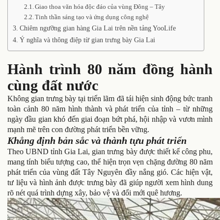
Giao thoa văn hóa độc đáo của vùng Đông – Tây
Tinh thần sáng tạo và ứng dụng công nghệ
Chiêm ngưỡng gian hàng Gia Lai trên nền tảng YooLife
Ý nghĩa và thông điệp từ gian trưng bày Gia Lai
Hành trình 80 năm đồng hành
cùng đất nước
Không gian trưng bày tại triển lãm đã tái hiện sinh động bức tranh
toàn cảnh 80 năm hình thành và phát triển của tỉnh – từ những
ngày đầu gian khó đến giai đoạn bứt phá, hội nhập và vươn mình
mạnh mẽ trên con đường phát triển bền vững.
Khẳng định bản sắc và thành tựu phát triển
Theo UBND tỉnh Gia Lai, gian trưng bày được thiết kế công phu,
mang tính biểu tượng cao, thể hiện trọn vẹn chặng đường 80 năm
phát triển của vùng đất Tây Nguyên đầy nắng gió. Các hiện vật,
tư liệu và hình ảnh được trưng bày đã giúp người xem hình dung
rõ nét quá trình dựng xây, bảo vệ và đổi mới quê hương.