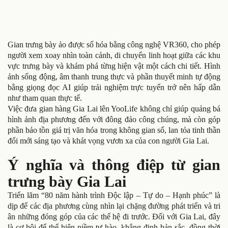
Gian trưng bày ảo được số hóa bằng công nghệ VR360, cho phép
người xem xoay nhìn toàn cảnh, di chuyển linh hoạt giữa các khu
vực trưng bày và khám phá từng hiện vật một cách chi tiết. Hình
ảnh sống động, âm thanh trung thực và phần thuyết minh tự động
bằng giọng đọc AI giúp trải nghiệm trực tuyến trở nên hấp dẫn
như tham quan thực tế.
Việc đưa gian hàng Gia Lai lên YooLife không chỉ giúp quảng bá
hình ảnh địa phương đến với đông đảo công chúng, mà còn góp
phần bảo tồn giá trị văn hóa trong không gian số, lan tỏa tinh thần
đổi mới sáng tạo và khát vọng vươn xa của con người Gia Lai.
Ý nghĩa và thông điệp từ gian
trưng bày Gia Lai
Triển lãm “80 năm hành trình Độc lập – Tự do – Hạnh phúc” là
dịp để các địa phương cùng nhìn lại chặng đường phát triển và tri
ân những đóng góp của các thế hệ đi trước. Đối với Gia Lai, đây
là cơ hội để thể hiện niềm tự hào, khẳng định bản sắc, đồng thời