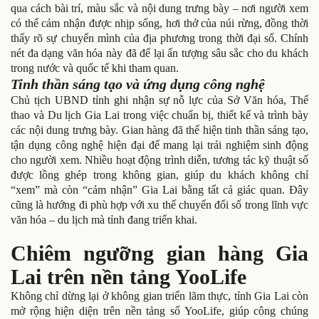
qua cách bài trí, màu sắc và nội dung trưng bày – nơi người xem
có thể cảm nhận được nhịp sống, hơi thở của núi rừng, đồng thời
thấy rõ sự chuyển mình của địa phương trong thời đại số. Chính
nét đa dạng văn hóa này đã để lại ấn tượng sâu sắc cho du khách
trong nước và quốc tế khi tham quan.
Tinh thần sáng tạo và ứng dụng công nghệ
Chủ tịch UBND tỉnh ghi nhận sự nỗ lực của Sở Văn hóa, Thể
thao và Du lịch Gia Lai trong việc chuẩn bị, thiết kế và trình bày
các nội dung trưng bày. Gian hàng đã thể hiện tinh thần sáng tạo,
tận dụng công nghệ hiện đại để mang lại trải nghiệm sinh động
cho người xem. Nhiều hoạt động trình diễn, tương tác kỹ thuật số
được lồng ghép trong không gian, giúp du khách không chỉ
“xem” mà còn “cảm nhận” Gia Lai bằng tất cả giác quan. Đây
cũng là hướng đi phù hợp với xu thế chuyển đổi số trong lĩnh vực
văn hóa – du lịch mà tỉnh đang triển khai.
Chiêm ngưỡng gian hàng Gia
Lai trên nền tảng YooLife
Không chỉ dừng lại ở không gian triển lãm thực, tỉnh Gia Lai còn
mở rộng hiện diện trên nền tảng số YooLife, giúp công chúng