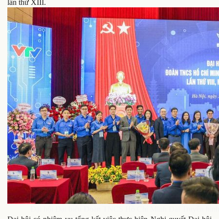
lần thứ XIII.
Đại hội Đại biểu Đoàn TNCS Hồ Chí Minh Đài Truyền hình 