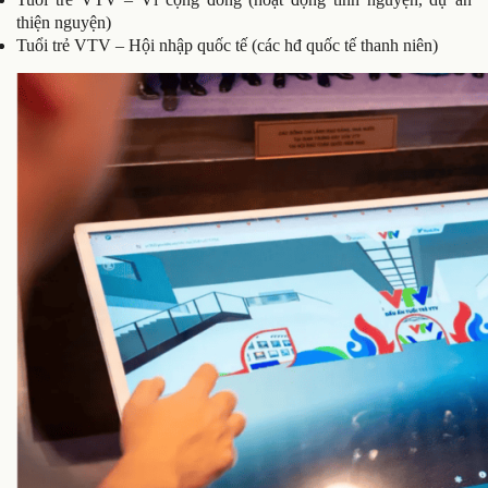
thiện nguyện)
Tuổi trẻ VTV – Hội nhập quốc tế (các hđ quốc tế thanh niên)