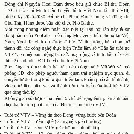
Đồng chí Nguyễn Hoài Đảm được bầu giữ chức Bí thư Đoàn
TNCS Hồ Chí Minh Đài Truyền hình Việt Nam lần thứ VIII,
nhiệm kỳ 2025-2030; Đồng chí Phạm Đức Chung và đồng chí
Chu Trần Hùng được bầu giữ chức Phó Bí thư.
Một trong những điểm nhấn đặc biệt tại Đại hội lần này là sự
đồng hành của YooLife – nền tảng Metaverse tiên phong tại Việt
Nam, YooLife vinh dự được đài VTV tin tưởng lựa chọn trở
thành đối tác công nghệ thực hiện Triển lãm số “Dấu ấn tuổi trẻ
VTV”, tái hiện sinh động lịch sử, hoạt động và tinh thần của các
thế hệ thanh niên Đài Truyền hình Việt Nam.
Bảo tàng ảo được thiết kế trên nền công nghệ VR360 và mô
phỏng 3D, cho phép người tham quan trải nghiệm trực quan, di
chuyển tự do trong không gian triển lãm, khám phá các hình ảnh,
video, tư liệu, hiện vật và thành tựu tiêu biểu của tuổi trẻ VTV
qua từng thời kỳ.
Không gian số được chia thành 5 chủ đề trọng tâm, phản ánh toàn
diện hành trình phát triển của Đoàn Thanh niên VTV:
Tuổi trẻ VTV – Vững tin theo Đảng, vững bước bên Đoàn
Tuổi trẻ VTV – Yêu nghề (tác nghiệp, giải thưởng)
Tuổi trẻ VTV – One VTV (các hđ an sinh nội bộ)
Tuổi trẻ VTV – Vì cộng đồng (hoạt động tình nguyện, dự án