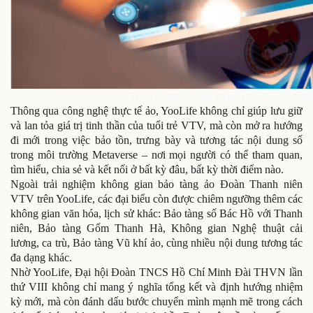
Triển lãm số “Dấu ấn tuổi trẻ VTV” gồm
Thông qua công nghệ thực tế ảo, YooLife không chỉ giúp lưu giữ
và lan tỏa giá trị tinh thần của tuổi trẻ VTV, mà còn mở ra hướng
đi mới trong việc bảo tồn, trưng bày và tương tác nội dung số
trong môi trường Metaverse – nơi mọi người có thể tham quan,
tìm hiểu, chia sẻ và kết nối ở bất kỳ đâu, bất kỳ thời điểm nào.
Ngoài trải nghiệm không gian bảo tàng ảo Đoàn Thanh niên
VTV trên YooLife, các đại biểu còn được chiêm ngưỡng thêm các
không gian văn hóa, lịch sử khác: Bảo tàng số Bác Hồ với Thanh
niên, Bảo tàng Gốm Thanh Hà, Không gian Nghệ thuật cải
lương, ca trù, Bảo tàng Vũ khí ảo, cùng nhiều nội dung tương tác
đa dạng khác.
Nhờ YooLife, Đại hội Đoàn TNCS Hồ Chí Minh Đài THVN lần
thứ VIII không chỉ mang ý nghĩa tổng kết và định hướng nhiệm
kỳ mới, mà còn đánh dấu bước chuyển mình mạnh mẽ trong cách