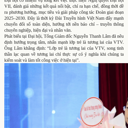
Đại hội có nhiệm vụ tổng kết việc thực hiện Nghị quyết Đại hội
VII, đánh giá những kết quả nổi bật, chỉ ra hạn chế, đồng thời đề
ra phương hướng, mục tiêu và giải pháp công tác Đoàn giai đoạn
2025–2030. Đây là thời kỳ Đài Truyền hình Việt Nam đẩy mạnh
chuyển đổi số toàn diện, hướng tới nền báo chí – truyền thông
chuyên nghiệp, hiện đại và nhân văn.
Phát biểu tại Đại hội, Tổng Giám đốc Nguyễn Thanh Lâm đã nêu
định hướng trọng tâm, nhấn mạnh lớp trẻ là tương lai của VTV.
Ông Lâm khẳng định: “Lớp trẻ là tương lai của VTV, song tinh
thần lạc quan về tương lai chỉ thực sự có ý nghĩa khi chúng ta
kiểm soát và làm tốt công việc ở hiện tại”.