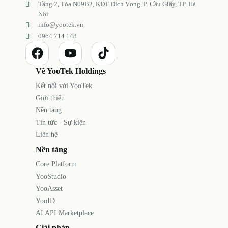
Tầng 2, Tòa N09B2, KĐT Dịch Vọng, P. Cầu Giấy, TP. Hà
Nội
info@yootek.vn
0964 714 148
Về YooTek Holdings
Kết nối với YooTek
Giới thiệu
Nền tảng
Tin tức - Sự kiện
Liên hệ
Nền tảng
Core Platform
YooStudio
YooAsset
YooID
AI API Marketplace
Giải pháp