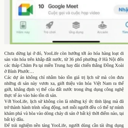
Ứng dụng YooLife đạt thứ hạng 
Chưa dừng lại ở đó, YooLife còn hướng tới ảo hóa hàng loạt di
sản văn hóa trên khắp đất nước, từ 36 phố phường ở Hà Nội đến
các tháp Chăm Pa tại miền Trung hay đài chiến thắng Đồng Xoài
ở Bình Phước…
Các dự án không chỉ nhằm bảo tồn giá trị lịch sử mà còn đưa
những di sản này vươn xa, giới thiệu văn hóa Việt Nam ra thế
giới, khẳng định vị thế của đất nước trong ứng dụng công nghệ
thực tế ảo vào bảo tồn di sản.
Với YooLife, lịch sử không còn là những ký ức tĩnh lặng mà đã
trở thành hành trình sống động, nơi mỗi người đều có thể tự mình
khám phá và hòa vào dòng chảy di sản ở bất kỳ thời điểm nào, tại
bất kỳ đâu.
Để trải nghiệm nền tảng YooLife, người dùng cần tải ứng dụng