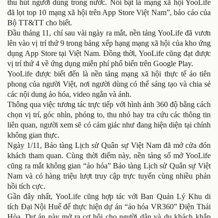
thu hút người dùng trong nước. Nổi bật là mạng xã hội YooLife
đã lọt top 10 mạng xã hội trên App Store Việt Nam”, báo cáo của
Bộ TT&TT cho biết.
Đầu tháng 11, chỉ sau vài ngày ra mắt, nền tảng YooLife đã vươn
lên vào vị trí thứ 9 trong bảng xếp hạng mạng xã hội của kho ứng
dụng App Store tại Việt Nam. Đồng thời, YooLife cũng đạt được
vị trí thứ 4 về ứng dụng miễn phí phổ biến trên Google Play.
YooLife được biết đến là nền tảng mạng xã hội thực tế ảo tiên
phong của người Việt, nơi người dùng có thể sáng tạo và chia sẻ
các nội dung ảo hóa, video ngắn và ảnh.
Thông qua việc tương tác trực tiếp với hình ảnh 360 độ bằng cách
chọn vị trí, góc nhìn, phóng to, thu nhỏ hay tra cứu các thông tin
liên quan, người xem sẽ có cảm giác như đang hiện diện tại chính
không gian thực.
Ngày 1/11, Bảo tàng Lịch sử Quân sự Việt Nam đã mở cửa đón
khách tham quan. Cùng thời điểm này, nền tảng số mở YooLife
cũng ra mắt không gian “ảo hóa” Bảo tàng Lịch sử Quân sự Việt
Nam và có hàng triệu lượt truy cập trực tuyến cùng nhiều phản
hồi tích cực.
Gần đây nhất, YooLife cũng hợp tác với Ban Quản Lý Khu di
tích Đại Nội Huế để thực hiện dự án “ảo hóa VR360” Điện Thái
Hòa. Dự án này mở ra cơ hội cho người dân và du khách khắp