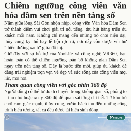
Chiêm ngưỡng công viên văn
hóa đầm sen trên nền tảng số
Nằm giữa lòng Sài Gòn nhộn nhịp, công viên Văn hóa Đầm Sen
trở thành điểm vui chơi giải trí nổi tiếng, thu hút hàng triệu du
khách mỗi năm. Không chỉ mang đến những trò chơi hiện đại,
thủy cung kỳ thú hay lễ hội rực rỡ, nơi đây còn được ví như
“thiên đường xanh” giữa đô thị.
Giờ đây với sự hỗ trợ của YooLife và công nghệ VR360, bạn
hoàn toàn có thể chiêm ngưỡng toàn bộ không gian Đầm Sen
ngay trên nền tảng số. Đây là bước tiến mới, giúp du khách dễ
dàng trải nghiệm trọn vẹn vẻ đẹp và sức sống của công viên mọi
lúc, mọi nơi.
Tham quan công viên với góc nhìn 360 độ
Người dùng có thể tự do di chuyển trong không gian số, phóng to
– thu nhỏ hoặc xoay 360 độ để quan sát từng chi tiết. Từ khu trò
chơi cảm giác mạnh, thủy cung, vườn bách thú đến những công
trình biểu tượng, tất cả đều được tái hiện sinh động.