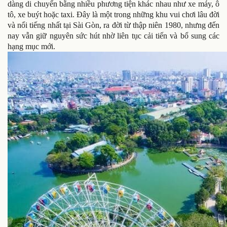
dàng di chuyển bằng nhiều phương tiện khác nhau như xe máy, ô
tô, xe buýt hoặc taxi. Đây là một trong những khu vui chơi lâu đời
và nổi tiếng nhất tại Sài Gòn, ra đời từ thập niên 1980, nhưng đến
nay vẫn giữ nguyên sức hút nhờ liên tục cải tiến và bổ sung các
hạng mục mới.