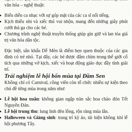
văn hóa – nghệ thuật:
Biểu diễn ca nhạc với sự góp mặt của các ca sĩ nổi tiếng.
Kịch thiếu nhi và xiếc thú vui nhộn, mang đến những giây phút
cười thả ga cho các bé.
Chương trình nghệ thuật truyền thống giúp gìn giữ và lan tỏa giá
trị văn hóa dân tộc.
Đặc biệt, sân khấu Dễ Mèn là điểm hẹn quen thuộc của các gia
đình có trẻ nhỏ. Tại đây, các bé được đắm chìm trong thế giới cổ
tích qua những vở kịch, xiếc và hoạt động giáo dục đầy tính giải
trí.
Trải nghiệm lễ hội bốn mùa tại Đầm Sen
Không chỉ có Carnival, công viên còn tổ chức nhiều sự kiện theo
chủ đề từng mùa trong năm như:
Lễ hội hoa xuân
: không gian ngập tràn sắc hoa chào đón Tết
Nguyên Đán.
Lễ hội trung thu
: lung linh đèn lồng, rộn ràng múa lân.
Halloween và Giáng sinh
: trang trí kỳ ảo, tái hiện không khí lễ
hội phương Tây.