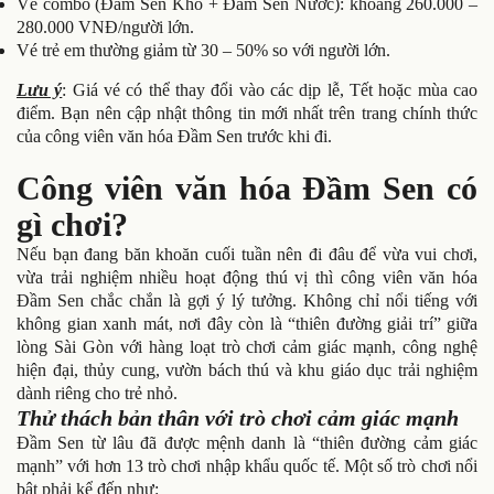
Vé combo (Đầm Sen Khô + Đầm Sen Nước): khoảng 260.000 –
280.000 VNĐ/người lớn.
Vé trẻ em thường giảm từ 30 – 50% so với người lớn.
Lưu ý
: Giá vé có thể thay đổi vào các dịp lễ, Tết hoặc mùa cao
điểm. Bạn nên cập nhật thông tin mới nhất trên trang chính thức
của công viên văn hóa Đầm Sen trước khi đi.
Công viên văn hóa Đầm Sen có
gì chơi?
Nếu bạn đang băn khoăn cuối tuần nên đi đâu để vừa vui chơi,
vừa trải nghiệm nhiều hoạt động thú vị thì công viên văn hóa
Đầm Sen chắc chắn là gợi ý lý tưởng. Không chỉ nổi tiếng với
không gian xanh mát, nơi đây còn là “thiên đường giải trí” giữa
lòng Sài Gòn với hàng loạt trò chơi cảm giác mạnh, công nghệ
hiện đại, thủy cung, vườn bách thú và khu giáo dục trải nghiệm
dành riêng cho trẻ nhỏ.
Thử thách bản thân với trò chơi cảm giác mạnh
Đầm Sen từ lâu đã được mệnh danh là “thiên đường cảm giác
mạnh” với hơn 13 trò chơi nhập khẩu quốc tế. Một số trò chơi nổi
bật phải kể đến như: