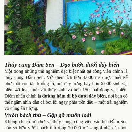
ầm Sen từ lâu đã được mệnh danh là “thiên đường cảm giác 
Thủy cung Đầm Sen – Dạo bước dưới đáy biển
Một trong những trải nghiệm đặc biệt nhất tại công viên chính là
thủy cung Đầm Sen. Với diện tích hơn 3.000 m² được thiết kế
như một con tàu khổng lồ, nơi đây trưng bày hơn 6.000 sinh vật
biển, 40 loại thực vật thủy sinh và hơn 150 loài động vật biển.
Điểm nhấn chính là
đường hầm đi bộ dưới đáy biển
, nơi bạn có
thể ngắm nhìn đàn cá bơi lội ngay phía trên đầu – một trải nghiệm
vô cùng ấn tượng.
Vườn bách thú – Gặp gỡ muôn loài
Không chỉ có trò chơi và thủy cung, công viên văn hóa Đầm Sen
còn sở hữu vườn bách thú rộng 20.000 m² – ngôi nhà của hơn