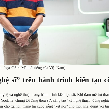
– họa sĩ Sơn Mài nổi tiếng của Việt Nam)
ệ sĩ” trên hành trình kiến tạo c
ghệ và nghệ thuật trong hành trình kiến tạo số. Khi đam mê trở thàn
Ở YooLife, chúng tôi đang thỏa sức sáng tạo “kỹ nghệ thuật” đúng ngh
n cho xã hội, mang lại cuộc sống “kết nối” cho mọi nhà, đúng với ti