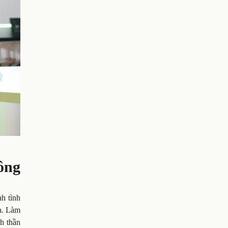
ông
h tình
ĩa. Làm
nh thần