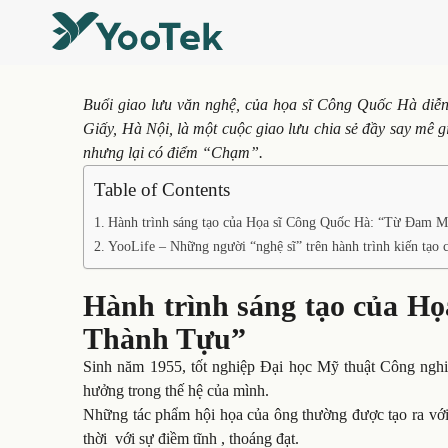
Buổi giao lưu văn nghệ, của họa sĩ Công Quốc Hà diễn
Giấy, Hà Nội, là một cuộc giao lưu chia sẻ đầy say mê 
nhưng lại có điểm “Chạm”.
Table of Contents
Hành trình sáng tạo của Họa sĩ Công Quốc Hà: “Từ Đam 
YooLife – Những người “nghệ sĩ” trên hành trình kiến tạo 
Hành trình sáng tạo của H
Thành Tựu”
Sinh năm 1955, tốt nghiệp Đại học Mỹ thuật Công ngh
hưởng trong thế hệ của mình.
Những tác phẩm hội họa của ông thường được tạo ra với
thời với sự điềm tĩnh , thoáng đạt.