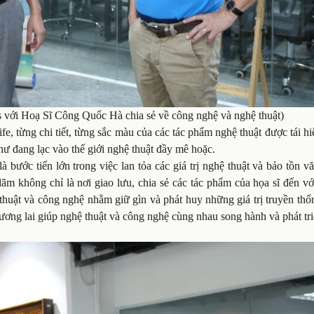
ới Hoạ Sĩ Công Quốc Hà chia sẻ về công nghệ và nghệ thuật)
 từng chi tiết, từng sắc màu của các tác phẩm nghệ thuật được tái h
hư đang lạc vào thế giới nghệ thuật đầy mê hoặc.
bước tiến lớn trong việc lan tỏa các giá trị nghệ thuật và bảo tồn v
ãm không chỉ là nơi giao lưu, chia sẻ các tác phẩm của họa sĩ đến v
huật và công nghệ nhằm giữ gìn và phát huy những giá trị truyền thố
tương lai giúp nghệ thuật và công nghệ cùng nhau song hành và phát tri