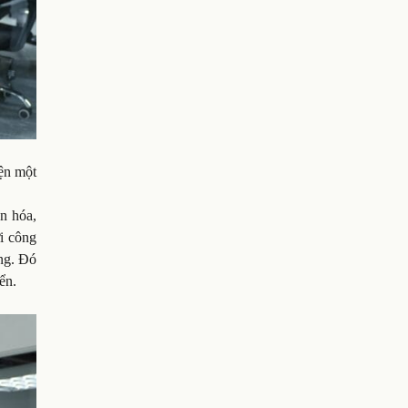
iện một
ăn hóa,
ới công
ng. Đó
ển.