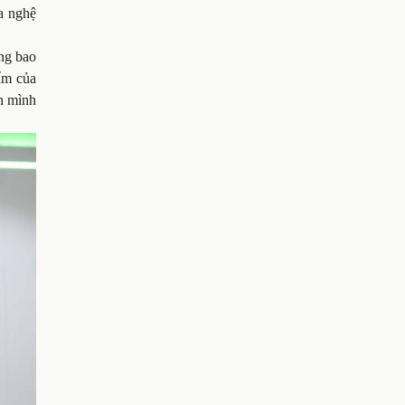
ỏa nghệ
ẳng bao
ẩm của
nh mình