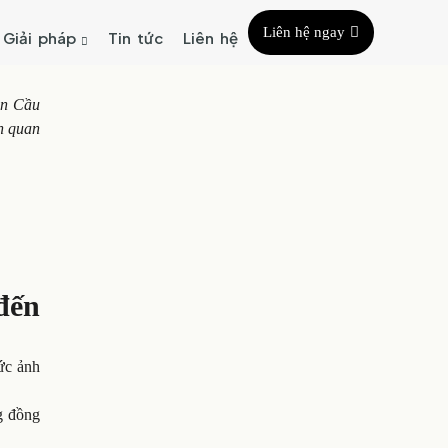
Liên hệ ngay
Giải pháp
Tin tức
Liên hệ
ận Cầu
ên quan
đến
ức ảnh
g đồng