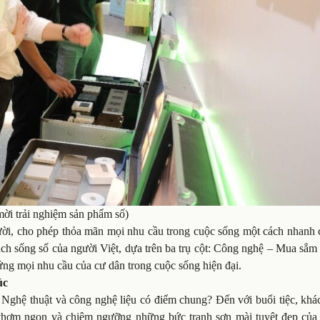
ời trải nghiệm sản phẩm số)
ười, cho phép thỏa mãn mọi nhu cầu trong cuộc sống một cách nhanh 
ách sống số của người Việt, dựa trên ba trụ cột: Công nghệ – Mua sắm
 ứng mọi nhu cầu của cư dân trong cuộc sống hiện đại.
úc
: Nghệ thuật và công nghệ liệu có điểm chung? Đến với buổi tiệc, kh
 thơm ngon và chiêm ngưỡng những bức tranh sơn mài tuyệt đẹp của 