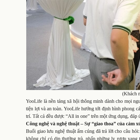
(Khách m
YooLife là nền tảng xã hội thông minh dành cho mọi ng
tiện lợi và an toàn. YooLife hướng tới định hình phong c
trí. Tất cả đều được “All in one” trên một ứng dụng, đáp
Công nghệ và nghệ thuật – Sự “giao thoa” của cảm x
Buổi giao lưu nghệ thuật ấm cúng đã trả lời cho câu hỏi
không chỉ có dịp thưởng trà, nhấp những ly rượu vang