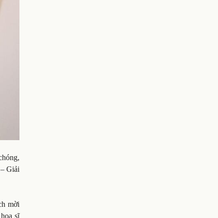
chóng,
 – Giải
ách mời
họa sĩ