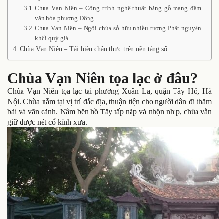
Chùa Vạn Niên – Công trình nghệ thuật bằng gỗ mang đậm
văn hóa phương Đông
Chùa Vạn Niên – Ngôi chùa sở hữu nhiều tượng Phật nguyên
khối quý giá
Chùa Vạn Niên – Tái hiện chân thực trên nền tảng số
Chùa Vạn Niên tọa lạc ở đâu?
Chùa Vạn Niên tọa lạc tại phường Xuân La, quận Tây Hồ, Hà
Nội. Chùa nằm tại vị trí đắc địa, thuận tiện cho người dân đi thăm
bái và vãn cảnh. Nằm bên hồ Tây tấp nập và nhộn nhịp, chùa vẫn
giữ được nét cổ kính xưa.