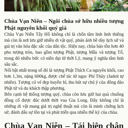
Chùa Vạn Niên – Công trình nghệ thuật bằng 
Chùa Vạn Niên – Ngôi chùa sở hữu nhiều tượng
Phật nguyên khối quý giá
Chùa Vạn Niên Tây Hồ không chỉ là chốn tâm linh linh thiêng
mà còn là nơi lưu giữ nhiều di vật quý, phản ánh bề dày lịch sử và
giá trị văn hóa đặc sắc của dân tộc. Hiện nay, chùa bảo tồn hơn 40
pho tượng tròn, bao gồm tượng Phật, tượng Mẫu và tượng Tổ,
trong đó nhiều bức có niên đại từ thời Lý, mang ý nghĩa tâm linh
sâu sắc.
Nổi bật nhất trong số đó là tượng Phật Thích Ca nguyên khối, cao
hơn 1,3m, nặng 600kg, được chế tác từ ngọc Phỉ Thúy (Jadeit tự
nhiên). Tượng có vẻ đẹp huyền bí, thu hút sự chú ý của đông đảo
Phật tử và du khách thập phương.
Bên cạnh hệ thống tượng quý, chùa còn lưu giữ hai quả chuông
đồng cổ được đúc dưới thời vua Gia Long. Đây không chỉ là
những di vật mang giá trị nghệ thuật mà còn là minh chứng lịch
sử, đánh dấu sự tồn tại và phát triển qua nhiều thế kỷ của chùa.
Chùa Vạn Niên – Tái hiện chân