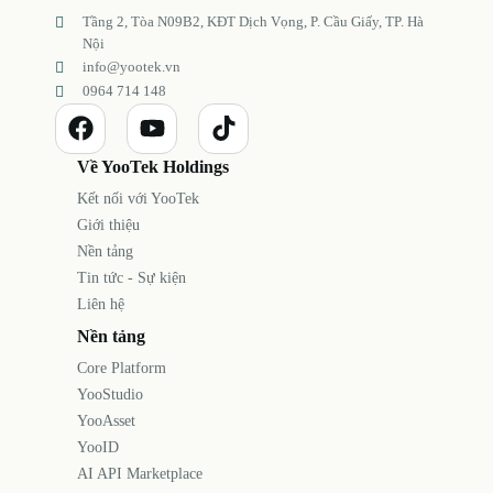
Tầng 2, Tòa N09B2, KĐT Dịch Vọng, P. Cầu Giấy, TP. Hà
Nội
info@yootek.vn
0964 714 148
Về YooTek Holdings
Kết nối với YooTek
Giới thiệu
Nền tảng
Tin tức - Sự kiện
Liên hệ
Nền tảng
Core Platform
YooStudio
YooAsset
YooID
AI API Marketplace