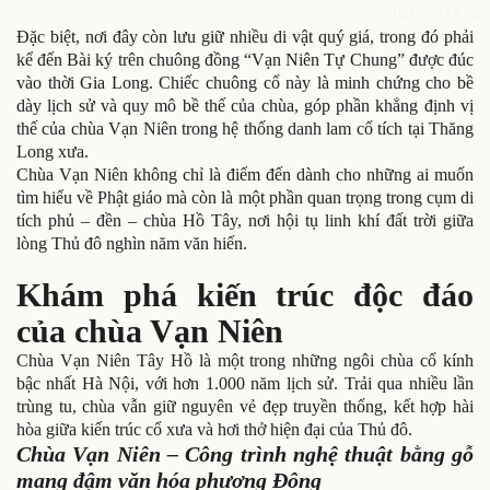
nhất tại Hà Nội
Đặc biệt, nơi đây còn lưu giữ nhiều di vật quý giá, trong đó phải
kể đến Bài ký trên chuông đồng “Vạn Niên Tự Chung” được đúc
vào thời Gia Long. Chiếc chuông cổ này là minh chứng cho bề
dày lịch sử và quy mô bề thế của chùa, góp phần khẳng định vị
thế của chùa Vạn Niên trong hệ thống danh lam cổ tích tại Thăng
Long xưa.
Chùa Vạn Niên không chỉ là điểm đến dành cho những ai muốn
tìm hiểu về Phật giáo mà còn là một phần quan trọng trong cụm di
tích phủ – đền – chùa Hồ Tây, nơi hội tụ linh khí đất trời giữa
lòng Thủ đô nghìn năm văn hiến.
Khám phá kiến trúc độc đáo
của chùa Vạn Niên
Chùa Vạn Niên Tây Hồ là một trong những ngôi chùa cổ kính
bậc nhất Hà Nội, với hơn 1.000 năm lịch sử. Trải qua nhiều lần
trùng tu, chùa vẫn giữ nguyên vẻ đẹp truyền thống, kết hợp hài
hòa giữa kiến trúc cổ xưa và hơi thở hiện đại của Thủ đô.
Chùa Vạn Niên – Công trình nghệ thuật bằng gỗ
mang đậm văn hóa phương Đông