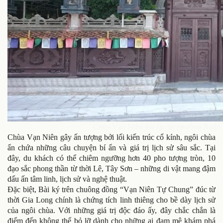
Chùa Vạn Niên tọa lạc tại phường Xuân
Chùa Vạn Niên gây ấn tượng bởi lối kiến trúc cổ kính, ngôi chùa
ẩn chứa những câu chuyện bí ẩn và giá trị lịch sử sâu sắc. Tại
đây, du khách có thể chiêm ngưỡng hơn 40 pho tượng tròn, 10
đạo sắc phong thần từ thời Lê, Tây Sơn – những di vật mang đậm
dấu ấn tâm linh, lịch sử và nghệ thuật.
Đặc biệt, Bài ký trên chuông đồng “Vạn Niên Tự Chung” đúc từ
thời Gia Long chính là chứng tích linh thiêng cho bề dày lịch sử
của ngôi chùa. Với những giá trị độc đáo ấy, đây chắc chắn là
điểm đến không thể bỏ lỡ dành cho những ai đam mê khám phá