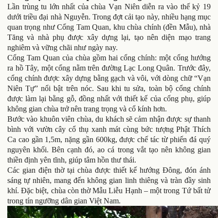
Lần trùng tu lớn nhất của chùa Vạn Niên diễn ra vào thế kỷ 19
dưới triều đại nhà Nguyễn. Trong đợt cải tạo này, nhiều hạng mục
quan trọng như Cổng Tam Quan, khu chùa chính (đền Mẫu), nhà
Tăng và nhà phụ được xây dựng lại, tạo nên diện mạo trang
nghiêm và vững chãi như ngày nay.
Cổng Tam Quan của chùa gồm hai cổng chính: một cổng hướng
ra hồ Tây, một cổng nằm trên đường Lạc Long Quân. Trước đây,
cổng chính được xây dựng bằng gạch và vôi, với dòng chữ “Vạn
Niên Tự” nổi bật trên nóc. Sau khi tu sửa, toàn bộ cổng chính
được làm lại bằng gỗ, đồng nhất với thiết kế của cổng phụ, giúp
không gian chùa trở nên trang trọng và cổ kính hơn.
Bước vào khuôn viên chùa, du khách sẽ cảm nhận được sự thanh
bình với vườn cây cổ thụ xanh mát cùng bức tượng Phật Thích
Ca cao gần 1,5m, nặng gần 600kg, được chế tác từ phiến đá quý
nguyên khối. Bên cạnh đó, ao cá trong vắt tạo nên không gian
thiền định yên tĩnh, giúp tâm hồn thư thái.
Các gian điện thờ tại chùa được thiết kế hướng Đông, đón ánh
sáng tự nhiên, mang đến không gian linh thiêng và tràn đầy sinh
khí. Đặc biệt, chùa còn thờ Mẫu Liễu Hạnh – một trong Tứ bất tử
trong tín ngưỡng dân gian Việt Nam.