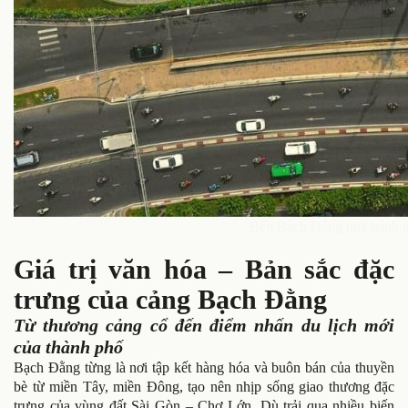
Bến Bạch Đằng qua hành tr
Giá trị văn hóa – Bản sắc đặc
trưng của cảng Bạch Đằng
Từ thương cảng cổ đến điểm nhấn du lịch mới
của thành phố
Bạch Đằng từng là nơi tập kết hàng hóa và buôn bán của thuyền
bè từ miền Tây, miền Đông, tạo nên nhịp sống giao thương đặc
trưng của vùng đất Sài Gòn – Chợ Lớn. Dù trải qua nhiều biến