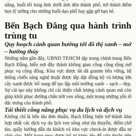
nắng, buổi tối lung linh dưới ánh đèn thành phố, trở thành điểm
hẹn lý tưởng cho những buổi dạo phố hay gặp gỡ bạn bè.
Bến Bạch Đằng qua hành trình
trùng tu
Quy hoạch cảnh quan hướng tới đô thị xanh – mở
– hướng thủy
Những năm gần đây, UBND TP.HCM tập trung chỉnh trang Bến
Bạch Đằng, biến nơi đây thành không gian công cộng rộng mở
phục vụ cộng đồng. Khu vực được lát đá granite bền vững, hệ
thống chiếu sáng nghệ thuật được lắp đặt đồng bộ và lượng lớn
cây xanh được bổ sung để tạo lập môi trường xanh – sạch – đẹp.
Sự cải tạo này không chỉ cải thiện chất lượng cảnh quan mà còn
giúp khôi phục đường chân trời ven sông, một trong những yếu tố
đặc trưng của thành phố.
Tái thiết công năng phục vụ du lịch và dịch vụ
Không chỉ là bến tàu đơn thuần, Bạch Đằng hiện trở thành khu
hợp nhất các dịch vụ du lịch ven sông như du thuyền, điểm chờ
tàu, quầy hướng dẫn du khách và khu vực check-in được đầu tư
chỉn chu. Mỗi hạng mục được bố trí khéo léo để vừa thuận tiện