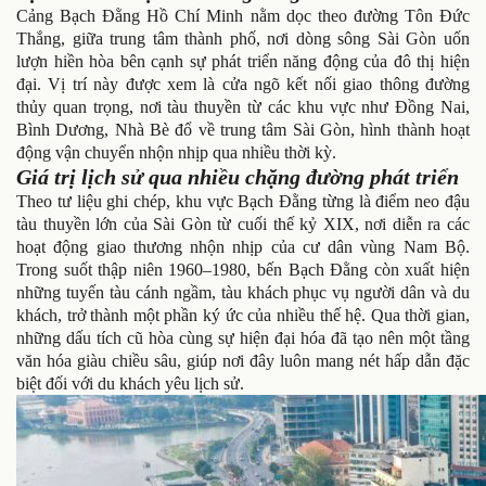
Cảng Bạch Đằng Hồ Chí Minh nằm dọc theo đường Tôn Đức
Thắng, giữa trung tâm thành phố, nơi dòng sông Sài Gòn uốn
lượn hiền hòa bên cạnh sự phát triển năng động của đô thị hiện
đại. Vị trí này được xem là cửa ngõ kết nối giao thông đường
thủy quan trọng, nơi tàu thuyền từ các khu vực như Đồng Nai,
Bình Dương, Nhà Bè đổ về trung tâm Sài Gòn, hình thành hoạt
động vận chuyển nhộn nhịp qua nhiều thời kỳ.
Giá trị lịch sử qua nhiều chặng đường phát triển
Theo tư liệu ghi chép, khu vực Bạch Đằng từng là điểm neo đậu
tàu thuyền lớn của Sài Gòn từ cuối thế kỷ XIX, nơi diễn ra các
hoạt động giao thương nhộn nhịp của cư dân vùng Nam Bộ.
Trong suốt thập niên 1960–1980, bến Bạch Đằng còn xuất hiện
những tuyến tàu cánh ngầm, tàu khách phục vụ người dân và du
khách, trở thành một phần ký ức của nhiều thế hệ. Qua thời gian,
những dấu tích cũ hòa cùng sự hiện đại hóa đã tạo nên một tầng
văn hóa giàu chiều sâu, giúp nơi đây luôn mang nét hấp dẫn đặc
biệt đối với du khách yêu lịch sử.