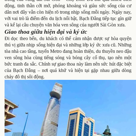
động, tinh thần cởi mở, phóng khoáng và giàu sức sống của cư
dân nơi đây vẫn còn hiện rõ trong nhịp sống mỗi ngày. Ngày nay,
với vai trò là điểm đến du lịch nổi bật, Bạch Đằng tiếp tục gìn giữ
và kể lại câu chuyện văn hóa ven sông của người Sài Gòn xưa.
Giao thoa giữa hiện đại và ký ức
Đi dọc theo bến, du khách có thể cảm nhận được sự hòa quyện
thú vị giữa nhịp sống hiện đại và những lớp ký ức xưa cũ. Những
tòa nhà cao tầng, tuyến Metro đang hoàn thiện, du thuyền neo đậu
ven sông hòa cùng tiếng sóng và bóng cây cổ thụ, tạo nên một
bức tranh đa sắc. Chính sự giao thoa này làm nên sức hút đặc biệt
của Bạch Đằng – nơi quá khứ và hiện tại gặp nhau giữa dòng
chảy đô thị sôi động.