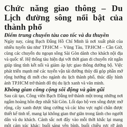
Chức năng giao thông – Du
Lịch đường sông nổi bật của
thành phố
Điểm trung chuyển tàu cao tốc và du thuyền
Ngày nay, cảng Bạch Đằng Hồ Chí Minh là nơi xuất phát của
nhiều tuyến tàu như TP.HCM – Vũng Tàu, TP.HCM – Cần Giờ,
cùng các chuyến du ngoạn sông Sài Gòn dành cho khách nội địa
và quốc tế. Hệ thống tàu hiện đại với thời gian di chuyển rút ngắn
giúp tăng tính kết nối và giảm áp lực giao thông đường bộ. Việc
phát triển mạnh mẽ các tuyến vận tải đường thủy đã góp phần mở
rộng hướng đi mới cho ngành du lịch thành phố, thúc đẩy hình
ảnh TP.HCM trở thành đô thị du lịch xanh và văn minh.
Không gian công cộng sôi động và gần gũi
Sau cải tạo, Công viên Bạch Đằng trở thành một trong những nơi
ngắm hoàng hôn đẹp nhất Sài Gòn. Lối dạo bộ ven sông được mở
rộng, cây xanh được tăng cường và các khu vực nghỉ chân được
thiết kế tinh tế, mang lại không gian thư giãn trong lành cho người
dân và du khách. Cảnh sắc nơi đây vào mỗi thời khắc lại mang
một cảm xúc khác: buổi sáng yên bình, buổi chiều rực rỡ ánh