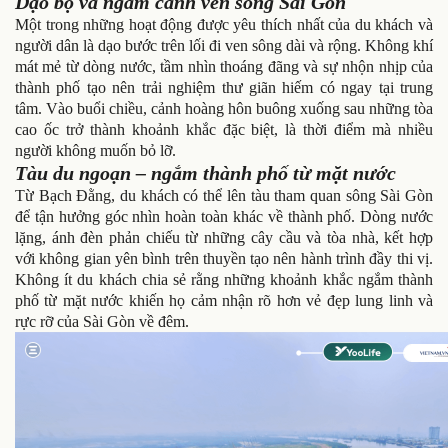
Dạo bộ và ngắm cảnh ven sông Sài Gòn
Một trong những hoạt động được yêu thích nhất của du khách và
người dân là dạo bước trên lối đi ven sông dài và rộng. Không khí
mát mẻ từ dòng nước, tầm nhìn thoáng đãng và sự nhộn nhịp của
thành phố tạo nên trải nghiệm thư giãn hiếm có ngay tại trung
tâm. Vào buổi chiều, cảnh hoàng hôn buông xuống sau những tòa
cao ốc trở thành khoảnh khắc đặc biệt, là thời điểm mà nhiều
người không muốn bỏ lỡ.
Tàu du ngoạn – ngắm thành phố từ mặt nước
Từ Bạch Đằng, du khách có thể lên tàu tham quan sông Sài Gòn
để tận hưởng góc nhìn hoàn toàn khác về thành phố. Dòng nước
lặng, ánh đèn phản chiếu từ những cây cầu và tòa nhà, kết hợp
với không gian yên bình trên thuyền tạo nên hành trình đầy thi vị.
Không ít du khách chia sẻ rằng những khoảnh khắc ngắm thành
phố từ mặt nước khiến họ cảm nhận rõ hơn vẻ đẹp lung linh và
rực rỡ của Sài Gòn về đêm.