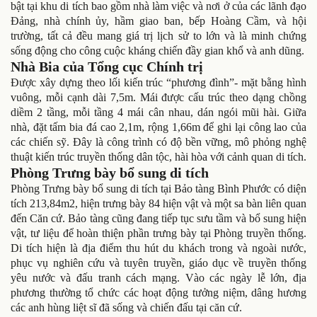
bật tại khu di tích bao gồm nhà làm việc và nơi ở của các lãnh đạo
Đảng, nhà chính ủy, hầm giao ban, bếp Hoàng Cầm, và hội
trường, tất cả đều mang giá trị lịch sử to lớn và là minh chứng
sống động cho công cuộc kháng chiến đầy gian khổ và anh dũng.
Nhà Bia của Tổng cục Chính trị
Được xây dựng theo lối kiến trúc “phương đình”- mặt bằng hình
vuông, mỗi cạnh dài 7,5m. Mái được cấu trúc theo dạng chồng
diềm 2 tầng, mỗi tầng 4 mái cân nhau, dán ngói mũi hài. Giữa
nhà, đặt tấm bia đá cao 2,1m, rộng 1,66m để ghi lại công lao của
các chiến sỹ. Đây là công trình có độ bền vững, mô phỏng nghệ
thuật kiến trúc truyền thống dân tộc, hài hòa với cảnh quan di tích.
Phòng Trưng bày bổ sung di tích
Phòng Trưng bày bổ sung di tích tại Bảo tàng Bình Phước có diện
tích 213,84m2, hiện trưng bày 84 hiện vật và một sa bàn liên quan
đến Căn cứ. Bảo tàng cũng đang tiếp tục sưu tầm và bổ sung hiện
vật, tư liệu để hoàn thiện phần trưng bày tại Phòng truyền thống.
Di tích hiện là địa điểm thu hút du khách trong và ngoài nước,
phục vụ nghiên cứu và tuyên truyền, giáo dục về truyền thống
yêu nước và đấu tranh cách mạng. Vào các ngày lễ lớn, địa
phương thường tổ chức các hoạt động tưởng niệm, dâng hương
các anh hùng liệt sĩ đã sống và chiến đấu tại căn cứ.