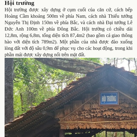
Hội trường
Hội trường được xây dựng ở cụm cuối của căn cứ, cách bếp
Hoàng Cầm khoảng 500m về phía Nam, cách nhà Thiếu tướng
Nguyễn Thị Định 150m về phía Bắc, và cách nhà Đại tướng Lê
Đức Anh 100m về phía Đông Bắc. Hội trường có chiều dài
12,8m, rộng 6,8m, tổng diện tích 87,4m2 (bao gồm cả giao thông
hào với diện tích 789m2). Một phần của nhà được đào xuống
lòng đất với độ sâu 0,9m để phục vụ cho các hoạt động, trong khi
phần mái được xây dựng nổi trên mặt đất.