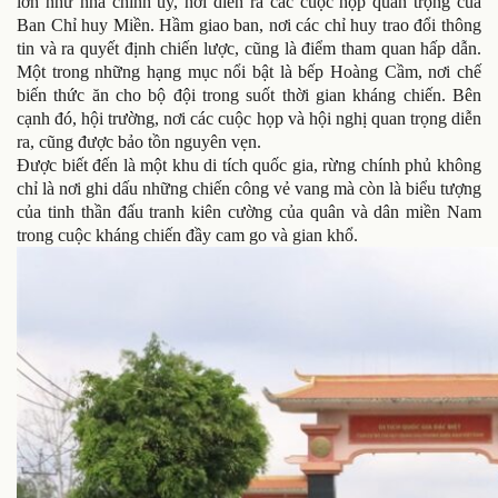
lớn như nhà chính ủy, nơi diễn ra các cuộc họp quan trọng của
Ban Chỉ huy Miền. Hầm giao ban, nơi các chỉ huy trao đổi thông
tin và ra quyết định chiến lược, cũng là điểm tham quan hấp dẫn.
Một trong những hạng mục nổi bật là bếp Hoàng Cầm, nơi chế
biến thức ăn cho bộ đội trong suốt thời gian kháng chiến. Bên
cạnh đó, hội trường, nơi các cuộc họp và hội nghị quan trọng diễn
ra, cũng được bảo tồn nguyên vẹn.
Được biết đến là một khu di tích quốc gia, rừng chính phủ không
chỉ là nơi ghi dấu những chiến công vẻ vang mà còn là biểu tượng
của tinh thần đấu tranh kiên cường của quân và dân miền Nam
trong cuộc kháng chiến đầy cam go và gian khổ.