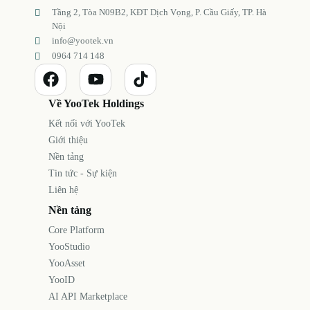
Tầng 2, Tòa N09B2, KĐT Dịch Vọng, P. Cầu Giấy, TP. Hà
Nội
info@yootek.vn
0964 714 148
Về YooTek Holdings
Kết nối với YooTek
Giới thiệu
Nền tảng
Tin tức - Sự kiện
Liên hệ
Nền tảng
Core Platform
YooStudio
YooAsset
YooID
AI API Marketplace