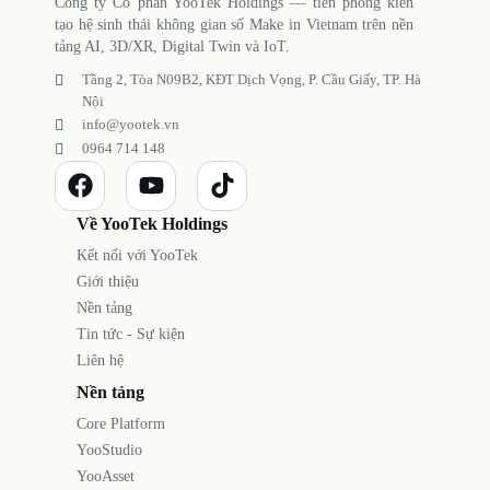
Công ty Cổ phần YooTek Holdings — tiên phong kiến
tạo hệ sinh thái không gian số Make in Vietnam trên nền
tảng AI, 3D/XR, Digital Twin và IoT.
Tầng 2, Tòa N09B2, KĐT Dịch Vọng, P. Cầu Giấy, TP. Hà
Nội
info@yootek.vn
0964 714 148
Về YooTek Holdings
Kết nối với YooTek
Giới thiệu
Nền tảng
Tin tức - Sự kiện
Liên hệ
Nền tảng
Core Platform
YooStudio
YooAsset