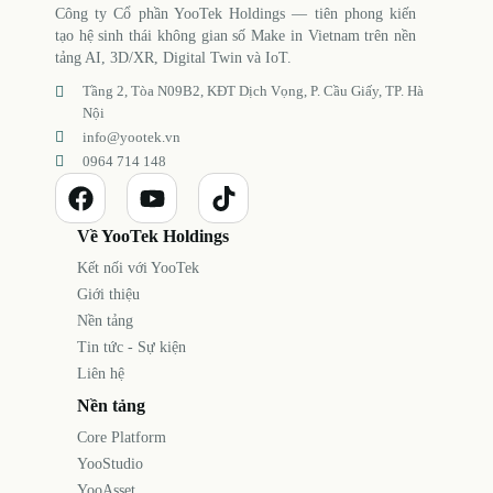
Công ty Cổ phần YooTek Holdings — tiên phong kiến
tạo hệ sinh thái không gian số Make in Vietnam trên nền
tảng AI, 3D/XR, Digital Twin và IoT.
Tầng 2, Tòa N09B2, KĐT Dịch Vọng, P. Cầu Giấy, TP. Hà
Nội
info@yootek.vn
0964 714 148
Về YooTek Holdings
Kết nối với YooTek
Giới thiệu
Nền tảng
Tin tức - Sự kiện
Liên hệ
Nền tảng
Core Platform
YooStudio
YooAsset