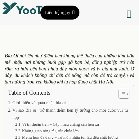
Liên hệ ngay
Bia Ơi
nổi lên như điểm hẹn không thể thiếu của những tâm hồn
mê nhậu nơi những buổi gặp gỡ bạn bè, đồng nghiệp trở nên
rôm rả hơn bên bàn nhậu đầy món ngon và ly bia mát lạnh. Ở
đây, du khách không chỉ đến để uống mà còn để trò chuyện và
tận hưởng trọn vẹn không khí tụ họp đúng chất Hà Nội.
Table of Contents
Giới thiệu về quán nhậu bia ơi
Vì sao Bia ơi trở thành điểm hẹn lý tưởng cho mọi cuộc vui tụ
họp
Vị trí thuận tiện – Gặp nhau chẳng cần hẹn xa
Không gian rộng rãi, sức chứa lớn
Menu hơn đa dạng – Từ món nhậu tới lẩu đều chất lượng