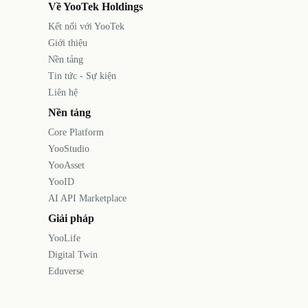
Về YooTek Holdings
Kết nối với YooTek
Giới thiệu
Nền tảng
Tin tức - Sự kiện
Liên hệ
Nền tảng
Core Platform
YooStudio
YooAsset
YooID
AI API Marketplace
Giải pháp
YooLife
Digital Twin
Eduverse