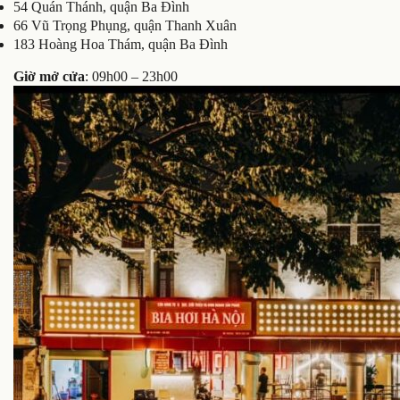
54 Quán Thánh, quận Ba Đình
66 Vũ Trọng Phụng, quận Thanh Xuân
183 Hoàng Hoa Thám, quận Ba Đình
Giờ mở cửa
: 09h00 – 23h00