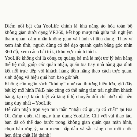
Điểm nổi bật của YooLife chính là khả năng ảo hóa toàn bộ
không gian dưới dạng VR360, kết hợp mượt mà giữa trải nghiệm
tham quan, cảm nhận không gian và hành vi tiêu dùng. Thay vì
xem ảnh tĩnh, người dùng có thể dạo quanh quán bằng góc nhìn
360 độ, xem cách bài trí tại khu vực mình thích.
YooLife không chỉ là công cụ quảng bá mà là một trợ lý bán hàng
thế hệ mới, giúp các quán nhậu, quán bia hay nhà hàng gia đình
kết nối trực tiếp với khách hàng tiềm năng theo cách trực quan,
sinh động và hiệu quả hơn bao giờ hết.
Không cần ngân sách “khủng” như các thương hiệu lớn, giờ đây
bất kỳ mô hình F&B nào cũng có thể nâng tầm trải nghiệm khách
hàng, tạo sự khác biệt và tăng tỉ lệ chuyển đổi chỉ nhờ một nền
tảng duy nhất – YooLife.
Để cảm nhận trọn vẹn tinh thần “nhậu có gu, tụ có chất” tại Bia
Ơi, đừng quên tải ngay ứng dụng YooLife. Chỉ với vài thao tác,
bạn đã có thể dạo bước trong không gian quán qua màn hình,
chọn bàn ưng ý, xem menu hấp dẫn và sẵn sàng cho một cuộc
hẹn đậm chất Hà thành!