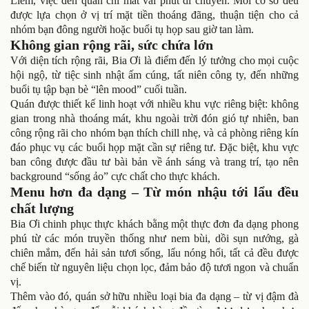
Liêm, việc đến quán chỉ mất vài phút di chuyển. Mỗi cơ sở đều
được lựa chọn ở vị trí mặt tiền thoáng đãng, thuận tiện cho cả
nhóm bạn đông người hoặc buổi tụ họp sau giờ tan làm.
Không gian rộng rãi, sức chứa lớn
Với diện tích rộng rãi, Bia Ơi là điểm đến lý tưởng cho mọi cuộc
hội ngộ, từ tiệc sinh nhật ấm cúng, tất niên công ty, đến những
buổi tụ tập bạn bè “lên mood” cuối tuần.
Quán được thiết kế linh hoạt với nhiều khu vực riêng biệt: không
gian trong nhà thoáng mát, khu ngoài trời đón gió tự nhiên, ban
công rộng rãi cho nhóm bạn thích chill nhẹ, và cả phòng riêng kín
đáo phục vụ các buổi họp mặt cần sự riêng tư. Đặc biệt, khu vực
ban công được đầu tư bài bản về ánh sáng và trang trí, tạo nên
background “sống ảo” cực chất cho thực khách.
Menu hơn đa dạng – Từ món nhậu tới lẩu đều
chất lượng
Bia Ơi chinh phục thực khách bằng một thực đơn đa dạng phong
phú từ các món truyền thống như nem bùi, dồi sụn nướng, gà
chiên mắm, đến hải sản tươi sống, lẩu nóng hổi, tất cả đều được
chế biến từ nguyên liệu chọn lọc, đảm bảo độ tươi ngon và chuẩn
vị.
Thêm vào đó, quán sở hữu nhiều loại bia đa dạng – từ vị đậm đà