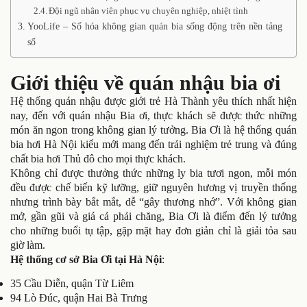
Đội ngũ nhân viên phục vụ chuyên nghiệp, nhiệt tình
YooLife – Số hóa không gian quán bia sống động trên nền tảng
số
Giới thiệu về quán nhậu bia ơi
Hệ thống quán nhậu được giới trẻ Hà Thành yêu thích nhất hiện
nay, đến với quán nhậu Bia ơi, thực khách sẽ được thức những
món ăn ngon trong không gian lý tưởng. Bia Ơi là hệ thống quán
bia hơi Hà Nội kiểu mới mang đến trải nghiệm trẻ trung và đúng
chất bia hơi Thủ đô cho mọi thực khách.
Không chỉ được thưởng thức những ly bia tươi ngon, mỗi món
đều được chế biến kỹ lưỡng, giữ nguyên hương vị truyền thống
nhưng trình bày bắt mắt, dễ “gây thương nhớ”. Với không gian
mở, gần gũi và giá cả phải chăng, Bia Ơi là điểm đến lý tưởng
cho những buổi tụ tập, gặp mặt hay đơn giản chỉ là giải tỏa sau
giờ làm.
Hệ thống cơ sở Bia Ơi tại Hà Nội
:
35 Cầu Diễn, quận Từ Liêm
94 Lò Đúc, quận Hai Bà Trưng