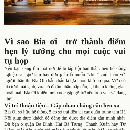
Hệ thống quán nhậu được giới trẻ
Vì sao Bia ơi trở thành điểm
hẹn lý tưởng cho mọi cuộc vui
tụ họp
Nếu bạn đang tìm một nơi để tụ tập hội bạn thân, hẹn hò đồng
nghiệp sau giờ làm hay đơn giản là muốn “chill” cuối tuần với
người thân thì Bia Ơi chắc chắn là lựa chọn khó bỏ qua. Vừa có
bia tươi mát lạnh, vừa có đồ ăn nhậu hấp dẫn, lại thêm không gian
thoải mái, Bia Ơi khiến mọi cuộc gặp gỡ trở nên trọn vẹn và đáng
nhớ.
Vị trí thuận tiện – Gặp nhau chẳng cần hẹn xa
Bia Ơi sở hữu hệ thống 5 cơ sở trải đều tại các quận trung tâm Hà
Nội giúp thực khách dễ dàng tìm được địa điểm gần mình nhất.
Dù bạn ở quận Ba Đình, Hai Bà Trưng, Thanh Xuân hay Từ