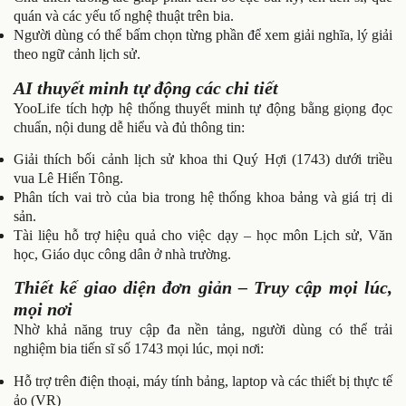
quán và các yếu tố nghệ thuật trên bia.
Người dùng có thể bấm chọn từng phần để xem giải nghĩa, lý giải
theo ngữ cảnh lịch sử.
AI thuyết minh tự động các chi tiết
YooLife tích hợp hệ thống thuyết minh tự động bằng giọng đọc
chuẩn, nội dung dễ hiểu và đủ thông tin:
Giải thích bối cảnh lịch sử khoa thi Quý Hợi (1743) dưới triều
vua Lê Hiển Tông.
Phân tích vai trò của bia trong hệ thống khoa bảng và giá trị di
sản.
Tài liệu hỗ trợ hiệu quả cho việc dạy – học môn Lịch sử, Văn
học, Giáo dục công dân ở nhà trường.
Thiết kế giao diện đơn giản – Truy cập mọi lúc,
mọi nơi
Nhờ khả năng truy cập đa nền tảng, người dùng có thể trải
nghiệm bia tiến sĩ số 1743 mọi lúc, mọi nơi:
Hỗ trợ trên điện thoại, máy tính bảng, laptop và các thiết bị thực tế
ảo (VR)