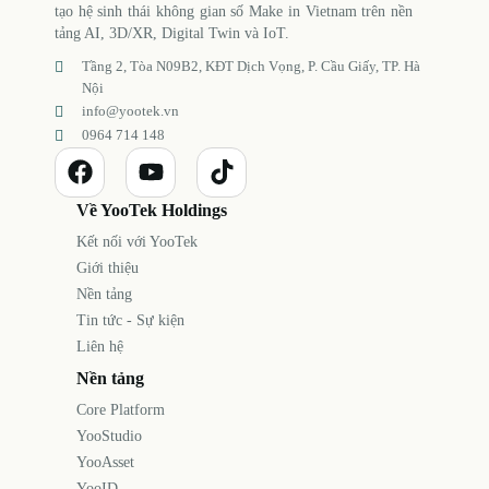
tạo hệ sinh thái không gian số Make in Vietnam trên nền
tảng AI, 3D/XR, Digital Twin và IoT.
Tầng 2, Tòa N09B2, KĐT Dịch Vọng, P. Cầu Giấy, TP. Hà
Nội
info@yootek.vn
0964 714 148
Về YooTek Holdings
Kết nối với YooTek
Giới thiệu
Nền tảng
Tin tức - Sự kiện
Liên hệ
Nền tảng
Core Platform
YooStudio
YooAsset
YooID