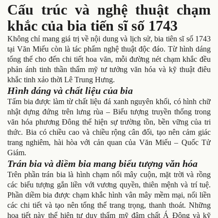
Cấu trúc và nghệ thuật chạm
khắc của bia tiến sĩ số 1743
Không chỉ mang giá trị về nội dung và lịch sử, bia tiên sĩ số 1743
tại Văn Miếu còn là tác phẩm nghệ thuật độc đáo. Từ hình dáng
tổng thể cho đến chi tiết hoa văn, mỗi đường nét chạm khắc đều
phản ánh tinh thần thẩm mỹ tư tưởng văn hóa và kỹ thuật điêu
khắc tinh xảo thời Lê Trung Hưng.
Hình dáng và chất liệu của bia
Tấm bia được làm từ chất liệu đá xanh nguyên khối, có hình chữ
nhật dựng đứng trên lưng rùa – Biểu tượng truyền thống trong
văn hóa phương Đông thể hiện sự trường tồn, bền vững của tri
thức. Bia có chiều cao và chiều rộng cân đối, tạo nên cảm giác
trang nghiêm, hài hòa với cản quan của Văn Miếu – Quốc Tử
Giám.
Trán bia và diềm bia mang biểu tượng văn hóa
Trên phần trán bia là hình chạm nổi mây cuộn, mặt trời và rồng
các biểu tượng gắn liền với vương quyền, thiên mệnh và trí tuệ.
Phần diềm bia được chạm khắc hình vân mây mềm mại, nối liền
các chi tiết và tạo nên tổng thể trang trọng, thanh thoát. Những
họa tiết này thể hiện tư duy thẩm mỹ đậm chất Á Đông và kỹ