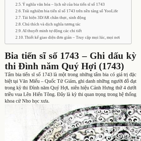
Ý nghĩa văn hóa – lịch sử của bia tiến sĩ số 1743
Trải nghiệm bia tiến sĩ số 1743 trên nền tảng số YooLife
Tái hiện 3D/AR chân thực, sinh động
Chú thích và dịch nghĩa tương tác
AI thuyết minh tự động các chi tiết
Thiết kế giao diện đơn giản – Truy cập mọi lúc, mọi nơi
Bia tiến sĩ số 1743 – Ghi dấu kỳ
thi Đình năm Quý Hợi (1743)
Tấm bia tiến sĩ số 1743 là một trong những tấm bia có giá trị đặc
biệt tại Văn Miếu – Quốc Tử Giám, ghi danh những người đỗ đạt
trong kỳ thi Đình năm Quý Hợi, niên hiệu Cảnh Hưng thứ 4 dưới
triều vua Lên Hiển Tông. Đây là kỳ thi quan trọng trong hệ thống
khoa cử Nho học xưa.