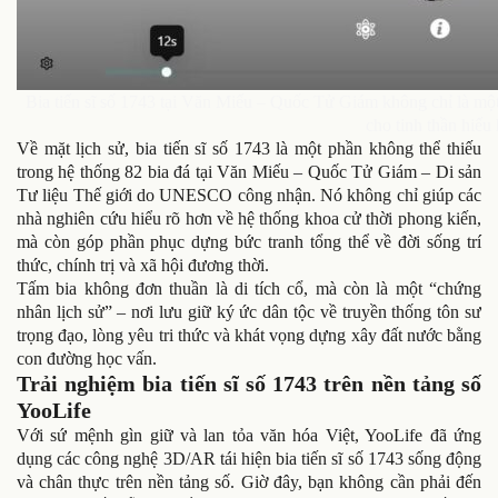
Bia tiến sĩ số 1743 tại Văn Miếu – Quốc Tử Giám không chỉ là một
cho tinh thần hiếu
Về mặt lịch sử, bia tiến sĩ số 1743 là một phần không thể thiếu
trong hệ thống 82 bia đá tại Văn Miếu – Quốc Tử Giám – Di sản
Tư liệu Thế giới do UNESCO công nhận. Nó không chỉ giúp các
nhà nghiên cứu hiểu rõ hơn về hệ thống khoa cử thời phong kiến,
mà còn góp phần phục dựng bức tranh tổng thể về đời sống trí
thức, chính trị và xã hội đương thời.
Tấm bia không đơn thuần là di tích cổ, mà còn là một “chứng
nhân lịch sử” – nơi lưu giữ ký ức dân tộc về truyền thống tôn sư
trọng đạo, lòng yêu tri thức và khát vọng dựng xây đất nước bằng
con đường học vấn.
Trải nghiệm bia tiến sĩ số 1743 trên nền tảng số
YooLife
Với sứ mệnh gìn giữ và lan tỏa văn hóa Việt, YooLife đã ứng
dụng các công nghệ 3D/AR tái hiện bia tiến sĩ số 1743 sống động
và chân thực trên nền tảng số. Giờ đây, bạn không cần phải đến