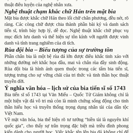
thuật điêu luyện của nghệ nhân xưa.
Nghệ thuật chạm khắc chữ Hán trên mặt bia
Mặt bia được khắc chữ Hán theo lối chữ chân phương, đều nét, rõ
ràng. Các còng chữ được chia thành phần bài ký và danh sách
tiến sĩ, trình bày hợp lý, dễ đọc. Nghệ thuật khắc chữ phục vụ
mục đích lưu danh và thể hiện sự tôn kính với người được vinh
danh và tính trang nghiêm của di tích.
Rùa đội bia – Biểu tượng của sự trường tồn
Phần chân bia là một bệ rùa đá lớn được điêu khắc tinh xảo với
những đường nét khắc họa đầu, mai và chân rùa đầy sinh động.
Rùa đội bia là hình ảnh quen thuộc trong các tấm bia tiến sĩ,
tượng trưng cho sự vững chãi của tri thức và tinh thần học thuật
truyền đời.
Ý nghĩa văn hóa – lịch sử của bia tiến sĩ số 1743
Bia tiến sĩ số 1743 tại Văn Miếu – Quốc Tử Giám không chỉ là
một hiện vật đá vô tri mà còn là minh chứng sống động cho tinh
thần hiếu học và truyền thống trọng dụng nhân tài của dân tộc
Việt Nam.
Về mặt văn hóa, bia thể hiện rõ tư tưởng “hiền tài là nguyên khí
quốc gia”, cho thấy sự trân trọng đặc biệt mà triều đình phong
kiến dành cho người học. Việc khắc tên lên bia đá không chỉ để