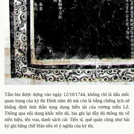
Tấm bia tiến sĩ số 1743 là một trong những tấm bia có gi
Tấm bia được dựng vào ngày 12/10/1744, không chỉ là dấu mốc
quan trọng của kỳ thi Đình năm đó mà còn là bằng chứng lịch sử
khẳng định tinh thần tọng dụng hiền tài của vương triều Lê.
Thông qua nội dung khắc trên đá, bia ghi lại đầy đủ thông tin về
niên hiệu, tên vua, danh sách các Tiến sĩ, quê quán cũng như bài
ký ghi bằng chữ Hán nêu rõ ý nghĩa của kỳ thi.