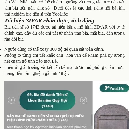
tận Văn Miếu vẫn có thể chiêm ngưỡng và tương tác trực tiếp với
tấm bia trên nền tảng số. Dưới đây là các tính năng nổi bật khi
trải nghiệm bia tiến sĩ trên YooLife:
Tái hiện 3D/AR chân thực, sinh động
Bia tiến sĩ số 1743 được tái hiện bằng mô hình 3D/AR với tỷ lệ
chính xác, đầy đủ các chi tiết từ phần trán bia, mặt bia, đến tượng
rùa đội bia.
Người dùng có thể xoay 360 độ để quan sát toàn cảnh.
Phóng to từng chi tiết khắc chữ, hoa văn để khám phá kỹ lưỡng
nét chạm trổ tinh xảo thời Lê.
Hiệu ứng ánh sáng và kết cấu bề mặt được mô phỏng chân thực,
mang đến trải nghiệm gần như thật.