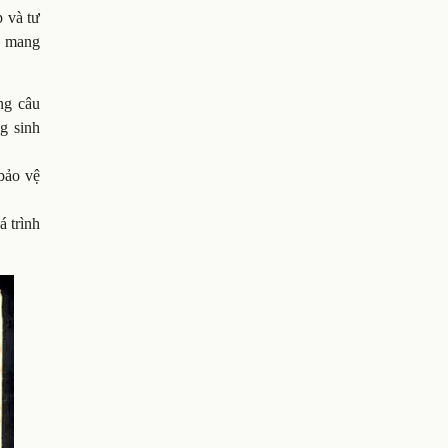
p và tư
ề, mang
ng câu
g sinh
 bảo vệ
 trình