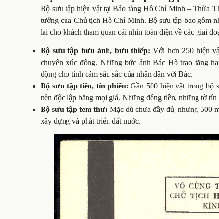
Bộ sưu tập hiện vật tại Bảo tàng Hồ Chí Minh – Thừa Th
tưởng của Chủ tịch Hồ Chí Minh. Bộ sưu tập bao gồm nhiề
lại cho khách tham quan cái nhìn toàn diện về các giai đo
Bộ sưu tập bưu ảnh, bưu thiếp:
Với hơn 250 hiện vậ
chuyện xúc động. Những bức ảnh Bác Hồ trao tặng ha
động cho tình cảm sâu sắc của nhân dân với Bác.
Bộ sưu tập tiền, tín phiếu:
Gần 500 hiện vật trong bộ sư
nền độc lập bằng mọi giá. Những đồng tiền, những tờ tín p
Bộ sưu tập tem thư:
Mặc dù chưa đầy đủ, nhưng 500 mẫu
xây dựng và phát triển đất nước.