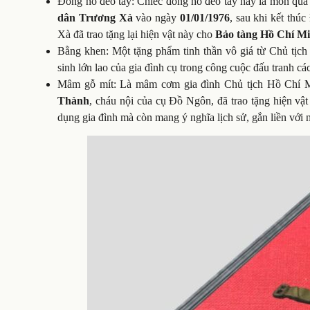
Đồng hồ đeo tay: Chiếc đồng hồ đeo tay này là món qu
dân Trương Xà
vào ngày
01/01/1976
, sau khi kết thú
Xà đã trao tặng lại hiện vật này cho
Bảo tàng Hồ Chí M
Bằng khen: Một tặng phẩm tinh thần vô giá từ Chủ tịc
sinh lớn lao của gia đình cụ trong công cuộc đấu tranh c
Mâm gỗ mít: Là mâm cơm gia đình Chủ tịch Hồ Chí 
Thành
, cháu nội của cụ Đồ Ngôn, đã trao tặng hiện vậ
dụng gia đình mà còn mang ý nghĩa lịch sử, gắn liền với