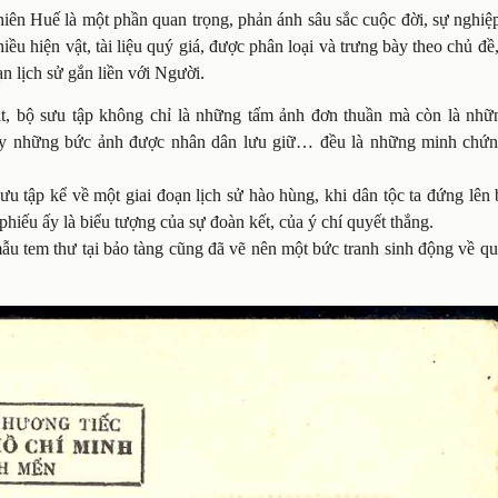
iên Huế là một phần quan trọng, phản ánh sâu sắc cuộc đời, sự nghiệ
u hiện vật, tài liệu quý giá, được phân loại và trưng bày theo chủ đ
ạn lịch sử gắn liền với Người.
t, bộ sưu tập không chỉ là những tấm ảnh đơn thuần mà còn là nhữ
y những bức ảnh được nhân dân lưu giữ… đều là những minh chứn
u tập kể về một giai đoạn lịch sử hào hùng, khi dân tộc ta đứng lên
hiếu ấy là biểu tượng của sự đoàn kết, của ý chí quyết thắng.
 tem thư tại bảo tàng cũng đã vẽ nên một bức tranh sinh động về quá