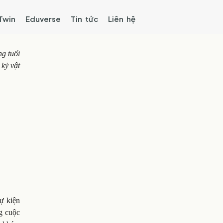
 Twin
Eduverse
Tin tức
Liên hệ
g tuổi
kỷ vật
ự kiện
ng cuộc