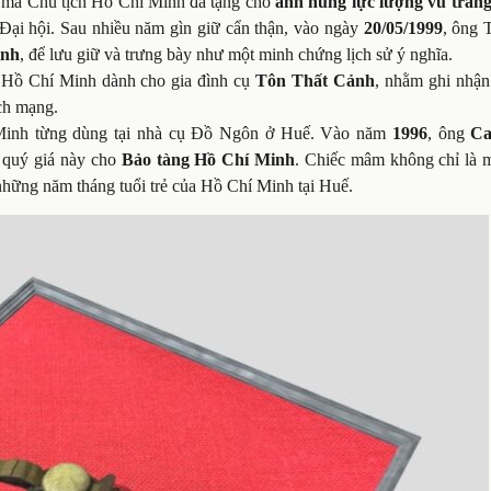
à mà Chủ tịch Hồ Chí Minh đã tặng cho
anh hùng lực lượng vũ tran
c Đại hội. Sau nhiều năm gìn giữ cẩn thận, vào ngày
20/05/1999
, ông 
inh
, để lưu giữ và trưng bày như một minh chứng lịch sử ý nghĩa.
h Hồ Chí Minh dành cho gia đình cụ
Tôn Thất Cảnh
, nhằm ghi nhận
ách mạng.
Minh từng dùng tại nhà cụ Đồ Ngôn ở Huế. Vào năm
1996
, ông
Ca
t quý giá này cho
Bảo tàng Hồ Chí Minh
. Chiếc mâm không chỉ là m
 những năm tháng tuổi trẻ của Hồ Chí Minh tại Huế.