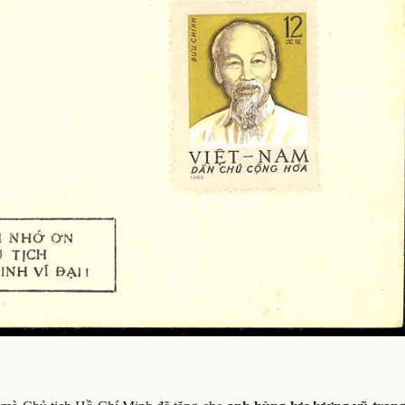
 bộ sưu tập thư tại Bảo tàng (Ảnh sưu tầm)