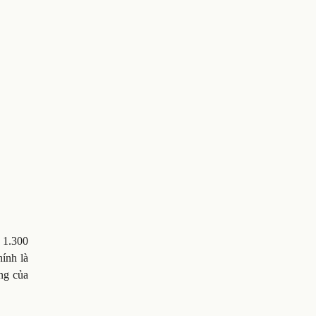
 1.300
hính là
ạng của