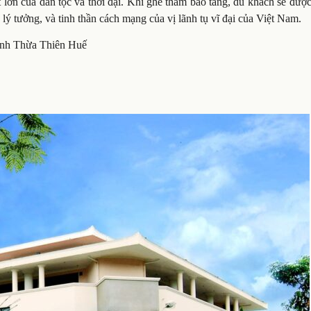
 lớn của dân tộc và thời đại. Khi ghé thăm bảo tàng, du khách sẽ đư
, lý tưởng, và tinh thần cách mạng của vị lãnh tụ vĩ đại của Việt Nam.
tỉnh Thừa Thiên Huế