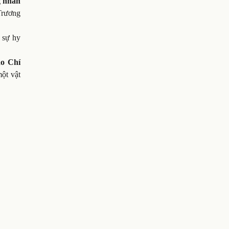
g nhân
Trương
 sự hy
o Chí
ột vật