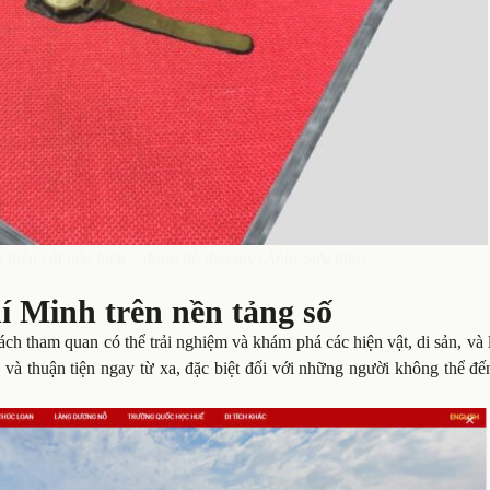
hiện vật tiêu biểu – đồng hồ đeo tay (Ảnh: Sưu tầm)
 Minh trên nền tảng số
ách tham quan có thể trải nghiệm và khám phá các hiện vật, di sản, và 
và thuận tiện ngay từ xa, đặc biệt đối với những người không thể đế