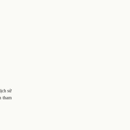
lịch sử
n tham