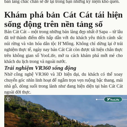
bản làng chắc chắn sẽ để lại trong bạn những kỷ niệm khó quên.
Khám phá bản Cát Cát tái hiện
sống động trên nền tảng số
Bản Cát Cát – một trong những bản làng đẹp nhất ở Sapa – từ lâu
đã trở thành điểm đến hấp dẫn với du khách yêu thích cảnh sắc
núi rừng và văn hóa dân tộc H’Mông. Không chỉ dừng lại ở trải
nghiệm thực tế, ngày nay bản Cát Cát còn được tái hiện chân thực
trên không gian số YooLife, mở ra cách khám phá mới mẻ cho
khách du lịch trong và ngoài nước.
Trải nghiệm VR360 sống động
Nhờ công nghệ VR360 và 3D hiện đại, du khách có thể xoay
chuyển góc nhìn linh hoạt để ngắm trọn vẹn ruộng bậc thang, mái
nhà gỗ, dòng suối trong lành như đang hiện diện tại bản Cát Cát
ngoài đời thực.