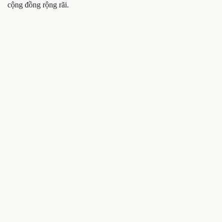
cộng đồng rộng rãi.