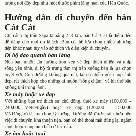
tượng nơi đây đẹp như một thước phim lãng mạn của Hàn Quốc.
Hướng dẫn di chuyển đến bản
Cát Cát
Chỉ cách thị trấn Sapa khoảng 2–3 km, bản Cát Cát là điểm đến
dễ dàng cho mọi du khách. Bạn có thể lựa chọn nhiều phương
tiện khác nhau tùy vào sở thích và điều kiện di chuyển.
Đi bộ dạo quanh bản làng
Nếu bạn muốn tận hưởng trọn vẹn vẻ đẹp thiên nhiên và nhịp
sống yên bình, đi bộ từ trung tâm thị trấn xuống bản là lựa chọn
tuyệt vời. Con đường không quá dài, lại có nhiều góc chụp ảnh
đẹp, rất thích hợp cho những ai muốn “sống chậm” và hít thở bầu
không khí trong lành.
Xe máy hoặc xe đạp
Với những bạn trẻ thích sự chủ động, thuê xe máy (100.000 –
240.000 VNĐ/ngày) hoặc xe đạp (120.000 – 150.000
VNĐ/ngày) là lựa chọn lý tưởng. Đường đã được trải nhựa nên
việc di chuyển khá thuận tiện, bạn có thể thoải mái dừng lại ngắm
cảnh hoặc chụp ảnh bất cứ lúc nào.
Xe ôm hoặc taxi