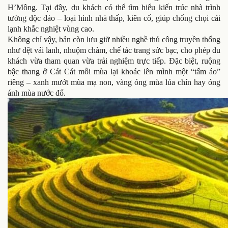
H’Mông. Tại đây, du khách có thể tìm hiểu kiến trúc nhà trình
tường độc đáo – loại hình nhà thấp, kiên cố, giúp chống chọi cái
lạnh khắc nghiệt vùng cao.
Không chỉ vậy, bản còn lưu giữ nhiều nghề thủ công truyền thống
như dệt vải lanh, nhuộm chàm, chế tác trang sức bạc, cho phép du
khách vừa tham quan vừa trải nghiệm trực tiếp. Đặc biệt, ruộng
bậc thang ở Cát Cát mỗi mùa lại khoác lên mình một “tấm áo”
riêng – xanh mướt mùa mạ non, vàng óng mùa lúa chín hay óng
ánh mùa nước đổ.