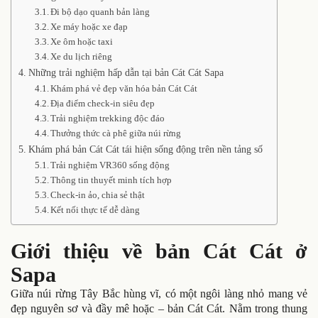
Đi bộ dạo quanh bản làng
Xe máy hoặc xe đạp
Xe ôm hoặc taxi
Xe du lịch riêng
Những trải nghiệm hấp dẫn tại bản Cát Cát Sapa
Khám phá vẻ đẹp văn hóa bản Cát Cát
Địa điểm check-in siêu đẹp
Trải nghiệm trekking độc đáo
Thưởng thức cà phê giữa núi rừng
Khám phá bản Cát Cát tái hiện sống động trên nền tảng số
Trải nghiệm VR360 sống động
Thông tin thuyết minh tích hợp
Check-in ảo, chia sẻ thật
Kết nối thực tế dễ dàng
Giới thiệu về bản Cát Cát ở
Sapa
Giữa núi rừng Tây Bắc hùng vĩ, có một ngôi làng nhỏ mang vẻ
đẹp nguyên sơ và đầy mê hoặc – bản Cát Cát. Nằm trong thung