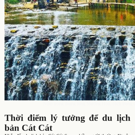
Nằm trong thung lũng Mường Hoa, cách trung t
Thời điểm lý tưởng để du lịch
bản Cát Cát