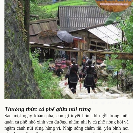
Trải nghiệm trekking 
Thưởng thức cà phê giữa núi rừng
Sau một ngày khám phá, còn gì tuyệt hơn khi ngồi trong một
quán cà phê nhỏ xinh ven đường, nhâm nhi ly cà phê nóng hổi và
ngắm cảnh núi rừng hùng vĩ. Nhịp sống chậm rãi, yên bình nơi