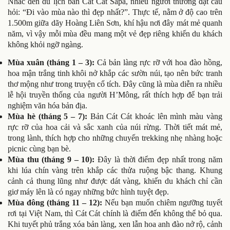
Nhắc đến du lịch bản Cát Cát Sapa, nhiều người thường đặt câu
hỏi: “Đi vào mùa nào thì đẹp nhất?”. Thực tế, nằm ở độ cao trên
1.500m giữa dãy Hoàng Liên Sơn, khí hậu nơi đây mát mẻ quanh
năm, vì vậy mỗi mùa đều mang một vẻ đẹp riêng khiến du khách
không khỏi ngỡ ngàng.
Mùa xuân (tháng 1 – 3):
Cả bản làng rực rỡ với hoa đào hồng,
hoa mận trắng tinh khôi nở khắp các sườn núi, tạo nên bức tranh
thơ mộng như trong truyện cổ tích. Đây cũng là mùa diễn ra nhiều
lễ hội truyền thống của người H’Mông, rất thích hợp để bạn trải
nghiệm văn hóa bản địa.
Mùa hè (tháng 5 – 7):
Bản Cát Cát khoác lên mình màu vàng
rực rỡ của hoa cải và sắc xanh của núi rừng. Thời tiết mát mẻ,
trong lành, thích hợp cho những chuyến trekking nhẹ nhàng hoặc
picnic cùng bạn bè.
Mùa thu (tháng 9 – 10):
Đây là thời điểm đẹp nhất trong năm
khi lúa chín vàng trên khắp các thửa ruộng bậc thang. Khung
cảnh cả thung lũng như được dát vàng, khiến du khách chỉ cần
giơ máy lên là có ngay những bức hình tuyệt đẹp.
Mùa đông (tháng 11 – 12):
Nếu bạn muốn chiêm ngưỡng tuyết
rơi tại Việt Nam, thì Cát Cát chính là điểm đến không thể bỏ qua.
Khi tuyết phủ trắng xóa bản làng, xen lẫn hoa anh đào nở rộ, cảnh