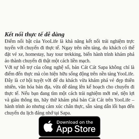
Kết nối thực tế dễ dàng
Điểm nổi bật của YooLife là khả năng kết nối trải nghiệm trực
tuyến với chuyến đi thực tế. Ngay trên nền tảng, du khách có thể
đặt vé xe, homestay, hay tour trekking, biến hành trình khám phá
ảo thành chuyến đi thật một cách liền mạch.
Với sự hỗ trợ của công nghệ số, bản Cát Cát Sapa không chỉ là
điểm đến thực mà còn hiện hữu sống động trên nền tảng YooLife.
Đây là cơ hội tuyệt vời để du khách vừa khám phá vẻ đẹp thiên
nhiên, văn hóa bản địa, vừa dễ dàng lên kế hoạch cho chuyến đi
thực tế. Nếu bạn đang tìm một cách trải nghiệm mới mẻ, tiện lợi
và giàu thông tin, hãy thử khám phá bản Cát Cát trên YooLife –
hành trình ảo nhưng cảm xúc chân thực, sẵn sàng dẫn lối bạn đến
chuyến du lịch đáng nhớ tại Sapa.