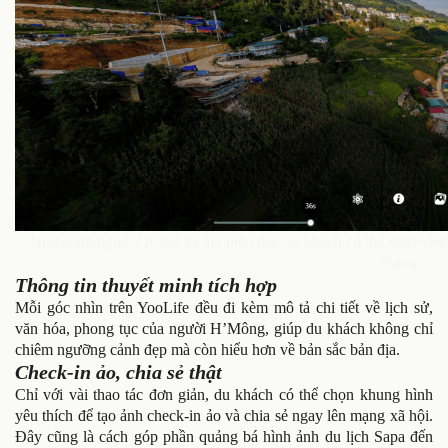
Nhờ công nghệ VR360 và 3D hiện đại, du khách có thể xoay chuy
thang
Thông tin thuyết minh tích hợp
Mỗi góc nhìn trên YooLife đều đi kèm mô tả chi tiết về lịch sử,
văn hóa, phong tục của người H’Mông, giúp du khách không chỉ
chiêm ngưỡng cảnh đẹp mà còn hiểu hơn về bản sắc bản địa.
Check-in ảo, chia sẻ thật
Chỉ với vài thao tác đơn giản, du khách có thể chọn khung hình
yêu thích để tạo ảnh check-in ảo và chia sẻ ngay lên mạng xã hội.
Đây cũng là cách góp phần quảng bá hình ảnh du lịch Sapa đến