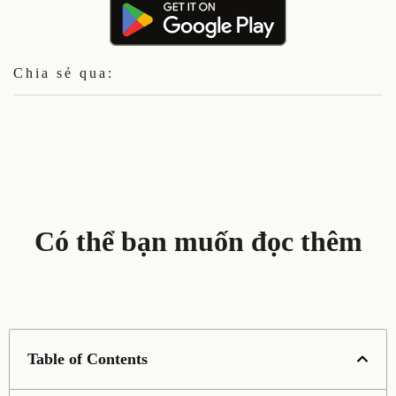
Chia sẻ qua:
Có thể bạn muốn đọc thêm
Table of Contents