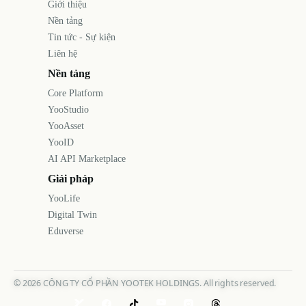
Giới thiệu
Nền tảng
Tin tức - Sự kiện
Liên hệ
Nền tảng
Core Platform
YooStudio
YooAsset
YooID
AI API Marketplace
Giải pháp
YooLife
Digital Twin
Eduverse
©
2026
CÔNG TY CỔ PHẦN YOOTEK HOLDINGS. All rights reserved.