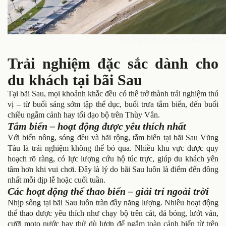
Vẻ đẹp thiên nhiên và đặc điểm n
Trải nghiệm đặc sắc dành cho
du khách tại bãi Sau
Tại bãi Sau, mọi khoảnh khắc đều có thể trở thành trải nghiệm thú
vị – từ buổi sáng sớm tập thể dục, buổi trưa tắm biển, đến buổi
chiều ngắm cảnh hay tối dạo bộ trên Thùy Vân.
Tắm biển – hoạt động được yêu thích nhất
Với biển nông, sóng đều và bãi rộng, tắm biển tại bãi Sau Vũng
Tàu là trải nghiệm không thể bỏ qua. Nhiều khu vực được quy
hoạch rõ ràng, có lực lượng cứu hộ túc trực, giúp du khách yên
tâm hơn khi vui chơi. Đây là lý do bãi Sau luôn là điểm đến đông
nhất mỗi dịp lễ hoặc cuối tuần.
Các hoạt động thể thao biển – giải trí ngoài trời
Nhịp sống tại bãi Sau luôn tràn đầy năng lượng. Nhiều hoạt động
thể thao được yêu thích như chạy bộ trên cát, đá bóng, lướt ván,
cưỡi moto nước hay thử dù lượn để ngắm toàn cảnh biển từ trên