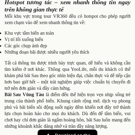
Hotspot tương tác – xem nhanh thông tin ngay
trên không gian thực tế
Mỗi khu vực trong tour VR360 đều có hotspot cho phép người
xem chạm vào để xem nhanh thông tin về:
Khu vực tắm biển an toàn
Vị trí lối xuống biển
Các góc chụp ảnh đẹp
Những đoạn bãi được nhiều người yêu thích
Tất cả thông tin được trình bày trực quan, dễ hiểu và không cần
tìm kiếm ở nơi khác.
Thông qua YooLife, mỗi du khách có thể
khám phá bãi Sau theo góc nhìn hiện đại, chân thực và dễ tiếp cận
hơn bao giờ hết – một trải nghiệm giúp việc chuẩn bị chuyến đi
trở nên đơn giản và đầy cảm hứng.
Bãi Sau Vũng Tàu
là điểm đến thể hiện trọn vẹn nhịp sống trẻ
trung của thành phố biển. Khung cảnh rộng mở, dịch vụ phong
phú và bãi biển sôi động suốt ngày đêm khiến nơi đây trở thành
lựa chọn hoàn hảo cho mọi du khách. Dù đến để tắm biển, vui
chơi hay chỉ đơn giản là ngắm hoàng hôn, bãi Sau luôn mang đến
những khoảnh khắc đáng nhớ và tràn đầy năng lượng.