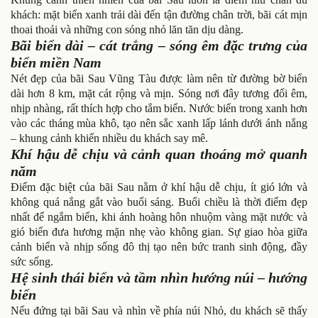
khách: mặt biển xanh trải dài đến tận đường chân trời, bãi cát mịn
thoai thoải và những con sóng nhỏ lăn tăn dịu dàng.
Bãi biển dài – cát trắng – sóng êm đặc trưng của
biển miền Nam
Nét đẹp của bãi Sau Vũng Tàu được làm nên từ đường bờ biển
dài hơn 8 km, mặt cát rộng và mịn. Sóng nơi đây tương đối êm,
nhịp nhàng, rất thích hợp cho tắm biển. Nước biển trong xanh hơn
vào các tháng mùa khô, tạo nên sắc xanh lấp lánh dưới ánh nắng
– khung cảnh khiến nhiều du khách say mê.
Khí hậu dễ chịu và cảnh quan thoáng mở quanh
năm
Điểm đặc biệt của bãi Sau nằm ở khí hậu dễ chịu, ít gió lớn và
không quá nắng gắt vào buổi sáng. Buổi chiều là thời điểm đẹp
nhất để ngắm biển, khi ánh hoàng hôn nhuộm vàng mặt nước và
gió biển đưa hương mặn nhẹ vào không gian. Sự giao hòa giữa
cảnh biển và nhịp sống đô thị tạo nên bức tranh sinh động, đầy
sức sống.
Hệ sinh thái biển và tầm nhìn hướng núi – hướng
biển
Nếu đứng tại bãi Sau và nhìn về phía núi Nhỏ, du khách sẽ thấy