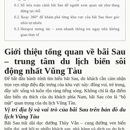
Số hóa toàn cảnh bãi Sau để người xem quan sát như đang
đứng tại chỗ
Xoay 360° để khám phá từng khu vực của bãi Sau theo góc
nhìn tự nhiên
Hotspot tương tác – xem nhanh thông tin ngay trên không
gian thực tế
Giới thiệu tổng quan về bãi Sau
– trung tâm du lịch biển sôi
động nhất Vũng Tàu
Để bắt đầu hành trình tìm hiểu bãi Sau, du khách cần cảm nhận
trọn vẹn nhịp điệu đặc trưng của khu vực này: đông vui, trẻ trung,
đầy sức sống và luôn rộn ràng tiếng sóng. Không chỉ là địa điểm
tắm biển ưa thích của du khách phía Nam, bãi Sau còn là “bộ
mặt” quan trọng của du lịch Vũng Tàu.
Vị trí địa lý và vai trò của bãi Sau trên bản đồ du
lịch Vũng Tàu
Bãi Sau trải dài dọc đường Thùy Vân – cung đường ven biển
hiện đại, nơi hội tụ nhiều khách sạn, nhà hàng và dịch vụ du lịch.