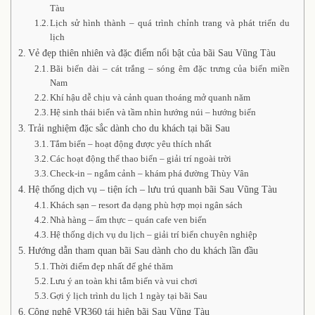
Tàu
Lịch sử hình thành – quá trình chỉnh trang và phát triển du
lịch
Vẻ đẹp thiên nhiên và đặc điểm nổi bật của bãi Sau Vũng Tàu
Bãi biển dài – cát trắng – sóng êm đặc trưng của biển miền
Nam
Khí hậu dễ chịu và cảnh quan thoáng mở quanh năm
Hệ sinh thái biển và tầm nhìn hướng núi – hướng biển
Trải nghiệm đặc sắc dành cho du khách tại bãi Sau
Tắm biển – hoạt động được yêu thích nhất
Các hoạt động thể thao biển – giải trí ngoài trời
Check-in – ngắm cảnh – khám phá đường Thùy Vân
Hệ thống dịch vụ – tiện ích – lưu trú quanh bãi Sau Vũng Tàu
Khách sạn – resort đa dạng phù hợp mọi ngân sách
Nhà hàng – ẩm thực – quán cafe ven biển
Hệ thống dịch vụ du lịch – giải trí biển chuyên nghiệp
Hướng dẫn tham quan bãi Sau dành cho du khách lần đầu
Thời điểm đẹp nhất để ghé thăm
Lưu ý an toàn khi tắm biển và vui chơi
Gợi ý lịch trình du lịch 1 ngày tại bãi Sau
Công nghệ VR360 tái hiện bãi Sau Vũng Tàu