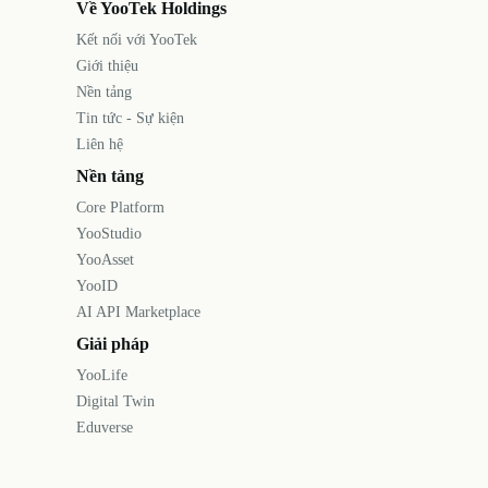
Về YooTek Holdings
Kết nối với YooTek
Giới thiệu
Nền tảng
Tin tức - Sự kiện
Liên hệ
Nền tảng
Core Platform
YooStudio
YooAsset
YooID
AI API Marketplace
Giải pháp
YooLife
Digital Twin
Eduverse