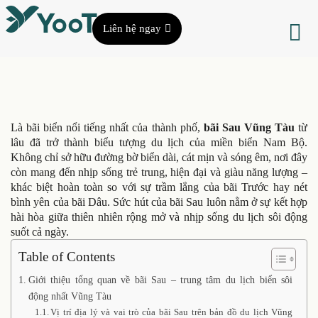
Liên hệ ngay
Là bãi biển nổi tiếng nhất của thành phố,
bãi Sau Vũng Tàu
từ
lâu đã trở thành biểu tượng du lịch của miền biển Nam Bộ.
Không chỉ sở hữu đường bờ biển dài, cát mịn và sóng êm, nơi đây
còn mang đến nhịp sống trẻ trung, hiện đại và giàu năng lượng –
khác biệt hoàn toàn so với sự trầm lắng của bãi Trước hay nét
bình yên của bãi Dâu. Sức hút của bãi Sau luôn nằm ở sự kết hợp
hài hòa giữa thiên nhiên rộng mở và nhịp sống du lịch sôi động
suốt cả ngày.
Table of Contents
Giới thiệu tổng quan về bãi Sau – trung tâm du lịch biển sôi
động nhất Vũng Tàu
Vị trí địa lý và vai trò của bãi Sau trên bản đồ du lịch Vũng