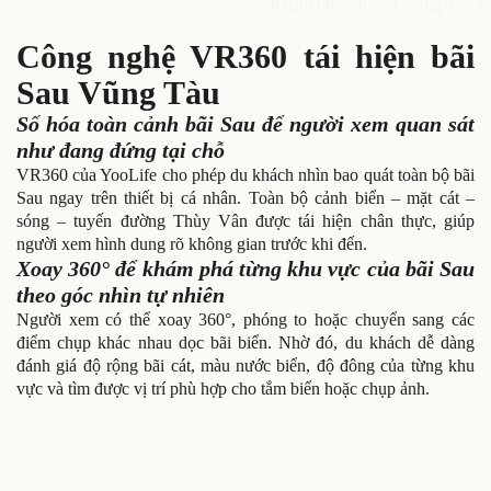
Khám phá bãi Sau Vũng Tàu trê
Công nghệ VR360 tái hiện bãi
Sau Vũng Tàu
Số hóa toàn cảnh bãi Sau để người xem quan sát
như đang đứng tại chỗ
VR360 của YooLife cho phép du khách nhìn bao quát toàn bộ bãi
Sau ngay trên thiết bị cá nhân. Toàn bộ cảnh biển – mặt cát –
sóng – tuyến đường Thùy Vân được tái hiện chân thực, giúp
người xem hình dung rõ không gian trước khi đến.
Xoay 360° để khám phá từng khu vực của bãi Sau
theo góc nhìn tự nhiên
Người xem có thể xoay 360°, phóng to hoặc chuyển sang các
điểm chụp khác nhau dọc bãi biển. Nhờ đó, du khách dễ dàng
đánh giá độ rộng bãi cát, màu nước biển, độ đông của từng khu
vực và tìm được vị trí phù hợp cho tắm biển hoặc chụp ảnh.