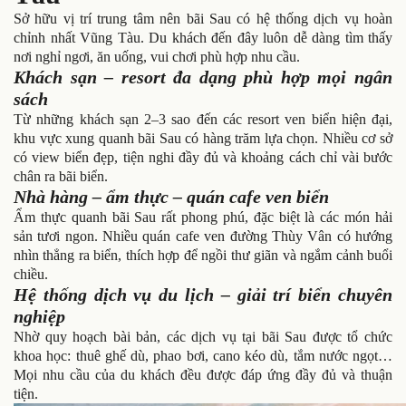
Sở hữu vị trí trung tâm nên bãi Sau có hệ thống dịch vụ hoàn
chỉnh nhất Vũng Tàu. Du khách đến đây luôn dễ dàng tìm thấy
nơi nghỉ ngơi, ăn uống, vui chơi phù hợp nhu cầu.
Khách sạn – resort đa dạng phù hợp mọi ngân
sách
Từ những khách sạn 2–3 sao đến các resort ven biển hiện đại,
khu vực xung quanh bãi Sau có hàng trăm lựa chọn. Nhiều cơ sở
có view biển đẹp, tiện nghi đầy đủ và khoảng cách chỉ vài bước
chân ra bãi biển.
Nhà hàng – ẩm thực – quán cafe ven biển
Ẩm thực quanh bãi Sau rất phong phú, đặc biệt là các món hải
sản tươi ngon. Nhiều quán cafe ven đường Thùy Vân có hướng
nhìn thẳng ra biển, thích hợp để ngồi thư giãn và ngắm cảnh buổi
chiều.
Hệ thống dịch vụ du lịch – giải trí biển chuyên
nghiệp
Nhờ quy hoạch bài bản, các dịch vụ tại bãi Sau được tổ chức
khoa học: thuê ghế dù, phao bơi, cano kéo dù, tắm nước ngọt…
Mọi nhu cầu của du khách đều được đáp ứng đầy đủ và thuận
tiện.