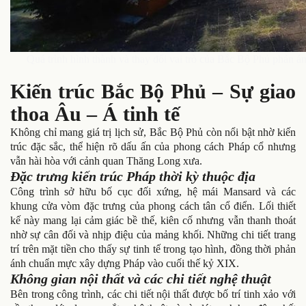
Quá trình hình thành và thay đổi vai trò của Bắc Bộ Phủ phản án
Kiến trúc Bắc Bộ Phủ – Sự giao
thoa Âu – Á tinh tế
Không chỉ mang giá trị lịch sử, Bắc Bộ Phủ còn nổi bật nhờ kiến
trúc đặc sắc, thể hiện rõ dấu ấn của phong cách Pháp cổ nhưng
vẫn hài hòa với cảnh quan Thăng Long xưa.
Đặc trưng kiến trúc Pháp thời kỳ thuộc địa
Công trình sở hữu bố cục đối xứng, hệ mái Mansard và các
khung cửa vòm đặc trưng của phong cách tân cổ điển. Lối thiết
kế này mang lại cảm giác bề thế, kiên cố nhưng vẫn thanh thoát
nhờ sự cân đối và nhịp điệu của mảng khối. Những chi tiết trang
trí trên mặt tiền cho thấy sự tinh tế trong tạo hình, đồng thời phản
ánh chuẩn mực xây dựng Pháp vào cuối thế kỷ XIX.
Không gian nội thất và các chi tiết nghệ thuật
Bên trong công trình, các chi tiết nội thất được bố trí tinh xảo với