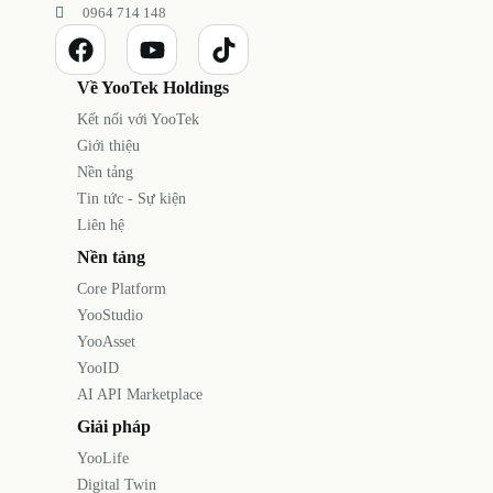
0964 714 148
Về YooTek Holdings
Kết nối với YooTek
Giới thiệu
Nền tảng
Tin tức - Sự kiện
Liên hệ
Nền tảng
Core Platform
YooStudio
YooAsset
YooID
AI API Marketplace
Giải pháp
YooLife
Digital Twin