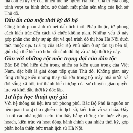
mà còn cả ký ức của nhiều thế hệ người Hà Nội. Giá trị của công
trình vượt xa hình thức, trở thành một phần nền tảng của lịch sử
Thủ đô.
Dấu ấn của một thời kỳ đô hộ
Công trình phản ánh rõ nét dấu tích thời Pháp thuộc, từ phong
cách kiến trúc đến cách tổ chức không gian. Những yếu tố này
góp phần cho thấy sự áp đặt và quá trình đô thị hóa Hà Nội dưới
thời thuộc địa. Giá trị của Bắc Bộ Phủ nằm ở sự tồn tại bền bỉ,
giúp hậu thế hiểu rõ hơn bối cảnh đô thị và xã hội thời kỳ này.
Gắn với những cột mốc trọng đại của dân tộc
Bắc Bộ Phủ hiện diện trong nhiều sự kiện quan trọng của Việt
Nam, đặc biệt là giai đoạn tiếp quản Thủ đô. Không gian này
từng chứng kiến những thay đổi lớn trong bộ máy nhà nước và
đời sống xã hội, trở thành biểu tượng của sự chuyển giao quyền
lực và khởi đầu thời kỳ độc lập.
Tư liệu học thuật quý giá
Với hệ thống tài liệu lưu trữ phong phú, Bắc Bộ Phủ là nguồn tư
liệu quan trọng cho nghiên cứu lịch sử, kiến trúc và văn hóa. Đây
là nơi các nhà nghiên cứu tìm thấy bằng chứng xác thực về quy
hoạch, kiến trúc và hoạt động hành chính qua nhiều thời kỳ, góp
phần hoàn thiện bức tranh lịch sử Hà Nội.