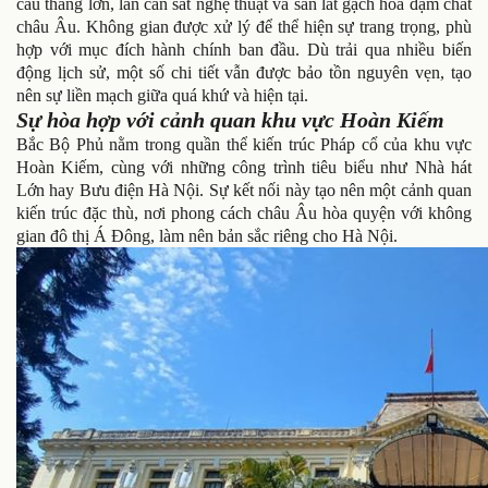
cầu thang lớn, lan can sắt nghệ thuật và sàn lát gạch hoa đậm chất
châu Âu. Không gian được xử lý để thể hiện sự trang trọng, phù
hợp với mục đích hành chính ban đầu. Dù trải qua nhiều biến
động lịch sử, một số chi tiết vẫn được bảo tồn nguyên vẹn, tạo
nên sự liền mạch giữa quá khứ và hiện tại.
Sự hòa hợp với cảnh quan khu vực Hoàn Kiếm
Bắc Bộ Phủ nằm trong quần thể kiến trúc Pháp cổ của khu vực
Hoàn Kiếm, cùng với những công trình tiêu biểu như Nhà hát
Lớn hay Bưu điện Hà Nội. Sự kết nối này tạo nên một cảnh quan
kiến trúc đặc thù, nơi phong cách châu Âu hòa quyện với không
gian đô thị Á Đông, làm nên bản sắc riêng cho Hà Nội.