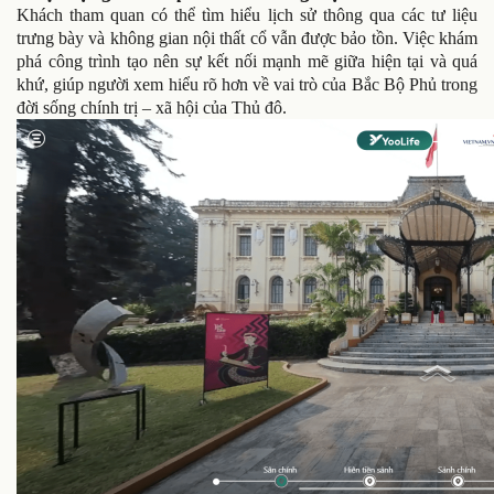
Khách tham quan có thể tìm hiểu lịch sử thông qua các tư liệu
trưng bày và không gian nội thất cổ vẫn được bảo tồn. Việc khám
phá công trình tạo nên sự kết nối mạnh mẽ giữa hiện tại và quá
khứ, giúp người xem hiểu rõ hơn về vai trò của Bắc Bộ Phủ trong
đời sống chính trị – xã hội của Thủ đô.