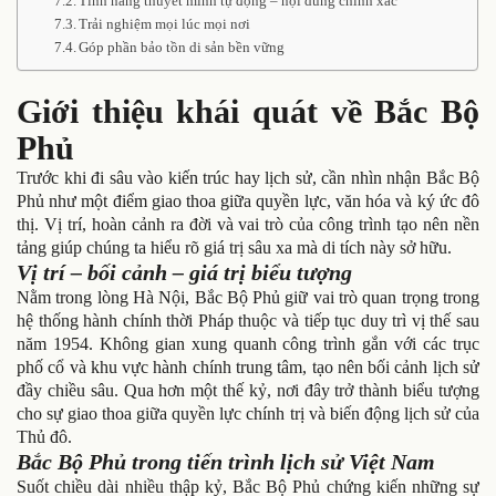
Tính năng thuyết minh tự động – nội dung chính xác
Trải nghiệm mọi lúc mọi nơi
Góp phần bảo tồn di sản bền vững
Giới thiệu khái quát về Bắc Bộ
Phủ
Trước khi đi sâu vào kiến trúc hay lịch sử, cần nhìn nhận Bắc Bộ
Phủ như một điểm giao thoa giữa quyền lực, văn hóa và ký ức đô
thị. Vị trí, hoàn cảnh ra đời và vai trò của công trình tạo nên nền
tảng giúp chúng ta hiểu rõ giá trị sâu xa mà di tích này sở hữu.
Vị trí – bối cảnh – giá trị biểu tượng
Nằm trong lòng Hà Nội, Bắc Bộ Phủ giữ vai trò quan trọng trong
hệ thống hành chính thời Pháp thuộc và tiếp tục duy trì vị thế sau
năm 1954. Không gian xung quanh công trình gắn với các trục
phố cổ và khu vực hành chính trung tâm, tạo nên bối cảnh lịch sử
đầy chiều sâu. Qua hơn một thế kỷ, nơi đây trở thành biểu tượng
cho sự giao thoa giữa quyền lực chính trị và biến động lịch sử của
Thủ đô.
Bắc Bộ Phủ trong tiến trình lịch sử Việt Nam
Suốt chiều dài nhiều thập kỷ, Bắc Bộ Phủ chứng kiến những sự