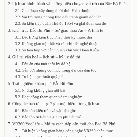
Lịch sử hình thành và những biến chuyển vai trò của Bắc Bộ Phủ
Giai đoạn xây dựng dưới thời Pháp thuộc
Vai trò trong phong trào đấu tranh giành độc lập
Sự kiện tiếp quản Thủ đô 1954 và giai đoạn sau đó
Kiến trúc Bắc Bộ Phủ – Sự giao thoa Âu – Á tinh tế
Đặc trưng kiến trúc Pháp thời kỳ thuộc địa
Không gian nội thất và các chi tiết nghệ thuật
Sự hòa hợp với cảnh quan khu vực Hoàn Kiếm
Giá trị văn hoá – lịch sử – ký ức đô thị
Dấu ấn của một thời kỳ đô hộ
Gắn với những cột mốc trọng đại của dân tộc
Tư liệu học thuật quý giá
Trải nghiệm khám phá Bắc Bộ Phủ
Những không gian nổi bật
Hoạt động tham quan và trải nghiệm
Công tác bảo tồn – giữ gìn một biểu tượng lịch sử
Bảo tồn kiến trúc và vật liệu gốc
Bảo tồn tư liệu và giá trị phi vật thể
VR360 YooLife – Mở ra cách tiếp cận mới cho Bắc Bộ Phủ
Tái hiện không gian bằng công nghệ VR360 chân thực