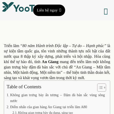
Liên hệ ngay
Triển lãm
“80 năm Hành trình Độc lập – Tự do – Hạnh phúc”
là
sự kiện tầm quốc gia, tôn vinh những thành tựu nổi bật của đất
nước qua 8 thập kỷ xây dựng, phát triển và hội nhập. Hòa cùng
khí thế tự hào đó, tỉnh
An Giang
mang đến triển lãm một không
gian trưng bày đậm đà bản sắc với chủ đề “An Giang – Một tầm
nhìn, Một hành động, Một niềm tin” – thể hiện tinh thần đoàn kết,
sáng tạo và khát vọng vươn tầm trong thời kỳ mới.
Table of Contents
Không gian trưng bày ấn tượng – Đậm đà bản sắc vùng sông
nước
Điểm nhấn của gian hàng An Giang tại triển lãm A80
Không gian trưng bày đa dạng, sáng tạo