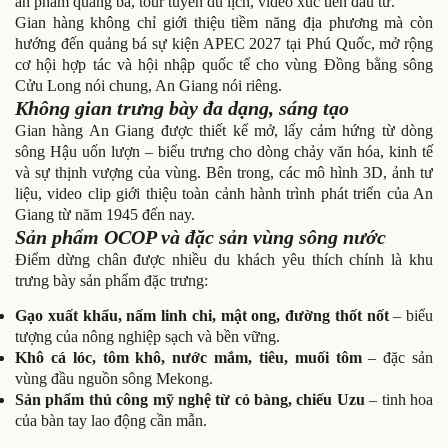
ấn phẩm quảng bá, tour tuyến du lịch, video xúc tiến đầu tư.
Gian hàng không chỉ giới thiệu tiềm năng địa phương mà còn
hướng đến quảng bá sự kiện APEC 2027 tại Phú Quốc, mở rộng
cơ hội hợp tác và hội nhập quốc tế cho vùng Đồng bằng sông
Cửu Long nói chung, An Giang nói riêng.
Không gian trưng bày đa dạng, sáng tạo
Gian hàng An Giang được thiết kế mở, lấy cảm hứng từ dòng
sông Hậu uốn lượn – biểu trưng cho dòng chảy văn hóa, kinh tế
và sự thịnh vượng của vùng. Bên trong, các mô hình 3D, ảnh tư
liệu, video clip giới thiệu toàn cảnh hành trình phát triển của An
Giang từ năm 1945 đến nay.
Sản phẩm OCOP và đặc sản vùng sông nước
Điểm dừng chân được nhiều du khách yêu thích chính là khu
trưng bày sản phẩm đặc trưng:
Gạo xuất khẩu, nấm linh chi, mật ong, đường thốt nốt
– biểu
tượng của nông nghiệp sạch và bền vững.
Khô cá lóc, tôm khô, nước mắm, tiêu, muối tôm
– đặc sản
vùng đầu nguồn sông Mekong.
Sản phẩm thủ công mỹ nghệ từ cỏ bàng, chiếu Uzu
– tinh hoa
của bàn tay lao động cần mẫn.