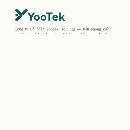
Công ty Cổ phần YooTek Holdings — tiên phong kiến
tạo hệ sinh thái không gian số Make in Vietnam trên nền
tảng AI, 3D/XR, Digital Twin và IoT.
Tầng 2, Tòa N09B2, KĐT Dịch Vọng, P. Cầu Giấy, TP. Hà
Nội
info@yootek.vn
0964 714 148
Về YooTek Holdings
Kết nối với YooTek
Giới thiệu
Nền tảng
Tin tức - Sự kiện
Liên hệ