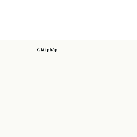
Giải pháp
YooLife
Digital Twin
Eduverse