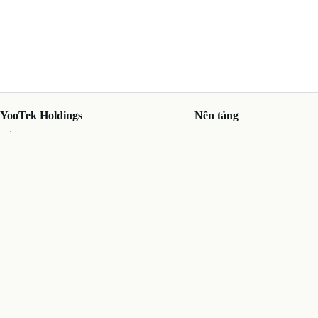
 YooTek Holdings
Nền tảng
 nối với YooTek
Core Platform
i thiệu
YooStudio
 tảng
YooAsset
 tức - Sự kiện
YooID
n hệ
AI API Marketplace