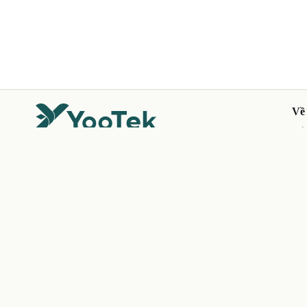
Về
Kết
Giớ
Công ty Cổ phần YooTek Holdings — tiên phong kiến tạo
Nền
hệ sinh thái không gian số Make in Vietnam trên nền tảng
AI, 3D/XR, Digital Twin và IoT.
Tin
Liê
Tầng 2, Tòa N09B2, KĐT Dịch Vọng, P. Cầu Giấy, TP. Hà
Nội
info@yootek.vn
0964 714 148