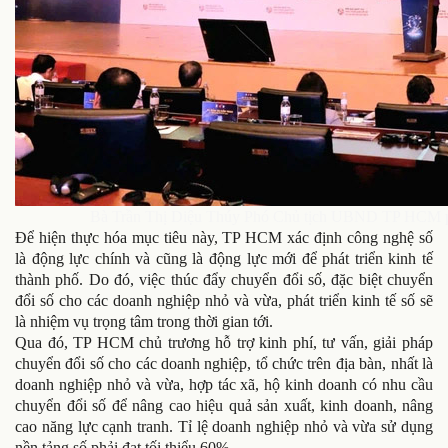
Bà Trần Thị Diệu Thúy Phó Chủ tịch UBND TP HCM phá
Để hiện thực hóa mục tiêu này, TP HCM xác định công nghệ số
là động lực chính và cũng là động lực mới để phát triển kinh tế
thành phố. Do đó, việc thúc đẩy chuyển đổi số, đặc biệt chuyển
đổi số cho các doanh nghiệp nhỏ và vừa, phát triển kinh tế số sẽ
là nhiệm vụ trọng tâm trong thời gian tới.
Qua đó, TP HCM chủ trương hỗ trợ kinh phí, tư vấn, giải pháp
chuyển đổi số cho các doanh nghiệp, tổ chức trên địa bàn, nhất là
doanh nghiệp nhỏ và vừa, hợp tác xã, hộ kinh doanh có nhu cầu
chuyển đổi số để nâng cao hiệu quả sản xuất, kinh doanh, nâng
cao năng lực cạnh tranh. Tỉ lệ doanh nghiệp nhỏ và vừa sử dụng
nền tảng số phải đạt tối thiểu 60%.