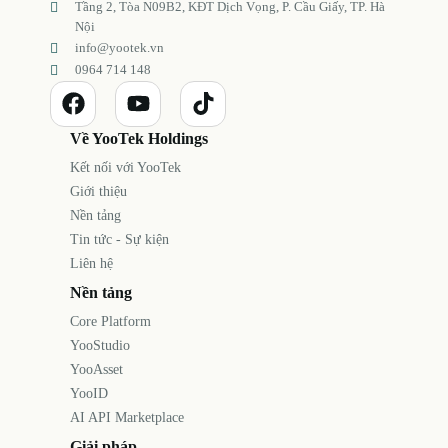
Tầng 2, Tòa N09B2, KĐT Dịch Vọng, P. Cầu Giấy, TP. Hà
Nội
info@yootek.vn
0964 714 148
Về YooTek Holdings
Kết nối với YooTek
Giới thiệu
Nền tảng
Tin tức - Sự kiện
Liên hệ
Nền tảng
Core Platform
YooStudio
YooAsset
YooID
AI API Marketplace
Giải pháp